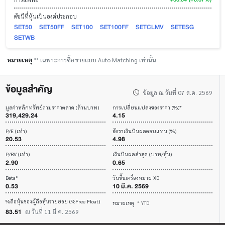
ดัชนีที่หุ้นเป็นองค์ประกอบ
SET50
SET50FF
SET100
SET100FF
SETCLMV
SETESG
SETWB
หมายเหตุ
** เฉพาะการซื้อขายแบบ Auto Matching เท่านั้น
ข้อมูลสำคัญ
ข้อมูล ณ วันที่ 07 ส.ค. 2569
มูลค่าหลักทรัพย์ตามราคาตลาด (ล้านบาท)
การเปลี่ยนแปลงของราคา (%)*
319,429.24
4.15
P/E (เท่า)
อัตราเงินปันผลตอบแทน (%)
20.53
4.98
P/BV (เท่า)
เงินปันผลล่าสุด (บาท/หุ้น)
2.90
0.65
Beta*
วันขึ้นเครื่องหมาย XD
0.53
10 มี.ค. 2569
%ถือหุ้นของผู้ถือหุ้นรายย่อย (%Free Float)
หมายเหตุ
* YTD
83.51
ณ วันที่ 11 มี.ค. 2569