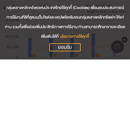
ผลประกอบการสำคัญ
ไตรมาส 1/2569
กลุ่มตลาดหลักทรัพย์แห่งประเทศไทยใช้คุกกี้ (Cookies) เพื่อมอบประสบการณ์
ข้อมูล ณ วันที่ 31 มี.ค. 2569
การใช้งานที่ดีที่สุดบนเว็บไซต์และแอปพลิเคชันของกลุ่มตลาดหลักทรัพย์ฯ ให้แก่
ท่าน รวมทั้งเพื่อช่วยเพิ่มประสิทธิภาพการใช้งาน ท่านสามารถศึกษารายละเอียด
เพิ่มเติมได้ที่
นโยบายการใช้คุกกี้
ยอมรับ
28,578.58
รายได้รวม (ล้านบาท)
4,058.06
กำไรสุทธิ (ล้านบาท)
14.65
อัตรากำไรสุทธิ (%)