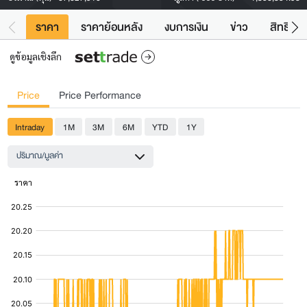
ราคา
ราคาย้อนหลัง
งบการเงิน
ข่าว
สิทธิประ
ดูข้อมูลเชิงลึก
Price
Price Performance
Intraday
1M
3M
6M
YTD
1Y
ปริมาณ/มูลค่า