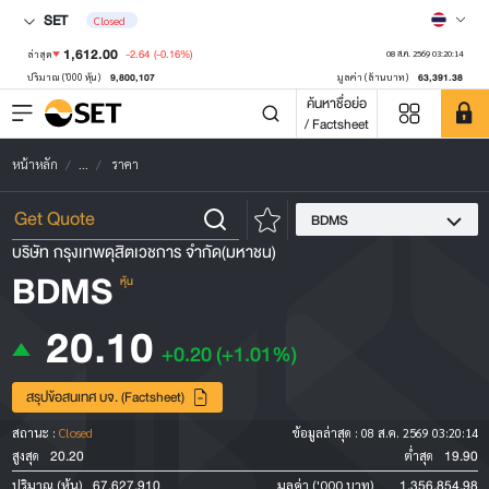
SET
Closed
1,612.00
-2.64
(-0.16%)
ล่าสุด
08 ส.ค. 2569 03:20:14
9,800,107
63,391.38
ปริมาณ ('000 หุ้น)
มูลค่า (ล้านบาท)
ค้นหาชื่อย่อ
/ Factsheet
หน้าหลัก
...
ราคา
BDMS
บริษัท กรุงเทพดุสิตเวชการ จำกัด(มหาชน)
BDMS
หุ้น
20.10
+0.20
(+1.01%)
สรุปข้อสนเทศ บจ. (Factsheet)
สถานะ :
Closed
ข้อมูลล่าสุด :
08 ส.ค. 2569 03:20:14
20.20
19.90
สูงสุด
ต่ำสุด
67,627,910
1,356,854.98
ปริมาณ (หุ้น)
มูลค่า ('000 บาท)