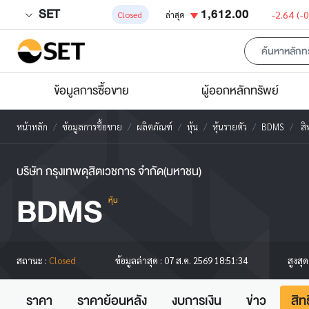
SET
1,612.00
-2.64
(-
Closed
ล่าสุด
ข้อมูลการซื้อขาย
ผู้ออกหลักทรัพย์
หน้าหลัก
ข้อมูลการซื้อขาย
ผลิตภัณฑ์
หุ้น
หุ้นรายตัว
BDMS
สิ
บริษัท กรุงเทพดุสิตเวชการ จำกัด(มหาชน)
BDMS
หุ้น
สูงสุ
สถานะ :
Closed
ข้อมูลล่าสุด :
07 ส.ค. 2569 18:51:34
ราคา
ราคาย้อนหลัง
งบการเงิน
ข่าว
สิท