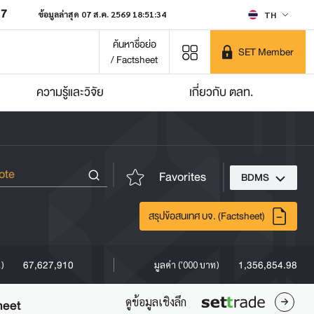
07
ข้อมูลล่าสุด 07 ส.ค. 2569 18:51:34
TH
ค้นหาชื่อย่อ
SET Member
/ Factsheet
ความรู้และวิจัย
เกี่ยวกับ ตลท.
Favorites
BDMS
สรุปข้อสนเทศ บจ. (Factsheet)
67,627,910
1,356,854.98
น)
มูลค่า ('000 บาท)
ดูข้อมูลเชิงลึก
heet