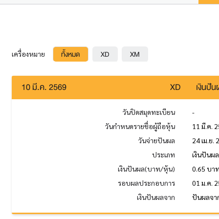
ทั้งหมด
XD
XM
เครื่องหมาย
10 มี.ค. 2569
XD
เงินปั
วันปิดสมุดทะเบียน
-
วันกำหนดรายชื่อผู้ถือหุ้น
11 มี.ค. 
วันจ่ายปันผล
24 เม.ย.
ประเภท
เงินปันผ
เงินปันผล(บาท/หุ้น)
0.65 บา
รอบผลประกอบการ
01 ม.ค. 2
เงินปันผลจาก
ปันผลจา