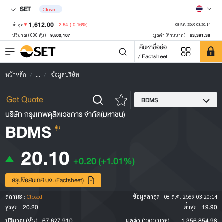
SET
Closed
1,612.00
-2.64
(-0.16%)
ล่าสุด
08 ส.ค. 2569 03:20:14
9,800,107
63,391.38
ปริมาณ ('000 หุ้น)
มูลค่า (ล้านบาท)
ค้นหาชื่อย่อ
/ Factsheet
หน้าหลัก
...
ข้อมูลบริษัท
BDMS
บริษัท กรุงเทพดุสิตเวชการ จำกัด(มหาชน)
BDMS
หุ้น
20.10
+0.20
(+1.01%)
สรุปข้อสนเทศ บจ. (Factsheet)
สถานะ :
Closed
ข้อมูลล่าสุด :
08 ส.ค. 2569 03:20:14
20.20
19.90
สูงสุด
ต่ำสุด
67,627,910
1,356,854.98
ปริมาณ (หุ้น)
มูลค่า ('000 บาท)