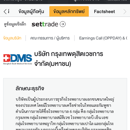
โยชน์
ข้อมูลผู้ถือหุ้น
ข้อมูลหลักทรัพย์
Factsheet
ดูข้อมูลเชิงลึก
ข้อมูลบริษัท
คณะกรรมการ / ผู้บริหาร
Earnings Call (OPPDAY) & 
บริษัท กรุงเทพดุสิตเวชการ
จำกัด(มหาชน)
ลักษณะธุรกิจ
บริษัทเป็นผู้ประกอบการธุรกิจโรงพยาบาลเอกชนขนาดใหญ่
ของประเทศ โดยมีโรงพยาบาลเครือข่ายในไทยและกัมพูชา
ดำเนินการภายใต้ชื่อโรงพยาบาล 6 กลุ่ม คือ กลุ่มโรงพยาบาล
กรุงเทพ กลุ่มโรงพยาบาลสมิติเวช โรงพยาบาลบี เอ็น เอช
กลุ่มโรงพยาบาลพญาไท กลุ่มโรงพยาบาลเปาโล และกลุ่มโรง
พยาบาลรอยัล นอกจากนี้เครือข่ายของบริษัท กรุงเทพดุสิต