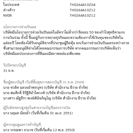
ในประเทศ
TH0264A10Z04
ต่างด้าว
TH0264A10Z12
NVDR
TH0264A10Z12
นโยบายการจ่ายปันผล
บริษัทมีนโยบายการจ่ายเงินปันผลในอัตราไม่ต่ำกว่าร้อยละ 50 ของกำไรสุทธิตามงบ
การเงินรวม ทั้งนี้ ขึ้นอยู่กับการขยายธุรกิจและความต้องการใช้เงินทุนของบริษัทใน
แต่ละปี โดยต้องได้รับอนุมัติจากที่ประชุมผู้ถือหุ้น ยกเว้นการจ่ายเงินปันผลระหว่างกาล
ซึ่งสามารถอนุมัติจ่ายได้โดยคณะกรรมการบริษัท หากคณะกรรมการบริษัทเห็นว่า
บริษัทมีผลประกอบการที่ดีและมีสภาพคล่องเพียงพอ
วันปิดรอบบัญชี
31 ธ.ค.
ชื่อผู้สอบบัญชี (วันที่สิ้นสุดการสอบบัญชี 31 ธ.ค. 2569)
นาย ชวลิต ฉลวยอำพรบุตร (บริษัท สำนักงาน อีวาย จำกัด)
นาย สมศักดิ์ จิรัฐิติอำไพวงศ์ (บริษัท สำนักงาน อีวาย จำกัด)
นางสาว ณัฐธีรา พงษ์พินิจภิญโญ (บริษัท สำนักงาน อีวาย จำกัด)
ผู้รับผิดชอบสูงสุดในสายงานบัญชีและการเงิน
นาง นฤมล น้อยอ่ำ (วันที่เริ่มต้น 01 เม.ย. 2551)
ผู้ควบคุมดูแลการทำบัญชี
นาง วรรณพา ภวเวช (วันที่เริ่มต้น 12 พ.ย. 2550)