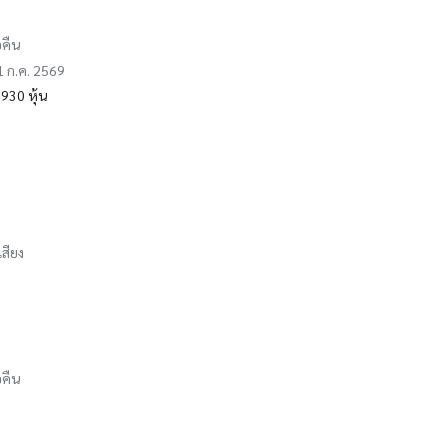
อคืน
31 ก.ค. 2569
930 หุ้น
เสียง
อคืน