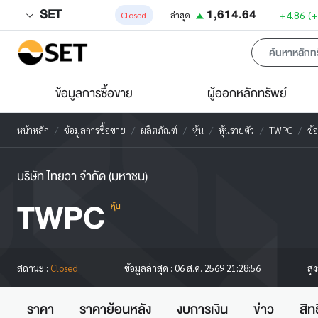
SET
1,614.64
+4.86
(
Closed
ล่าสุด
ข้อมูลการซื้อขาย
ผู้ออกหลักทรัพย์
หน้าหลัก
ข้อมูลการซื้อขาย
ผลิตภัณฑ์
หุ้น
หุ้นรายตัว
TWPC
ข้
บริษัท ไทยวา จำกัด (มหาชน)
TWPC
หุ้น
สู
สถานะ :
Closed
ข้อมูลล่าสุด :
06 ส.ค. 2569 21:28:56
ราคา
ราคาย้อนหลัง
งบการเงิน
ข่าว
สิท