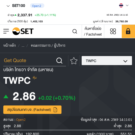
SET100
Open2
2,337.91
+25.70
(+1.11%)
ล่าสุด
06 ส.ค. 2569 14:11:16
1,402,103
39,792.09
ปริมาณ ('000 หุ้น)
มูลค่า (ล้านบาท)
ค้นหาชื่อย่อ
/ Factsheet
หน้าหลัก
...
คณะกรรมการ / ผู้บริหาร
TWPC
บริษัท ไทยวา จำกัด (มหาชน)
TWPC
หุ้น
2.86
+0.02
(+0.70%)
สรุปข้อสนเทศ บจ. (Factsheet)
สถานะ :
Open2
ข้อมูลล่าสุด :
06 ส.ค. 2569 14:11:01
2.88
2.86
สูงสุด
ต่ำสุด
192,800
551.51
ปริมาณ (หุ้น)
มูลค่า ('000 บาท)