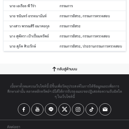
นาย เอเรียล พี วีร่า
กรรมการ
นาย ชนินทร์ อรรจนานันท์
กรรมการอิสระ, กรรมการตรวจสอบ
นางสาว พรรณสิรี อมาตยกุล
กรรมการอิสระ
นาง สุพัตรา เป้าเปี่ยมทรัพย์
กรรมการอิสระ, กรรมการตรวจสอบ
นาย สุภัค ศิวะรักษ์
กรรมการอิสระ, ประธานกรรมการตรวจสอบ
กลับสู่ด้านบน
เนื้อหาทั้งหมดบนเว็บไซต์นี้ มีขึ้นเพื่อวัตถุประสงค์ในการให้ข้อมูลและเพื่อการ
ศึกษาเท่านั้น ตลาดหลักทรัพย์ฯ มิได้ให้การรับรองและขอปฏิเสธต่อความรับผิดใด
ๆ ในเว็บไซต์นี้
ติดต่อเรา