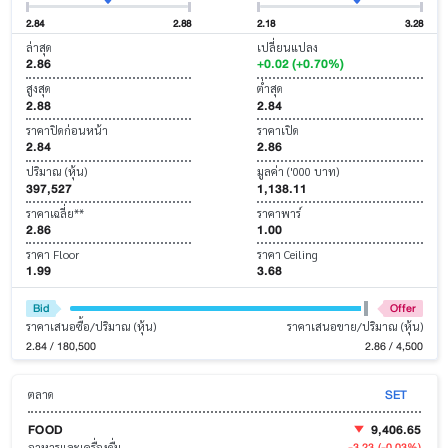
2.84
2.88
2.18
3.28
ล่าสุด
เปลี่ยนแปลง
2.86
+0.02 (+0.70%)
สูงสุด
ต่ำสุด
2.88
2.84
ราคาปิดก่อนหน้า
ราคาเปิด
2.84
2.86
ปริมาณ (หุ้น)
มูลค่า ('000 บาท)
397,527
1,138.11
ราคาเฉลี่ย**
ราคาพาร์
2.86
1.00
ราคา Floor
ราคา Ceiling
1.99
3.68
Bid
Offer
ราคาเสนอซื้อ/ปริมาณ (หุ้น)
ราคาเสนอขาย/ปริมาณ (หุ้น)
2.84 / 180,500
2.86 / 4,500
SET
ตลาด
FOOD
9,406.65
-3.23
(-0.03%)
อาหารและเครื่องดื่ม