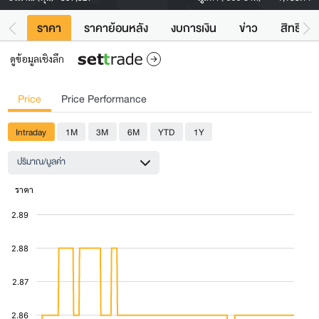
ราคา
ราคาย้อนหลัง
งบการเงิน
ข่าว
สิทธิประ
ดูข้อมูลเชิงลึก
Price
Price Performance
Intraday
1M
3M
6M
YTD
1Y
ปริมาณ/มูลค่า