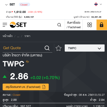
SET
Closed
1,612.00
-2.64
(-0.16%)
ล่าสุด
08 ส.ค. 2569 01:51:27
9,800,107
63,391.38
ปริมาณ ('000 หุ้น)
มูลค่า (ล้านบาท)
ค้นหาชื่อย่อ
/ Factsheet
หน้าหลัก
...
ราคา
TWPC
บริษัท ไทยวา จำกัด (มหาชน)
TWPC
หุ้น
2.86
+0.02
(+0.70%)
สรุปข้อสนเทศ บจ. (Factsheet)
สถานะ :
Closed
ข้อมูลล่าสุด :
08 ส.ค. 2569 01:51:27
2.88
2.84
สูงสุด
ต่ำสุด
397,527
1,138.11
ปริมาณ (หุ้น)
มูลค่า ('000 บาท)