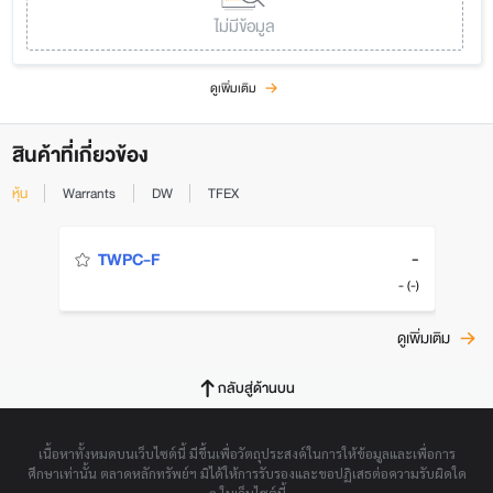
ไม่มีข้อมูล
ดูเพิ่มเติม
สินค้าที่เกี่ยวข้อง
หุ้น
Warrants
DW
TFEX
-
TWPC-F
- (-)
ดูเพิ่มเติม
กลับสู่ด้านบน
เนื้อหาทั้งหมดบนเว็บไซต์นี้ มีขึ้นเพื่อวัตถุประสงค์ในการให้ข้อมูลและเพื่อการ
ศึกษาเท่านั้น ตลาดหลักทรัพย์ฯ มิได้ให้การรับรองและขอปฏิเสธต่อความรับผิดใด
ๆ ในเว็บไซต์นี้