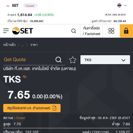
SET
Closed
1,614.64
+4.86
(+0.30%)
ล่าสุด
06 ส.ค. 2569 18:45:07
10,493,641
84,135.44
ปริมาณ ('000 หุ้น)
มูลค่า (ล้านบาท)
ค้นหาชื่อย่อ
/ Factsheet
หน้าหลัก
...
ราคา
TKS
บริษัท ที.เค.เอส. เทคโนโลยี จำกัด (มหาชน)
TKS
หุ้น
7.65
0.00
(0.00%)
สรุปข้อสนเทศ บจ. (Factsheet)
สถานะ :
Closed
ข้อมูลล่าสุด :
06 ส.ค. 2569 18:45:07
7.70
7.60
สูงสุด
ต่ำสุด
152,102
1,159.27
ปริมาณ (หุ้น)
มูลค่า ('000 บาท)