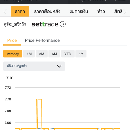
ราคา
ราคาย้อนหลัง
งบการเงิน
ข่าว
สิทธิประ
ดูข้อมูลเชิงลึก
Price
Price Performance
Intraday
1M
3M
6M
YTD
1Y
ปริมาณ/มูลค่า