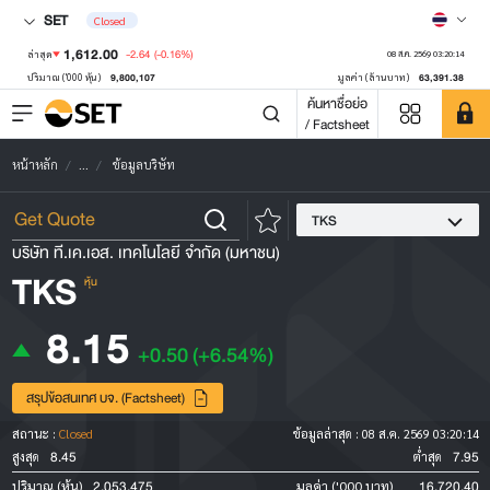
SET
Closed
1,612.00
-2.64
(-0.16%)
ล่าสุด
08 ส.ค. 2569 03:20:14
9,800,107
63,391.38
ปริมาณ ('000 หุ้น)
มูลค่า (ล้านบาท)
ค้นหาชื่อย่อ
/ Factsheet
หน้าหลัก
...
ข้อมูลบริษัท
TKS
บริษัท ที.เค.เอส. เทคโนโลยี จำกัด (มหาชน)
TKS
หุ้น
8.15
+0.50
(+6.54%)
สรุปข้อสนเทศ บจ. (Factsheet)
สถานะ :
Closed
ข้อมูลล่าสุด :
08 ส.ค. 2569 03:20:14
8.45
7.95
สูงสุด
ต่ำสุด
2,053,475
16,720.40
ปริมาณ (หุ้น)
มูลค่า ('000 บาท)