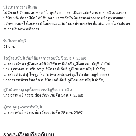
นโยบายการจ่ายปันผล
ไม่น้อยกว่าร้อยละ 40 ของกำไรสุทธิจากการดำเนินงานปกติตามงบการเงินรวมของ
บริษัท หลังหักภาษีเงินได้นิติบุคคล และหลังหักเงินสำรองต่างๆตามที่กฎหมายและ
บริษัทกำหนดไว้ในแต่ละปี โดยจำนวนเงินปันผลที่จ่ายจะต้องไม่เกินกว่ากำไรสะสมของ
งบการเงินเฉพาะกิจการ
วันปิดรอบบัญชี
31 ธ.ค.
ชื่อผู้สอบบัญชี (วันที่สิ้นสุดการสอบบัญชี 31 ธ.ค. 2569)
นางสาว ณัชชา อู่วัฒนสมบัติ (บริษัท เคพีเอ็มจี ภูมิไชย สอบบัญชี จำกัด)
นาย ยุทธพงศ์ สุนทรินคะ (บริษัท เคพีเอ็มจี ภูมิไชย สอบบัญชี จำกัด)
นางสาว สิรินุช สุรไพฑูรย์กร (บริษัท เคพีเอ็มจี ภูมิไชย สอบบัญชี จำกัด)
นางสาว พรทิพย์ ริมดุสิต (บริษัท เคพีเอ็มจี ภูมิไชย สอบบัญชี จำกัด)
ผู้รับผิดชอบสูงสุดในสายงานบัญชีและการเงิน
นาง ธารทิพย์ ศรีงามผ่อง (วันที่เริ่มต้น 14 ส.ค. 2568)
ผู้ควบคุมดูแลการทำบัญชี
นาง ธารทิพย์ ศรีงามผ่อง (วันที่เริ่มต้น 28 ก.พ. 2569)
รายละเอียดเกี่ยวกับทุน