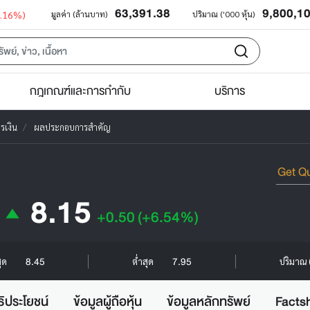
63,391.38
9,800,1
0.16%)
มูลค่า (ล้านบาท)
ปริมาณ ('000 หุ้น)
กฎเกณฑ์และการกำกับ
บริการ
รเงิน
ผลประกอบการสำคัญ
8.15
+0.50
(+6.54%)
8.45
7.95
สุด
ต่ำสุด
ปริมาณ (
ธิประโยชน์
ข้อมูลผู้ถือหุ้น
ข้อมูลหลักทรัพย์
Facts