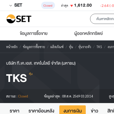
SET
1,612.00
-2.64
(-
Closed
ล่าสุด
ข้อมูลการซื้อขาย
ผู้ออกหลักทรัพย์
หน้าหลัก
ข้อมูลการซื้อขาย
ผลิตภัณฑ์
หุ้น
หุ้นรายตัว
TKS
งบกา
บริษัท ที.เค.เอส. เทคโนโลยี จำกัด (มหาชน)
TKS
หุ้น
สูง
สถานะ :
Closed
ข้อมูลล่าสุด :
08 ส.ค. 2569 03:20:14
ราคา
ราคาย้อนหลัง
งบการเงิน
ข่าว
สิท