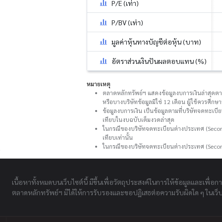
P/E (เท่า)
P/BV (เท่า)
มูลค่าหุ้นทางบัญชีต่อหุ้น (บาท)
อัตราส่วนเงินปันผลตอบแทน (%)
หมายเหตุ
ตลาดหลักทรัพย์ฯ แสดงข้อมูลงบการเงินล่าสุดตามที
หรือบางบริษัทข้อมูลมิใช่ 12 เดือน ผู้ใช้ควรศึ
ข้อมูลงบการเงิน เป็นข้อมูลตามที่บริษัทจดทะเบี
เทียบในงบฉบับเต็มงวดล่าสุด
ในกรณีของบริษัทจดทะเบียนต่างประเทศ (Second
เทียบเท่านั้น
ในกรณีของบริษัทจดทะเบียนต่างประเทศ (Secon
เนื้อหาทั้งหมดบนเว็บไซต์นี้ มีขึ้นเพื่อวัตถุประสงค์ในการให้ข้อมูลและเพื่อก
ตลาดหลักทรัพย์ฯ มิได้ให้การรับรองและขอปฏิเสธต่อความรับผิดใด ๆ ในเว็บไ