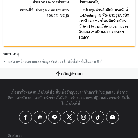
ประเภทของการประชุม
ประชุมสามัญ
สถานที่จัดประชุม / ช่องทางการ
การประชุมผ่านสื่ออิเล็กทรอนิกส์
สอบถามข้อมูล
(E-Meeting) ณ ห้องประชุมบริษัท
เลขที่ 163 ซอยโชคชัยร่วมมิตร
(รัชดา19) ถนนรัชดาภิเษก แขวง
ดินแดง เขตดินแดง กรุงเทพฯ
10400
หมายเหตุ
แสดงเครื่องหมายและข้อมูลสิทธิประโยชน์ที่เกิดขึ้นในรอบ 5 ปี
กลับสู่ด้านบน
เนื้อหาทั้งหมดบนเว็บไซต์นี้ มีขึ้นเพื่อวัตถุประสงค์ในการให้ข้อมูลและเพื่อการ
ศึกษาเท่านั้น ตลาดหลักทรัพย์ฯ มิได้ให้การรับรองและขอปฏิเสธต่อความรับผิดใด
ๆ ในเว็บไซต์นี้
ติดต่อเรา