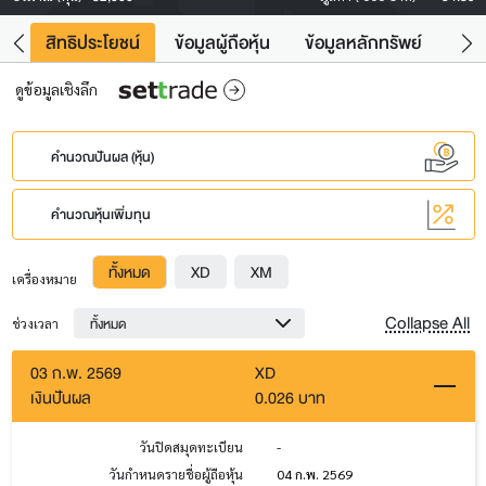
าว
สิทธิประโยชน์
ข้อมูลผู้ถือหุ้น
ข้อมูลหลักทรัพย์
Fac
ดูข้อมูลเชิงลึก
คำนวณปันผล (หุ้น)
คำนวณหุ้นเพิ่มทุน
ทั้งหมด
XD
XM
เครื่องหมาย
Collapse All
ทั้งหมด
ช่วงเวลา
03 ก.พ. 2569
XD
เงินปันผล
0.026 บาท
วันปิดสมุดทะเบียน
-
วันกำหนดรายชื่อผู้ถือหุ้น
04 ก.พ. 2569