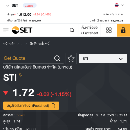
SET
Closed
1,612.00
-2.64
(-0.16%)
ล่าสุด
08 ส.ค. 2569 03:20:14
9,800,107
63,391.38
ปริมาณ ('000 หุ้น)
มูลค่า (ล้านบาท)
ค้นหาชื่อย่อ
/ Factsheet
หน้าหลัก
...
สิทธิประโยชน์
STI
บริษัท สโตนเฮ้นจ์ อินเตอร์ จำกัด (มหาชน)
STI
หุ้น
1.72
-0.02
(-1.15%)
สรุปข้อสนเทศ บจ. (Factsheet)
สถานะ :
Closed
ข้อมูลล่าสุด :
08 ส.ค. 2569 03:20:14
1.74
1.71
สูงสุด
ต่ำสุด
32,000
54.89
ปริมาณ (หุ้น)
มูลค่า ('000 บาท)