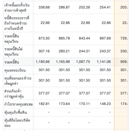
เจ้าหนี้และตั๋วเงิน
338.68
286.87
252.26
254.41
203.5
จ่ายการค้าสุทธิ
หนี้สินระยะยาวที่
22.86
22.86
22.86
22.86
22.8
ถึงกำหนดชำระ
ภายในหนึ่งปี
รวมหนี้สิน
873.50
885.78
843.44
897.69
729.5
หมุนเวียน
รวมหนี้สินไม่
307.16
280.21
244.31
243.37
230.3
หมุนเวียน
1,180.66
1,165.98
1,087.75
1,141.06
959.9
รวมหนี้สิน
301.50
301.50
301.50
301.50
301.5
ทุนจดทะเบียน
ทุนที่ออกและชำระ
301.50
301.50
301.50
301.50
301.5
เต็มมูลค่า
ส่วนเกิน(ต่ำ
377.07
377.07
377.07
377.07
377.0
กว่า)มูลค่าหุ้น
182.81
173.64
170.11
148.23
174.6
กำไร(ขาดทุน)สะสม
-
-
-
-
หุ้นทุนรับซื้อคืน
หุ้นที่ถือโดยบริษัท
-
-
-
-
ย่อย