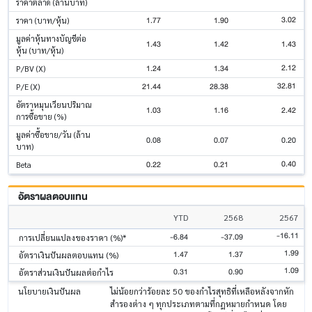
ราคาตลาด (ล้านบาท)
3.02
1.77
1.90
ราคา (บาท/หุ้น)
มูลค่าหุ้นทางบัญชีต่อ
1.43
1.42
1.43
หุ้น (บาท/หุ้น)
2.12
1.24
1.34
P/BV (X)
32.81
21.44
28.38
P/E (X)
อัตราหมุนเวียนปริมาณ
1.03
1.16
2.42
การซื้อขาย (%)
มูลค่าซื้อขาย/วัน (ล้าน
0.08
0.07
0.20
บาท)
0.40
0.22
0.21
Beta
อัตราผลตอบแทน
YTD
2568
2567
-16.11
-6.84
-37.09
การเปลี่ยนแปลงของราคา (%)*
1.99
1.47
1.37
อัตราเงินปันผลตอบแทน (%)
1.09
0.31
0.90
อัตราส่วนเงินปันผลต่อกำไร
นโยบายเงินปันผล
ไม่น้อยกว่าร้อยละ 50 ของกำไรสุทธิที่เหลือหลังจากหัก
สำรองต่าง ๆ ทุกประเภทตามที่กฎหมายกำหนด โดย