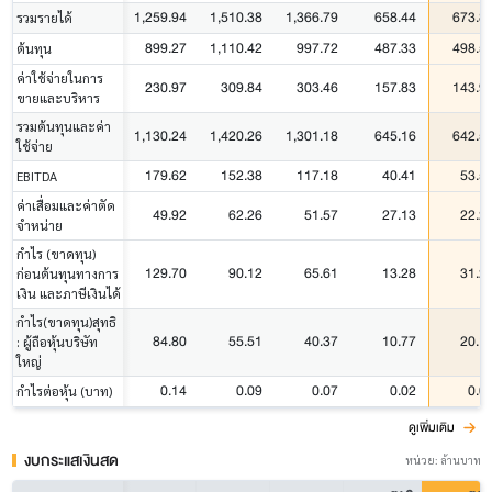
1,259.94
1,510.38
1,366.79
658.44
673.8
รวมรายได้
899.27
1,110.42
997.72
487.33
498.5
ต้นทุน
ค่าใช้จ่ายในการ
230.97
309.84
303.46
157.83
143.9
ขายและบริหาร
รวมต้นทุนและค่า
1,130.24
1,420.26
1,301.18
645.16
642.5
ใช้จ่าย
179.62
152.38
117.18
40.41
53.5
EBITDA
ค่าเสื่อมและค่าตัด
49.92
62.26
51.57
27.13
22.2
จำหน่าย
กำไร (ขาดทุน)
129.70
90.12
65.61
13.28
31.2
ก่อนต้นทุนทางการ
เงิน และภาษีเงินได้
กำไร(ขาดทุน)สุทธิ
84.80
55.51
40.37
10.77
20.1
: ผู้ถือหุ้นบริษัท
ใหญ่
0.14
0.09
0.07
0.02
0.0
กำไรต่อหุ้น (บาท)
ดูเพิ่มเติม
งบกระแสเงินสด
หน่วย: ล้านบาท