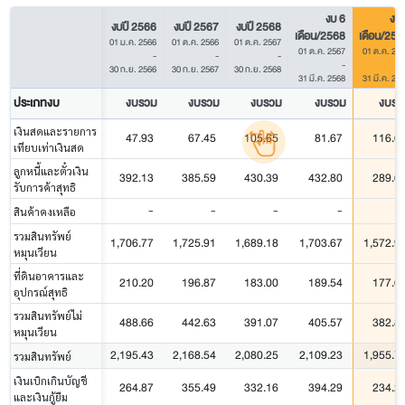
งบ 6
งบ 
งบปี 2566
งบปี 2567
งบปี 2568
เดือน/2568
เดือน/256
01 ม.ค. 2566
01 ต.ค. 2566
01 ต.ค. 2567
01 ต.ค. 2567
01 ต.ค. 25
-
-
-
-
30 ก.ย. 2566
30 ก.ย. 2567
30 ก.ย. 2568
31 มี.ค. 2568
31 มี.ค. 25
ประเภทงบ
งบรวม
งบรวม
งบรวม
งบรวม
งบรว
เงินสดและรายการ
47.93
67.45
105.65
81.67
116.6
เทียบเท่าเงินสด
ลูกหนี้และตั๋วเงิน
392.13
385.59
430.39
432.80
289.6
รับการค้าสุทธิ
-
-
-
-
สินค้าคงเหลือ
รวมสินทรัพย์
1,706.77
1,725.91
1,689.18
1,703.67
1,572.9
หมุนเวียน
ที่ดินอาคารและ
210.20
196.87
183.00
189.54
177.6
อุปกรณ์สุทธิ
รวมสินทรัพย์ไม่
488.66
442.63
391.07
405.57
382.8
หมุนเวียน
2,195.43
2,168.54
2,080.25
2,109.23
1,955.7
รวมสินทรัพย์
เงินเบิกเกินบัญชี
264.87
355.49
332.16
394.29
234.2
และเงินกู้ยืม