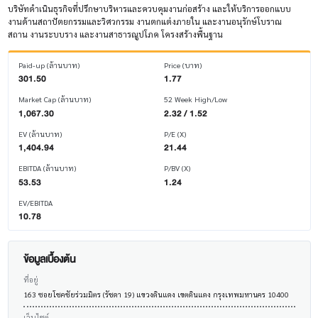
บริษัทดำเนินธุรกิจที่ปรึกษาบริหารและควบคุมงานก่อสร้าง และให้บริการออกแบบ
งานด้านสถาปัตยกรรมและวิศวกรรม งานตกแต่งภายใน และงานอนุรักษ์โบราณ
สถาน งานระบบราง และงานสาธารณูปโภค โครงสร้างพื้นฐาน
Paid-up (ล้านบาท)
Price (บาท)
301.50
1.77
Market Cap (ล้านบาท)
52 Week High/Low
1,067.30
2.32 / 1.52
EV (ล้านบาท)
P/E (X)
1,404.94
21.44
EBITDA (ล้านบาท)
P/BV (X)
53.53
1.24
EV/EBITDA
10.78
ข้อมูลเบื้องต้น
ที่อยู่
163 ซอยโชคชัยร่วมมิตร (รัชดา 19) แขวงดินแดง เขตดินแดง กรุงเทพมหานคร 10400
เว็บไซต์