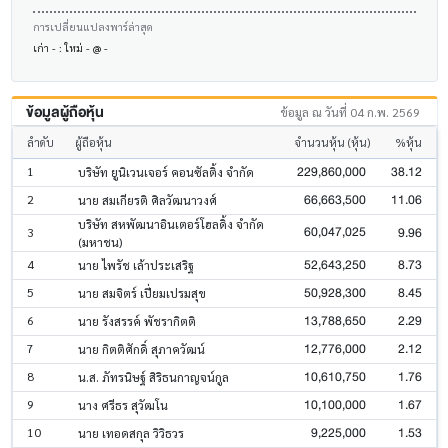
การเปลี่ยนแปลงพาร์ล่าสุด
เก่า - : ใหม่ - @ -
ข้อมูลผู้ถือหุ้น
ข้อมูล ณ วันที่ 04 ก.พ. 2569
ลำดับ
ผู้ถือหุ้น
จำนวนหุ้น (หุ้น)
%หุ้น
229,860,000
38.12
1
บริษัท ยูนิเวนเจอร์ คอนซัลติ้ง จำกัด
66,663,500
11.06
2
นาย สมเกียรติ ศิลวัฒนาวงศ์
บริษัท สหพัฒนาอินเตอร์โฮลดิ้ง จำกัด
60,047,025
9.96
3
(มหาชน)
52,643,250
8.73
4
นาย ไพรัช เล้าประเสริฐ
50,928,300
8.45
5
นาย สมจิตร์ เปี่ยมเปรมสุข
13,788,650
2.29
6
นาย รังสรรค์ พัชรากิตติ
12,776,000
2.12
7
นาย กิตติศักดิ์ สุภาควัฒน์
10,610,750
1.76
8
น.ส. ภัทรนิษฐ์ สิริธนกาญจน์กูล
10,100,000
1.67
9
นาง ศรีธร สุวัฒโน
9,225,000
1.53
10
นาย เทอดสกุล วิวิธวร