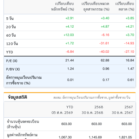
เปรียบเทียบ
เปรียบเทียบหมวด
เปรียบเทียบ
หลักทรัพย์ (%)
อุตสาหกรรม (%)
ตลาด (%)
+2.91
+3.40
+3.85
5 วัน
+4.12
+4.87
+4.21
20 วัน
+12.03
-6.16
+3.70
60 วัน
+1.72
-31.61
-14.93
120 วัน
-6.84
-40.02
-27.10
YTD
21.44
62.88
16.84
P/E (X)
1.24
0.96
1.47
P/BV (X)
อัตราหมุนเวียนปริมาณ
0.01
0.17
0.61
การซื้อขาย (%)
ข้อมูลสถิติ
สะสม: อัตราหมุนเวียนปริมาณการซื้อขาย, มูลค่าซื้อขาย/วัน
YTD
2568
2567
05 ส.ค. 2569
30 ธ.ค. 2568
30 ธ.ค. 2567
จำนวนหุ้นจดทะเบียน
603.00
603.00
603.00
(ล้านหุ้น)
มูลค่าหลักทรัพย์ตาม
1,067.30
1,145.69
1,821.05