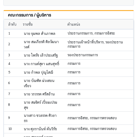
คณะกรรมการ / ผู้บริหาร
ลำดับ
รายชื่อ
ตำแหน่ง
1
ประธานกรรมการ, กรรมการอิสระ
นาย จุมพล สำเภาพล
นาย สมเกียรติ ศิลวัฒนา
ประธานเจ้าหน้าที่บริหาร, รองประธาน
2
กรรมการ
วงศ์
3
รองประธานกรรมการ
นาย ไพรัช เล้าประเสริฐ
4
กรรมการ
นาง กานต์สุดา แสนสุทธิ์
5
กรรมการ
นาย กำพล ปุญโสณี
นาย บัณฑิต ม่วงสอน
6
กรรมการ
เขียว
7
กรรมการ
นาย วรวรรต ศรีสอ้าน
นาย สมจิตร์ เปี่ยมเปรม
8
กรรมการ
สุข
นางสาว ชวลรรค ศิวยา
9
กรรมการอิสระ, กรรมการตรวจสอบ
ธร
10
กรรมการอิสระ, กรรมการตรวจสอบ
นาง ศุภรานันท์ ตันวิรัช