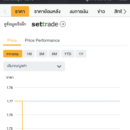
ราคา
ราคาย้อนหลัง
งบการเงิน
ข่าว
สิทธิประ
ดูข้อมูลเชิงลึก
Price
Price Performance
Intraday
1M
3M
6M
YTD
1Y
ปริมาณ/มูลค่า