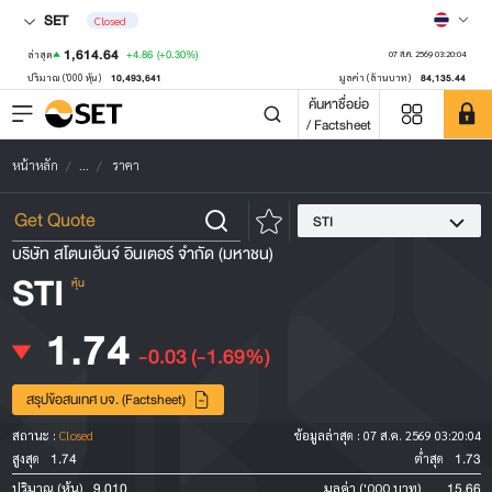
SET
Closed
1,614.64
+4.86
(+0.30%)
ล่าสุด
07 ส.ค. 2569 03:20:04
10,493,641
84,135.44
ปริมาณ ('000 หุ้น)
มูลค่า (ล้านบาท)
ค้นหาชื่อย่อ
/ Factsheet
หน้าหลัก
...
ราคา
STI
บริษัท สโตนเฮ้นจ์ อินเตอร์ จำกัด (มหาชน)
STI
หุ้น
1.74
-0.03
(-1.69%)
สรุปข้อสนเทศ บจ. (Factsheet)
สถานะ :
Closed
ข้อมูลล่าสุด :
07 ส.ค. 2569 03:20:04
1.74
1.73
สูงสุด
ต่ำสุด
9,010
15.66
ปริมาณ (หุ้น)
มูลค่า ('000 บาท)