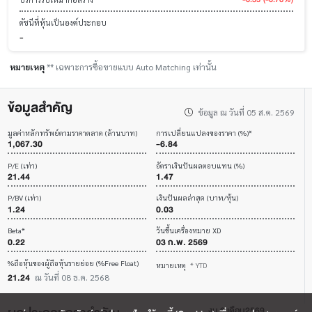
ดัชนีที่หุ้นเป็นองค์ประกอบ
-
หมายเหตุ
** เฉพาะการซื้อขายแบบ Auto Matching เท่านั้น
ข้อมูลสำคัญ
ข้อมูล ณ วันที่ 05 ส.ค. 2569
มูลค่าหลักทรัพย์ตามราคาตลาด (ล้านบาท)
การเปลี่ยนแปลงของราคา (%)*
1,067.30
-6.84
P/E (เท่า)
อัตราเงินปันผลตอบแทน (%)
21.44
1.47
P/BV (เท่า)
เงินปันผลล่าสุด (บาท/หุ้น)
1.24
0.03
Beta*
วันขึ้นเครื่องหมาย XD
0.22
03 ก.พ. 2569
%ถือหุ้นของผู้ถือหุ้นรายย่อย (%Free Float)
หมายเหตุ
* YTD
21.24
ณ วันที่ 08 ธ.ค. 2568
งบ 6 เดือน2569