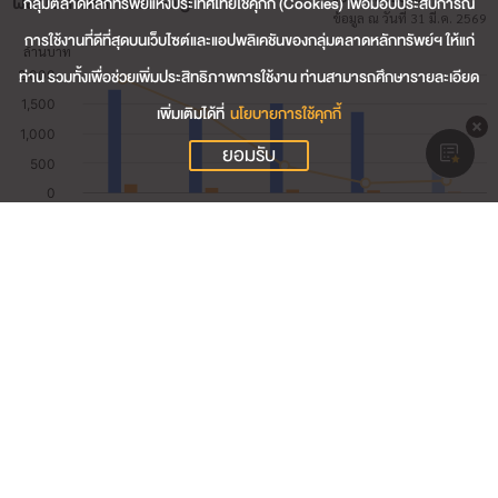
ผลประกอบการสำคัญ
กลุ่มตลาดหลักทรัพย์แห่งประเทศไทยใช้คุกกี้ (Cookies) เพื่อมอบประสบการณ์
ข้อมูล ณ วันที่ 31 มี.ค. 2569
การใช้งานที่ดีที่สุดบนเว็บไซต์และแอปพลิเคชันของกลุ่มตลาดหลักทรัพย์ฯ ให้แก่
ท่าน รวมทั้งเพื่อช่วยเพิ่มประสิทธิภาพการใช้งาน ท่านสามารถศึกษารายละเอียด
เพิ่มเติมได้ที่
นโยบายการใช้คุกกี้
ยอมรับ
673.80
รายได้รวม (ล้านบาท)
20.18
กำไรสุทธิ (ล้านบาท)
2.82
อัตรากำไรสุทธิ (%)