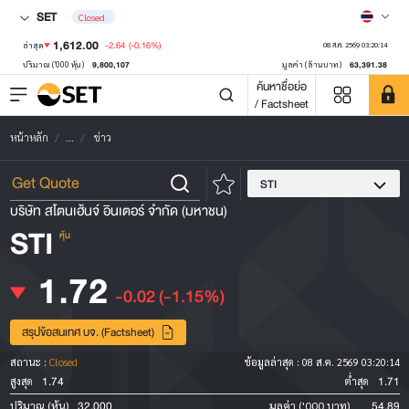
SET
Closed
1,612.00
-2.64
(-0.16%)
ล่าสุด
08 ส.ค. 2569 03:20:14
9,800,107
63,391.38
ปริมาณ ('000 หุ้น)
มูลค่า (ล้านบาท)
ค้นหาชื่อย่อ
/ Factsheet
หน้าหลัก
...
ข่าว
STI
บริษัท สโตนเฮ้นจ์ อินเตอร์ จำกัด (มหาชน)
STI
หุ้น
1.72
-0.02
(-1.15%)
สรุปข้อสนเทศ บจ. (Factsheet)
สถานะ :
Closed
ข้อมูลล่าสุด :
08 ส.ค. 2569 03:20:14
1.74
1.71
สูงสุด
ต่ำสุด
32,000
54.89
ปริมาณ (หุ้น)
มูลค่า ('000 บาท)