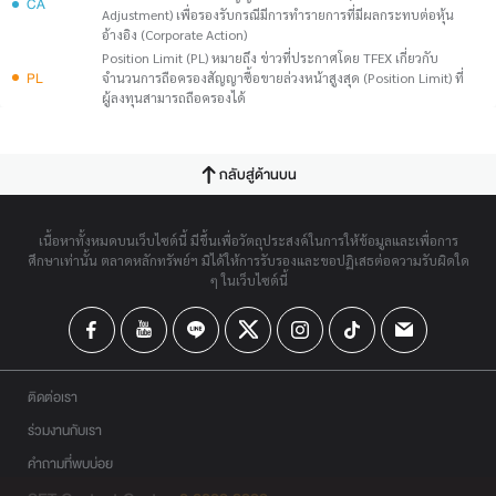
CA
Adjustment) เพื่อรองรับกรณีมีการทำรายการที่มีผลกระทบต่อหุ้น
อ้างอิง (Corporate Action)
Position Limit (PL) หมายถึง ข่าวที่ประกาศโดย TFEX เกี่ยวกับ
PL
จำนวนการถือครองสัญญาซื้อขายล่วงหน้าสูงสุด (Position Limit) ที่
ผู้ลงทุนสามารถถือครองได้
กลับสู่ด้านบน
เนื้อหาทั้งหมดบนเว็บไซต์นี้ มีขึ้นเพื่อวัตถุประสงค์ในการให้ข้อมูลและเพื่อการ
ศึกษาเท่านั้น ตลาดหลักทรัพย์ฯ มิได้ให้การรับรองและขอปฏิเสธต่อความรับผิดใด
ๆ ในเว็บไซต์นี้
ติดต่อเรา
ร่วมงานกับเรา
คำถามที่พบบ่อย