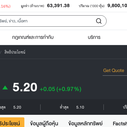
63,391.38
9,800,1
0.16%)
มูลค่า (ล้านบาท)
ปริมาณ ('000 หุ้น)
กฎเกณฑ์และการกำกับ
บริการ
สิทธิประโยชน์
5.20
+0.05
(+0.97%)
5.20
5.10
ูงสุด
ต่ำสุด
ปร
ธิประโยชน์
ข้อมูลผู้ถือหุ้น
ข้อมูลหลักทรัพย์
Facts