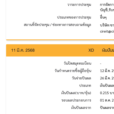
วาระการประชุม
การจัดกา
บัญชี,ร
ประเภทของการประชุม
อื่นๆ
สถานที่จัดประชุม / ช่องทางการสอบถามข้อมูล
บริษัท ช
cireit@c
11 มี.ค. 2568
XD
เงินปั
วันปิดสมุดทะเบียน
-
วันกำหนดรายชื่อผู้ถือหุ้น
12 มี.ค. 
วันจ่ายปันผล
26 มี.ค. 
ประเภท
เงินปันผ
เงินปันผล(บาท/หุ้น)
0.215 บ
รอบผลประกอบการ
01 ต.ค. 
เงินปันผลจาก
ปันผลจาก