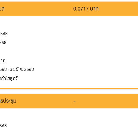
นผล
0.0717 บาท
2568
2568
ล
บาท
568 - 31 มี.ค. 2568
กำไรสุทธิ
รประชุม
-
2568