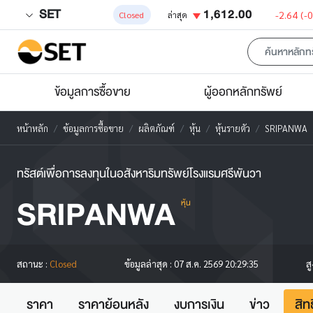
SET
1,612.00
-2.64
(-
Closed
ล่าสุด
ข้อมูลการซื้อขาย
ผู้ออกหลักทรัพย์
หน้าหลัก
ข้อมูลการซื้อขาย
ผลิตภัณฑ์
หุ้น
หุ้นรายตัว
SRIPANWA
ทรัสต์เพื่อการลงทุนในอสังหาริมทรัพย์โรงแรมศรีพันวา
SRIPANWA
หุ้น
ส
สถานะ :
Closed
ข้อมูลล่าสุด :
07 ส.ค. 2569 20:29:35
ราคา
ราคาย้อนหลัง
งบการเงิน
ข่าว
สิท