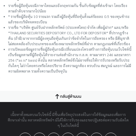
รายชื่อผู้ถือหุ้นจะมีภาษาไทยและอังกฤษรวมกัน ขึ้นกับข้อมูลที่ส่งเข้ามา โดยเรียง
ตามลำดับจากมากไปน้อย
* รายชื่อผู้ถือหุ้น 10 รายแรก รวมถึงผู้ถือหุ้นที่ถือหุ้นตั้งแต่ร้อยละ 0.5 ของทุนชําระ
แล้วของบริษัทจดทะเบียน
รายชื่อ “บริษัท ศูนย์รับฝากหลักทรัพย์ (ประเทศไทย) จำกัด เพื่อผู้ฝาก” และ/หรือ
“THAILAND SECURITIES DEPOSITORY CO., LTD FOR DEPOSITOR” ที่ปรากฏข้าง
ต้น (ถ้ามี) มาจากกรณีผู้ลงทุนถือหุ้นเกินกว่าข้อจำกัดในการถือครอง หรือ มีสัญชาติ
ไม่สอดคล้องกับประเภทของเครื่องหมายหลักทรัพย์ที่ฝาก ตามกฎเกณฑ์ที่เกี่ยวข้อง
การเปิดเผยข้อมูลรายชื่อผู้ถือหุ้นกรณีเปลี่ยนแปลงโครงสร้างการถือหุ้นบนเว็บไซต์นี้
เป็นข้อมูลตามที่ผู้ถือหุ้นได้รายงานต่อสำนักงาน ก.ล.ต. ตามมาตรา 246 และมาตรา
256 (“as is” basis) ดังนั้น ตลาดหลักทรัพย์จึงไม่อาจที่จะให้การรับรองหรือรับประ
กันใดๆ ไม่ว่าโดยตรงหรือโดยปริยาย ถึงความถูกต้อง ครบถ้วน สมบูรณ์ และการไม่มี
ความผิดพลาด รวมทั้งความเป็นปัจจุบัน
กลับสู่ด้านบน
เนื้อหาทั้งหมดบนเว็บไซต์นี้ มีขึ้นเพื่อวัตถุประสงค์ในการให้ข้อมูลและเพื่อการ
ศึกษาเท่านั้น ตลาดหลักทรัพย์ฯ มิได้ให้การรับรองและขอปฏิเสธต่อความรับผิดใด
ๆ ในเว็บไซต์นี้