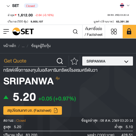
SET
Closed
1,612.00
-2.64
(-0.16%)
ล่าสุด
08 ส.ค. 2569 03:20:14
9,800,107
63,391.38
ปริมาณ ('000 หุ้น)
มูลค่า (ล้านบาท)
ค้นหาชื่อย่อ
/ Factsheet
หน้าหลัก
...
ข้อมูลผู้ถือหุ้น
SRIPANWA
ทรัสต์เพื่อการลงทุนในอสังหาริมทรัพย์โรงแรมศรีพันวา
SRIPANWA
หุ้น
5.20
+0.05
(+0.97%)
สรุปข้อสนเทศ บจ. (Factsheet)
สถานะ :
Closed
ข้อมูลล่าสุด :
08 ส.ค. 2569 03:20:14
5.20
5.10
สูงสุด
ต่ำสุด
83,200
428.51
ปริมาณ (หุ้น)
มูลค่า ('000 บาท)