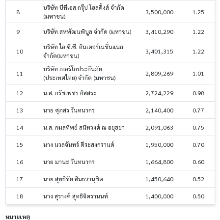
บริษัท บีทีเอส กรุ๊ป โฮลดิ้งส์ จำกัด
8
3,500,000
1.25
(มหาชน)
9
บริษัท สหพัฒนพิบูล จำกัด (มหาชน)
3,410,290
1.22
บริษัท ไอ.ซี.ซี. อินเตอร์เนชั่นแนล
10
3,401,315
1.22
จำกัด(มหาชน)
บริษัท เออร์โกประกันภัย
11
2,809,269
1.01
(ประเทศไทย) จำกัด (มหาชน)
12
น.ส. กรัชเพชร อิสสระ
2,724,229
0.98
13
นาย ศุภสร วันทนากร
2,140,400
0.77
14
น.ส. กมลทิพย์ สนิทวงศ์ ณ อยุธยา
2,091,063
0.75
15
นาง นวลจันทร์ ตีระสงกรานต์
1,950,000
0.70
16
นาย มานะ วันทนากร
1,664,800
0.60
17
นาย สุทธิชัย สินธวานุชิต
1,450,640
0.52
18
นาง สุรางค์ สุทธิจิตรานนท์
1,400,000
0.50
หมายเหตุ