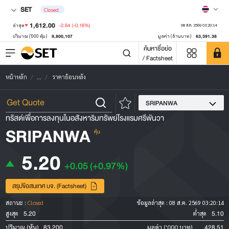
SET
Closed
1,612.00
-2.64
(-0.16%)
ล่าสุด
08 ส.ค. 2569 03:20:14
9,800,107
63,391.38
ปริมาณ ('000 หุ้น)
มูลค่า (ล้านบาท)
ค้นหาชื่อย่อ
/ Factsheet
หน้าหลัก
...
ราคาย้อนหลัง
SRIPANWA
ทรัสต์เพื่อการลงทุนในอสังหาริมทรัพย์โรงแรมศรีพันวา
SRIPANWA
หุ้น
5.20
+0.05
(+0.97%)
สรุปข้อสนเทศ บจ. (Factsheet)
สถานะ :
Closed
ข้อมูลล่าสุด :
08 ส.ค. 2569 03:20:14
5.20
5.10
สูงสุด
ต่ำสุด
83,200
428.51
ปริมาณ (หุ้น)
มูลค่า ('000 บาท)