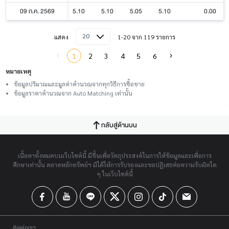
09 ก.ค. 2569
5.10
5.10
5.05
5.10
0.00
20
แสดง
1-20 จาก 119 รายการ
1
2
3
4
5
6
หมายเหตุ
ข้อมูลปริมาณและมูลค่าคำนวณจากทุกวิธีการซื้อขาย
ข้อมูลราคาคำนวณจาก Auto Matching เท่านั้น
กลับสู่ด้านบน
เนื้อหาทั้งหมดบนเว็บไซต์นี้ มีขึ้นเพื่อวัตถุประสงค์ในการให้ข้อมูลและเพื่อการ
ศึกษาเท่านั้น ตลาดหลักทรัพย์ฯ มิได้ให้การรับรองและขอปฏิเสธต่อความรับผิดใด
ๆ ในเว็บไซต์นี้
ติดต่อเรา