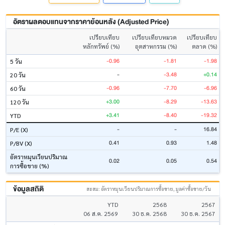
อัตราผลตอบแทนจากราคาย้อนหลัง (Adjusted Price)
เปรียบเทียบ
เปรียบเทียบหมวด
เปรียบเทียบ
หลักทรัพย์ (%)
อุตสาหกรรม (%)
ตลาด (%)
-0.96
-1.81
-1.98
5 วัน
-
-3.48
+0.14
20 วัน
-0.96
-7.70
-6.96
60 วัน
+3.00
-8.29
-13.63
120 วัน
+3.41
-8.40
-19.32
YTD
-
-
16.84
P/E (X)
0.41
0.93
1.48
P/BV (X)
อัตราหมุนเวียนปริมาณ
0.02
0.05
0.54
การซื้อขาย (%)
ข้อมูลสถิติ
สะสม: อัตราหมุนเวียนปริมาณการซื้อขาย, มูลค่าซื้อขาย/วัน
YTD
2568
2567
06 ส.ค. 2569
30 ธ.ค. 2568
30 ธ.ค. 2567