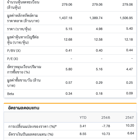
จำนวนหุ้นจดทะเบียน
279.06
279.06
279.06
(ล้านหุ้น)
มูลค่าหลักทรัพย์ตาม
1,437.18
1,389.74
1,506.95
ราคาตลาด (ล้านบาท)
5.40
5.15
4.98
ราคา (บาท/หุ้น)
มูลค่าหุ้นทางบัญชีต่อ
12.68
12.58
12.18
หุ้น (บาท/หุ้น)
0.44
0.41
0.40
P/BV (X)
-
-
-
P/E (X)
อัตราหมุนเวียนปริมาณ
5.80
5.16
4.47
การซื้อขาย (%)
มูลค่าซื้อขาย/วัน (ล้าน
0.57
0.29
0.25
บาท)
0.09
0.34
0.18
Beta
อัตราผลตอบแทน
YTD
2568
2567
10.20
3.41
-7.78
การเปลี่ยนแปลงของราคา (%)*
6.64
8.55
10.73
อัตราเงินปันผลตอบแทน (%)