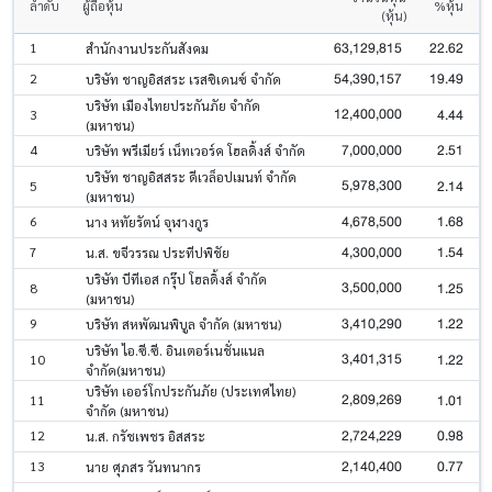
ลำดับ
ผู้ถือหุ้น
%หุ้น
(หุ้น)
63,129,815
22.62
1
สำนักงานประกันสังคม
54,390,157
19.49
2
บริษัท ชาญอิสสระ เรสซิเดนซ์ จำกัด
บริษัท เมืองไทยประกันภัย จำกัด
12,400,000
4.44
3
(มหาชน)
7,000,000
2.51
4
บริษัท พรีเมียร์ เน็ทเวอร์ค โฮลดิ้งส์ จำกัด
บริษัท ชาญอิสสระ ดีเวล็อปเมนท์ จำกัด
5,978,300
2.14
5
(มหาชน)
4,678,500
1.68
6
นาง หทัยรัตน์ จุฬางกูร
4,300,000
1.54
7
น.ส. ขจีวรรณ ประทีปพิชัย
บริษัท บีทีเอส กรุ๊ป โฮลดิ้งส์ จำกัด
3,500,000
1.25
8
(มหาชน)
3,410,290
1.22
9
บริษัท สหพัฒนพิบูล จำกัด (มหาชน)
บริษัท ไอ.ซี.ซี. อินเตอร์เนชั่นแนล
3,401,315
1.22
10
จำกัด(มหาชน)
บริษัท เออร์โกประกันภัย (ประเทศไทย)
2,809,269
1.01
11
จำกัด (มหาชน)
2,724,229
0.98
12
น.ส. กรัชเพชร อิสสระ
2,140,400
0.77
13
นาย ศุภสร วันทนากร