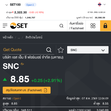
SET100
Open1
2,322.30
-3.63
(-0.16%)
ล่าสุด
07 ส.ค. 2569 12:06:24
1,248,707
30,590.59
ปริมาณ ('000 หุ้น)
มูลค่า (ล้านบาท)
ค้นหาชื่อย่อ
/ Factsheet
หน้าหลัก
...
สิทธิประโยชน์
SNC
บริษัท เอส เอ็น ซี ฟอร์เมอร์ จำกัด (มหาชน)
SNC
หุ้น
8.85
+0.25
(+2.91%)
สรุปข้อสนเทศ บจ. (Factsheet)
สถานะ :
Open1
ข้อมูลล่าสุด :
07 ส.ค. 2569 12:06:09
8.85
8.55
สูงสุด
ต่ำสุด
348,511
3,040.89
ปริมาณ (หุ้น)
มูลค่า ('000 บาท)