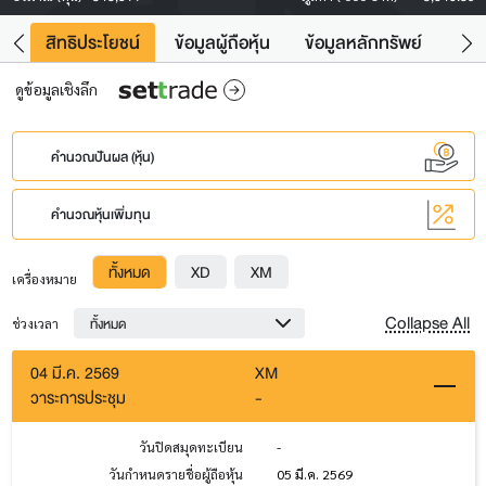
าว
สิทธิประโยชน์
ข้อมูลผู้ถือหุ้น
ข้อมูลหลักทรัพย์
Fac
ดูข้อมูลเชิงลึก
คำนวณปันผล (หุ้น)
คำนวณหุ้นเพิ่มทุน
ทั้งหมด
XD
XM
เครื่องหมาย
Collapse All
ทั้งหมด
ช่วงเวลา
04 มี.ค. 2569
XM
วาระการประชุม
-
วันปิดสมุดทะเบียน
-
วันกำหนดรายชื่อผู้ถือหุ้น
05 มี.ค. 2569