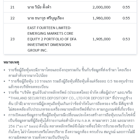
21
นาย วินัย ตั้งคำ
2,000,000
0.55
22
นาย ธนาวุธ ศรีบุญเรือง
1,980,000
0.55
EAST FOURTEEN LIMITED-
EMERGING MARKETS CORE
23
EQUITY 2 PORTFOLIO OF DFA
1,905,000
0.53
INVESTMENT DIMENSIONS
GROUP INC.
หมายเหตุ
รายชื่อผู้ถือหุ้นจะมีภาษาไทยและอังกฤษรวมกัน ขึ้นกับข้อมูลที่ส่งเข้ามา โดยเรียง
ตามลำดับจากมากไปน้อย
* รายชื่อผู้ถือหุ้น 10 รายแรก รวมถึงผู้ถือหุ้นที่ถือหุ้นตั้งแต่ร้อยละ 0.5 ของทุนชําระ
แล้วของบริษัทจดทะเบียน
รายชื่อ “บริษัท ศูนย์รับฝากหลักทรัพย์ (ประเทศไทย) จำกัด เพื่อผู้ฝาก” และ/หรือ
“THAILAND SECURITIES DEPOSITORY CO., LTD FOR DEPOSITOR” ที่ปรากฏข้าง
ต้น (ถ้ามี) มาจากกรณีผู้ลงทุนถือหุ้นเกินกว่าข้อจำกัดในการถือครอง หรือ มีสัญชาติ
ไม่สอดคล้องกับประเภทของเครื่องหมายหลักทรัพย์ที่ฝาก ตามกฎเกณฑ์ที่เกี่ยวข้อง
การเปิดเผยข้อมูลรายชื่อผู้ถือหุ้นกรณีเปลี่ยนแปลงโครงสร้างการถือหุ้นบนเว็บไซต์นี้
เป็นข้อมูลตามที่ผู้ถือหุ้นได้รายงานต่อสำนักงาน ก.ล.ต. ตามมาตรา 246 และมาตรา
256 (“as is” basis) ดังนั้น ตลาดหลักทรัพย์จึงไม่อาจที่จะให้การรับรองหรือรับประ
กันใดๆ ไม่ว่าโดยตรงหรือโดยปริยาย ถึงความถูกต้อง ครบถ้วน สมบูรณ์ และการไม่มี
ความผิดพลาด รวมทั้งความเป็นปัจจุบัน