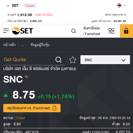
SET
Closed
1,612.00
-2.64
(-0.16%)
ล่าสุด
08 ส.ค. 2569 03:20:14
9,800,107
63,391.38
ปริมาณ ('000 หุ้น)
มูลค่า (ล้านบาท)
ค้นหาชื่อย่อ
/ Factsheet
หน้าหลัก
...
ข้อมูลผู้ถือหุ้น
SNC
บริษัท เอส เอ็น ซี ฟอร์เมอร์ จำกัด (มหาชน)
SNC
หุ้น
8.75
+0.15
(+1.74%)
สรุปข้อสนเทศ บจ. (Factsheet)
สถานะ :
Closed
ข้อมูลล่าสุด :
08 ส.ค. 2569 03:20:14
8.85
8.55
สูงสุด
ต่ำสุด
487,619
4,257.73
ปริมาณ (หุ้น)
มูลค่า ('000 บาท)