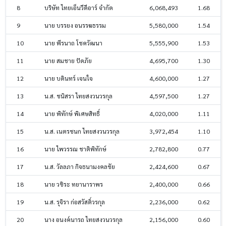
8
บริษัท ไทยเอ็นวีดีอาร์ จำกัด
6,068,493
1.68
9
นาย บรรยง อนรรฆธรรม
5,580,000
1.54
10
นาย พีรนาถ โชควัฒนา
5,555,900
1.53
11
นาย สมชาย ปัดภัย
4,695,700
1.30
12
นาย บดินทร์ เจนใจ
4,600,000
1.27
13
น.ส. ชนิสรา ไทยสงวนวรกุล
4,597,500
1.27
14
นาย พิทักษ์ พิเศษสิทธิ์
4,020,000
1.11
15
น.ส. เนตรชนก ไทยสงวนวรกุล
3,972,454
1.10
16
นาย ไพวรรณ ชาติพิทักษ์
2,782,800
0.77
17
น.ส. วัลลภา กิจธนามงคลชัย
2,424,600
0.67
18
นาย วชิระ ทยานาราพร
2,400,000
0.66
19
น.ส. รุจิรา ก่อสวัสดิ์วรกุล
2,236,000
0.62
20
นาง อนงค์นารถ ไทยสงวนวรกุล
2,156,000
0.60