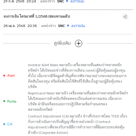
งบการเงิน
29 ก.ค. 2568
20:24
แหล่งข่าว
SNC
งบการเงิน ไตรมาสที่ 1/2568 (สอบทานแล้ว)
งบการเงิน
28 เม.ย. 2568
20:38
แหล่งข่าว
SNC
ดูเพิ่มเติม
Investor Alert News หมายถึง เครื่องหมายที่เแสดงว่าตลาดหลัก
ทรัพย์ฯ ได้เปิดเผยข่าวที่ต้องการเตือน (alert) ผู้ถือหุ้นและผู้ลงทุน
Alert
ทั่วไป เนื่องจากมีข้อมูลสำคัญที่ควรพิจารณาอย่างรอบคอบก่อนการ
ตัดสินใจลงทุน หรือตัดสินใจใช้สิทธิใช้เสียงในฐานะผู้ถือหุ้นของ
บริษัท
Reprimand News หมายถึง เครื่องหมายที่แสดงว่าตลาดหลักทรัพย์ฯ
ได้เปิดเผยการตำหนิบริษัทจดทะเบียนต่อสาธารณชน เนื่องจาก
Rules
บริษัท ฝ่าฝืนหรือละเลยการปฏิบัติตามข้อกำหนดของ
ตลาดหลักทรัพย์
Contract Adjustment (CA) หมายถึง ข่าวที่ประกาศโดย TFEX เกี่ยว
กับการดำเนินการปรับสัญญาซื้อขายล่วงหน้า (Contract
CA
Adjustment) เพื่อรองรับกรณีมีการทำรายการที่มีผลกระทบต่อหุ้น
อ้างอิง (Corporate Action)