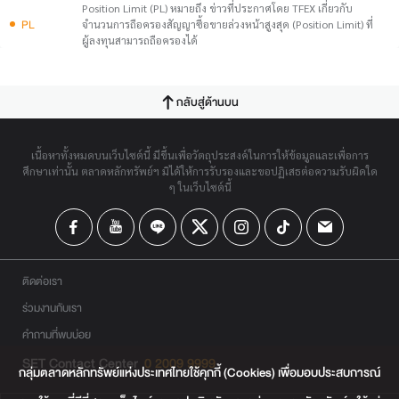
Position Limit (PL) หมายถึง ข่าวที่ประกาศโดย TFEX เกี่ยวกับ
PL
จำนวนการถือครองสัญญาซื้อขายล่วงหน้าสูงสุด (Position Limit) ที่
ผู้ลงทุนสามารถถือครองได้
กลับสู่ด้านบน
เนื้อหาทั้งหมดบนเว็บไซต์นี้ มีขึ้นเพื่อวัตถุประสงค์ในการให้ข้อมูลและเพื่อการ
ศึกษาเท่านั้น ตลาดหลักทรัพย์ฯ มิได้ให้การรับรองและขอปฏิเสธต่อความรับผิดใด
ๆ ในเว็บไซต์นี้
ติดต่อเรา
ร่วมงานกับเรา
คำถามที่พบบ่อย
SET Contact Center
0 2009 9999
กลุ่มตลาดหลักทรัพย์แห่งประเทศไทยใช้คุกกี้ (Cookies) เพื่อมอบประสบการณ์