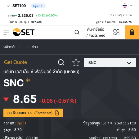
SET100
Open1
2,326.03
+13.82
(+0.60%)
ล่าสุด
06 ส.ค. 2569 11:21:58
927,483
25,755.78
ปริมาณ ('000 หุ้น)
มูลค่า (ล้านบาท)
ค้นหาชื่อย่อ
/ Factsheet
หน้าหลัก
...
ข่าว
SNC
บริษัท เอส เอ็น ซี ฟอร์เมอร์ จำกัด (มหาชน)
SNC
หุ้น
8.65
-0.05
(-0.57%)
สรุปข้อสนเทศ บจ. (Factsheet)
สถานะ :
Open1
ข้อมูลล่าสุด :
06 ส.ค. 2569 11:21:58
8.70
8.60
สูงสุด
ต่ำสุด
38,100
329.63
ปริมาณ (หุ้น)
มูลค่า ('000 บาท)