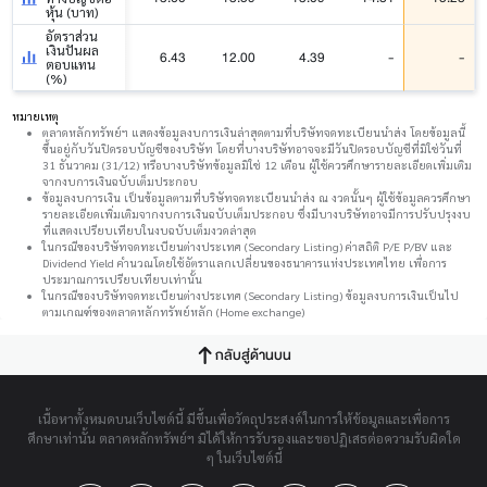
หุ้น (บาท)
อัตราส่วน
เงินปันผล
6.43
12.00
4.39
-
-
ตอบแทน
(%)
หมายเหตุ
ตลาดหลักทรัพย์ฯ แสดงข้อมูลงบการเงินล่าสุดตามที่บริษัทจดทะเบียนนำส่ง โดยข้อมูลนี้
ขึ้นอยู่กับวันปิดรอบบัญชีของบริษัท โดยที่บางบริษัทอาจจะมีวันปิดรอบบัญชีที่มิใช่วันที่
31 ธันวาคม (31/12) หรือบางบริษัทข้อมูลมิใช่ 12 เดือน ผู้ใช้ควรศึกษารายละเอียดเพิ่มเติม
จากงบการเงินฉบับเต็มประกอบ
ข้อมูลงบการเงิน เป็นข้อมูลตามที่บริษัทจดทะเบียนนำส่ง ณ งวดนั้นๆ ผู้ใช้ข้อมูลควรศึกษา
รายละเอียดเพิ่มเติมจากงบการเงินฉบับเต็มประกอบ ซึ่งมีบางบริษัทอาจมีการปรับปรุงงบ
ที่แสดงเปรียบเทียบในงบฉบับเต็มงวดล่าสุด
ในกรณีของบริษัทจดทะเบียนต่างประเทศ (Secondary Listing) ค่าสถิติ P/E P/BV และ
Dividend Yield คำนวณโดยใช้อัตราแลกเปลี่ยนของธนาคารแห่งประเทศไทย เพื่อการ
ประมาณการเปรียบเทียบเท่านั้น
ในกรณีของบริษัทจดทะเบียนต่างประเทศ (Secondary Listing) ข้อมูลงบการเงินเป็นไป
ตามเกณฑ์ของตลาดหลักทรัพย์หลัก (Home exchange)
กลับสู่ด้านบน
เนื้อหาทั้งหมดบนเว็บไซต์นี้ มีขึ้นเพื่อวัตถุประสงค์ในการให้ข้อมูลและเพื่อการ
ศึกษาเท่านั้น ตลาดหลักทรัพย์ฯ มิได้ให้การรับรองและขอปฏิเสธต่อความรับผิดใด
ๆ ในเว็บไซต์นี้