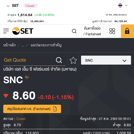
SET
Closed
1,614.64
+4.86
(+0.30%)
ล่าสุด
07 ส.ค. 2569 00:59:01
10,493,641
84,135.44
ปริมาณ ('000 หุ้น)
มูลค่า (ล้านบาท)
ค้นหาชื่อย่อ
/ Factsheet
หน้าหลัก
...
ผลประกอบการสำคัญ
SNC
บริษัท เอส เอ็น ซี ฟอร์เมอร์ จำกัด (มหาชน)
SNC
หุ้น
8.60
-0.10
(-1.15%)
สรุปข้อสนเทศ บจ. (Factsheet)
สถานะ :
Closed
ข้อมูลล่าสุด :
07 ส.ค. 2569 00:59:01
8.70
8.60
สูงสุด
ต่ำสุด
116,903
1,008.59
ปริมาณ (หุ้น)
มูลค่า ('000 บาท)