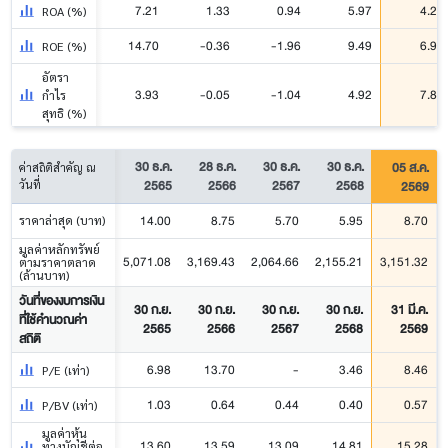
7.21
1.33
0.94
5.97
4.23
ROA (%)
14.70
-0.36
-1.96
9.49
6.97
ROE (%)
อัตรา
3.93
-0.05
-1.04
4.92
7.89
กำไร
สุทธิ (%)
30 ธ.ค.
28 ธ.ค.
30 ธ.ค.
30 ธ.ค.
05 ส.ค.
ค่าสถิติสำคัญ ณ
2565
2566
2567
2568
2569
วันที่
14.00
8.75
5.70
5.95
8.70
ราคาล่าสุด (บาท)
มูลค่าหลักทรัพย์
5,071.08
3,169.43
2,064.66
2,155.21
3,151.32
ตามราคาตลาด
(ล้านบาท)
วันที่ของงบการเงิน
30 ก.ย.
30 ก.ย.
30 ก.ย.
30 ก.ย.
31 มี.ค.
ที่ใช้คำนวณค่า
2565
2566
2567
2568
2569
สถิติ
6.98
13.70
-
3.46
8.46
P/E (เท่า)
1.03
0.64
0.44
0.40
0.57
P/BV (เท่า)
มูลค่าหุ้น
13.60
13.59
13.09
14.81
15.28
ทางบัญชีต่อ