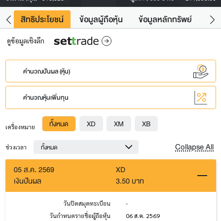
าว
สิทธิประโยชน์
ข้อมูลผู้ถือหุ้น
ข้อมูลหลักทรัพย์
Fac
ดูข้อมูลเชิงลึก
คำนวณปันผล (หุ้น)
คำนวณหุ้นเพิ่มทุน
ทั้งหมด
XD
XM
XB
เครื่องหมาย
Collapse All
ทั้งหมด
ช่วงเวลา
05 ส.ค. 2569
XD
เงินปันผล
3.50 บาท
วันปิดสมุดทะเบียน
-
วันกำหนดรายชื่อผู้ถือหุ้น
06 ส.ค. 2569