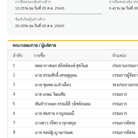
การถือครองหุ้นต่างด้าว
การถือครองหุ้น N
10.25% (ณ วันที่ 05 ส.ค. 2569)
9.41% (ณ วันที่ 0
ข้อจำกัดหุ้นต่างด้าว
25.00% (ณ วันที่ 05 ส.ค. 2569)
คณะกรรมการ / ผู้บริหาร
ลำดับ
รายชื่อ
ตำแหน่ง
1
พลอากาศเอก สถิตย์พงษ์ สุขวิมล
ประธานกรรมก
2
นาย ธรรมศักดิ์ เศรษฐอุดม
กรรมการผู้จัดก
3
นาย ชุมพล ณ ลำเลียง
รองประธานกรรม
4
นาย เกษม วัฒนชัย
กรรมการ
5
พันตำรวจเอก ธรรมนิธิ วนิชย์ถนอม
กรรมการ
6
นาย สมชาย กาญจนมณี
กรรมการ
7
นางสาว จรีพร จารุกรสกุล
กรรมการอิสระ
8
นาย ชลณัฐ ญาณารณพ
กรรมการอิสระ