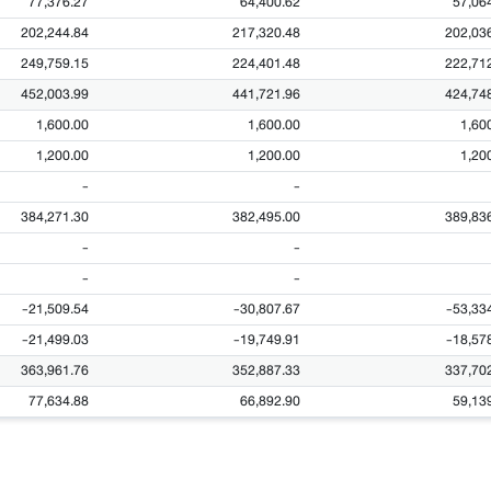
77,376.27
64,400.62
57,06
202,244.84
217,320.48
202,03
249,759.15
224,401.48
222,71
452,003.99
441,721.96
424,74
1,600.00
1,600.00
1,60
1,200.00
1,200.00
1,20
-
-
384,271.30
382,495.00
389,83
-
-
-
-
-21,509.54
-30,807.67
-53,33
-21,499.03
-19,749.91
-18,57
363,961.76
352,887.33
337,70
77,634.88
66,892.90
59,13