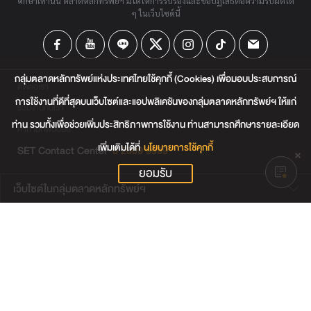
ศึกษาเท่านั้น ตลาดหลักทรัพย์ฯ มิได้ให้การรับรองและขอปฏิเสธต่อความรับผิดใด
ๆ ในเว็บไซต์นี้
กลุ่มตลาดหลักทรัพย์แห่งประเทศไทยใช้คุกกี้ (Cookies) เพื่อมอบประสบการณ์
ติดต่อเรา
การใช้งานที่ดีที่สุดบนเว็บไซต์และแอปพลิเคชันของกลุ่มตลาดหลักทรัพย์ฯ ให้แก่
ร่วมงานกับเรา
ท่าน รวมทั้งเพื่อช่วยเพิ่มประสิทธิภาพการใช้งาน ท่านสามารถศึกษารายละเอียด
คำถามที่พบบ่อย
เพิ่มเติมได้ที่
นโยบายการใช้คุกกี้
SET Contact Center
0 2009 9999
ยอมรับ
เว็บไซต์ในกลุ่มตลาดหลักทรัพย์ฯ
เว็บไซต์น่าสนใจ
แผนผังเว็บไซต์
ข้อตกลงและเงื่อนไขการใช้งานเว็บไซต์
การคุ้มครองข้อมูลส่วนบุคคล