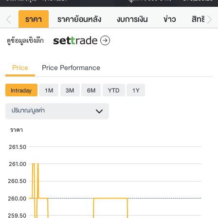
ราคา
ราคาย้อนหลัง
งบการเงิน
ข่าว
สิทธิประ
ดูข้อมูลเชิงลึก
Price
Price Performance
Intraday
1M
3M
6M
YTD
1Y
ปริมาณ/มูลค่า