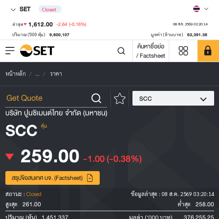
SET
Closed
1,612.00
-2.64
(-0.16%)
ล่าสุด
08 ส.ค. 2569 03:20:14
9,800,107
63,391.38
ปริมาณ ('000 หุ้น)
มูลค่า (ล้านบาท)
ค้นหาชื่อย่อ
/ Factsheet
หน้าหลัก
...
ราคา
SCC
บริษัท ปูนซิเมนต์ไทย จำกัด (มหาชน)
SCC
หุ้น
259.00
-1.00
(-0.38%)
สรุปข้อสนเทศ บจ. (Factsheet)
สถานะ :
Closed
ข้อมูลล่าสุด :
08 ส.ค. 2569 03:20:14
261.00
258.00
สูงสุด
ต่ำสุด
1,451,337
376,255.25
ปริมาณ (หุ้น)
มูลค่า ('000 บาท)