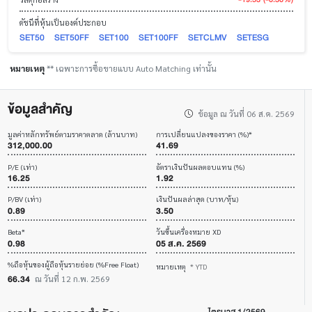
ดัชนีที่หุ้นเป็นองค์ประกอบ
SET50
SET50FF
SET100
SET100FF
SETCLMV
SETESG
หมายเหตุ
** เฉพาะการซื้อขายแบบ Auto Matching เท่านั้น
ข้อมูลสำคัญ
ข้อมูล ณ วันที่ 06 ส.ค. 2569
มูลค่าหลักทรัพย์ตามราคาตลาด (ล้านบาท)
การเปลี่ยนแปลงของราคา (%)*
312,000.00
41.69
P/E (เท่า)
อัตราเงินปันผลตอบแทน (%)
16.25
1.92
P/BV (เท่า)
เงินปันผลล่าสุด (บาท/หุ้น)
0.89
3.50
Beta*
วันขึ้นเครื่องหมาย XD
0.98
05 ส.ค. 2569
%ถือหุ้นของผู้ถือหุ้นรายย่อย (%Free Float)
หมายเหตุ
* YTD
66.34
ณ วันที่ 12 ก.พ. 2569
ไตรมาส 1/2569