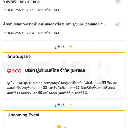
จ่ายเงินปันผลระหว่างกาล
22 ก.ค. 2569
17:15
แหล่งข่าว
SCC
คำอธิบายและวิเคราะห์ของฝ่ายจัดการไตรมาสที่ 2/2569 (ก่อนสอบทาน)
22 ก.ค. 2569
17:14
แหล่งข่าว
SCC
ดูเพิ่มเติม
ลักษณะธุรกิจ
บริษัท ปูนซิเมนต์ไทย จำกัด (มหาชน)
ธุรกิจการลงทุน (Holding company) ในกลุ่มธุรกิจหลัก ได้แก่ 1. เอสซีจี ซีเมนต์
แอนด์กรีนโซลูชันส์2. เอสซีจี สมาร์ทลีฟวิง 3. เอสซีจี ดิสทริบิวชั่นแอนด์รีเทล4.
เอสซีจี เดคคอร์5. เอสซีจี เคมิคอลส์ (เอสซีจีซี)6. เอสซีจีพี
ดูเพิ่มเติม
Upcoming Event