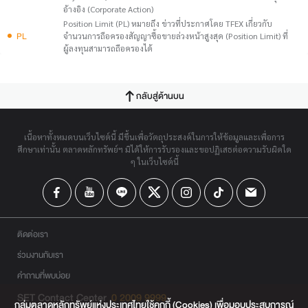
อ้างอิง (Corporate Action)
Position Limit (PL) หมายถึง ข่าวที่ประกาศโดย TFEX เกี่ยวกับ
PL
จำนวนการถือครองสัญญาซื้อขายล่วงหน้าสูงสุด (Position Limit) ที่
ผู้ลงทุนสามารถถือครองได้
กลับสู่ด้านบน
เนื้อหาทั้งหมดบนเว็บไซต์นี้ มีขึ้นเพื่อวัตถุประสงค์ในการให้ข้อมูลและเพื่อการ
ศึกษาเท่านั้น ตลาดหลักทรัพย์ฯ มิได้ให้การรับรองและขอปฏิเสธต่อความรับผิดใด
ๆ ในเว็บไซต์นี้
ติดต่อเรา
ร่วมงานกับเรา
คำถามที่พบบ่อย
SET Contact Center
0 2009 9999
กลุ่มตลาดหลักทรัพย์แห่งประเทศไทยใช้คุกกี้ (Cookies) เพื่อมอบประสบการณ์