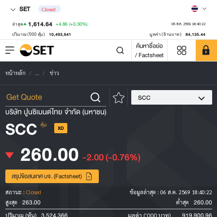
SET
Closed
1,614.64
+4.86
(+0.30%)
ล่าสุด
06 ส.ค. 2569 18:40:22
10,493,641
84,135.44
ปริมาณ ('000 หุ้น)
มูลค่า (ล้านบาท)
ค้นหาชื่อย่อ
/ Factsheet
หน้าหลัก
...
ข่าว
SCC
บริษัท ปูนซิเมนต์ไทย จำกัด (มหาชน)
SCC
หุ้น
XD
260.00
-2.00
(-0.76%)
สรุปข้อสนเทศ บจ. (Factsheet)
สถานะ :
Closed
ข้อมูลล่าสุด :
06 ส.ค. 2569 18:40:22
263.00
260.00
สูงสุด
ต่ำสุด
3,524,366
919,900.96
ปริมาณ (หุ้น)
มูลค่า ('000 บาท)