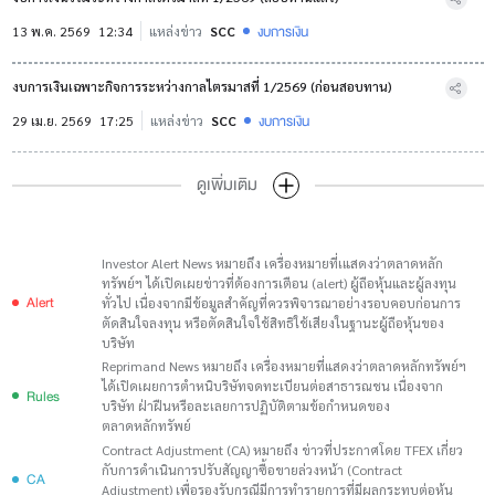
งบการเงิน
13 พ.ค. 2569
12:34
แหล่งข่าว
SCC
งบการเงินเฉพาะกิจการระหว่างกาลไตรมาสที่ 1/2569 (ก่อนสอบทาน)
งบการเงิน
29 เม.ย. 2569
17:25
แหล่งข่าว
SCC
ดูเพิ่มเติม
Investor Alert News หมายถึง เครื่องหมายที่เแสดงว่าตลาดหลัก
ทรัพย์ฯ ได้เปิดเผยข่าวที่ต้องการเตือน (alert) ผู้ถือหุ้นและผู้ลงทุน
Alert
ทั่วไป เนื่องจากมีข้อมูลสำคัญที่ควรพิจารณาอย่างรอบคอบก่อนการ
ตัดสินใจลงทุน หรือตัดสินใจใช้สิทธิใช้เสียงในฐานะผู้ถือหุ้นของ
บริษัท
Reprimand News หมายถึง เครื่องหมายที่แสดงว่าตลาดหลักทรัพย์ฯ
ได้เปิดเผยการตำหนิบริษัทจดทะเบียนต่อสาธารณชน เนื่องจาก
Rules
บริษัท ฝ่าฝืนหรือละเลยการปฏิบัติตามข้อกำหนดของ
ตลาดหลักทรัพย์
Contract Adjustment (CA) หมายถึง ข่าวที่ประกาศโดย TFEX เกี่ยว
กับการดำเนินการปรับสัญญาซื้อขายล่วงหน้า (Contract
CA
Adjustment) เพื่อรองรับกรณีมีการทำรายการที่มีผลกระทบต่อหุ้น