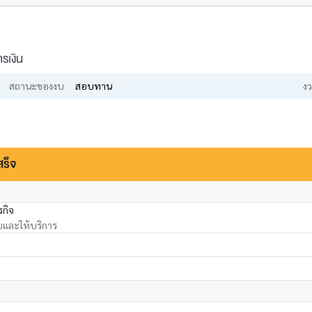
รเงิน
สถานะของงบ
สอบทาน
งว
สร็จ
รกิจ
ยและให้บริการ