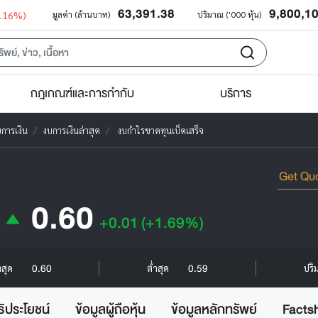
63,391.38
9,800,1
0.16%)
มูลค่า (ล้านบาท)
ปริมาณ ('000 หุ้น)
กฎเกณฑ์และการกำกับ
บริการ
การเงิน
งบการเงินล่าสุด
งบกำไรขาดทุนเบ็ดเสร็จ
0.60
+0.01
(+1.69%)
0.60
0.59
งสุด
ต่ำสุด
ปริ
ธิประโยชน์
ข้อมูลผู้ถือหุ้น
ข้อมูลหลักทรัพย์
Facts