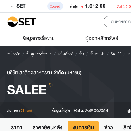
SET
1,612.00
-2.64
(-
Closed
ล่าสุด
ข้อมูลการซื้อขาย
ผู้ออกหลักทรัพย์
หน้าหลัก
ข้อมูลการซื้อขาย
ผลิตภัณฑ์
หุ้น
หุ้นรายตัว
SALEE
งบ
บริษัท สาลี่อุตสาหกรรม จำกัด (มหาชน)
SALEE
หุ้น
สู
สถานะ :
Closed
ข้อมูลล่าสุด :
08 ส.ค. 2569 03:20:14
ราคา
ราคาย้อนหลัง
งบการเงิน
ข่าว
สิท