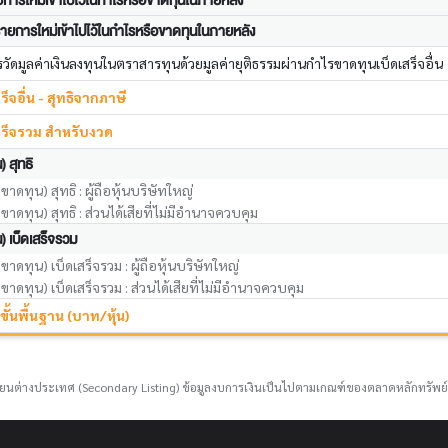
การใหม่เข้าไปไว้ในกำไรหรือขาดทุนในภายหลัง
รายการใหม่เข้าไปไว้ในกำไรหรือขาดทุนในภายหลัง
ัดมูลค่าเงินลงทุนในตราสารทุนด้วยมูลค่ายุติธรรมผ่านกำไรขาดทุนเบ็ดเสร็จอื่น
็จอื่น - สุทธิจากภาษี
สร็จรวม สำหรับงวด
 สุทธิ
าดทุน) สุทธิ : ผู้ถือหุ้นบริษัทใหญ่
าดทุน) สุทธิ : ส่วนได้เสียที่ไม่มีอำนาจควบคุม
) เบ็ดเสร็จรวม
าดทุน) เบ็ดเสร็จรวม : ผู้ถือหุ้นบริษัทใหญ่
าดทุน) เบ็ดเสร็จรวม : ส่วนได้เสียที่ไม่มีอำนาจควบคุม
ขั้นพื้นฐาน (บาท/หุ้น)
ยนต่างประเทศ (Secondary Listing) ข้อมูลงบการเงินเป็นไปตามเกณฑ์ของตลาดหลักทรัพย