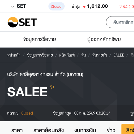
SET
1,612.00
-2.64
(-
Closed
ล่าสุด
ข้อมูลการซื้อขาย
ผู้ออกหลักทรัพย์
หน้าหลัก
ข้อมูลการซื้อขาย
ผลิตภัณฑ์
หุ้น
หุ้นรายตัว
SALEE
สิ
บริษัท สาลี่อุตสาหกรรม จำกัด (มหาชน)
SALEE
หุ้น
สู
สถานะ :
Closed
ข้อมูลล่าสุด :
08 ส.ค. 2569 03:20:14
ราคา
ราคาย้อนหลัง
งบการเงิน
ข่าว
สิท