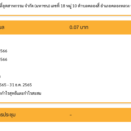
าลี่อุตสาหกรรม จำกัด (มหาชน) เลขที่ 18 หมู่ 10 ตำบลคลองสี่ อำเภอคลองหลวง
นผล
0.07 บาท
2566
2566
ล
ท
565 - 31 ธ.ค. 2565
กกำไรสุทธิและกำไรสะสม
รประชุม
-