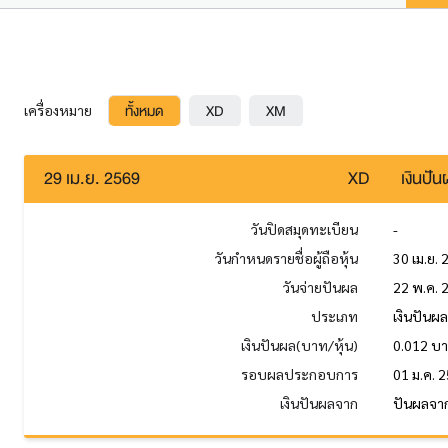
ทั้งหมด
XD
XM
เครื่องหมาย
29 เม.ย. 2569
XD
เงินปั
วันปิดสมุดทะเบียน
-
วันกำหนดรายชื่อผู้ถือหุ้น
30 เม.ย.
วันจ่ายปันผล
22 พ.ค. 
ประเภท
เงินปันผ
เงินปันผล(บาท/หุ้น)
0.012 บ
รอบผลประกอบการ
01 ม.ค. 2
เงินปันผลจาก
ปันผลจา