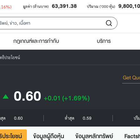
63,391.38
9,800,1
0.16%)
มูลค่า (ล้านบาท)
ปริมาณ ('000 หุ้น)
กฎเกณฑ์และการกำกับ
บริการ
ทธิประโยชน์
0.60
+0.01
(+1.69%)
0.60
0.59
งสุด
ต่ำสุด
ปริ
ธิประโยชน์
ข้อมูลผู้ถือหุ้น
ข้อมูลหลักทรัพย์
Facts