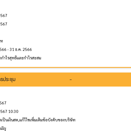
2567
2567
ล
าท
566 - 31 ธ.ค. 2566
กกำไรสุทธิและกำไรสะสม
รประชุม
-
2567
 2567 10:30
เป็นเงินสด,แก้ไไขเพิ่มเติมข้อบังคับของบริษัท
ามัญ