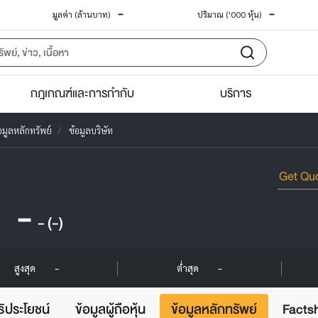
-
-
มูลค่า (ล้านบาท)
ปริมาณ ('000 หุ้น)
กฎเกณฑ์และการกำกับ
บริการ
อมูลหลักทรัพย์
ข้อมูลบริษัท
-
-
(-)
-
-
สูงสุด
ต่ำสุด
ธิประโยชน์
ข้อมูลผู้ถือหุ้น
ข้อมูลหลักทรัพย์
Facts