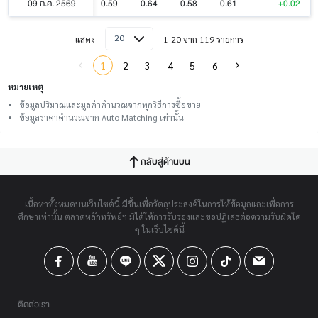
09 ก.ค. 2569
0.59
0.64
0.58
0.61
+0.02
20
แสดง
1-20 จาก 119 รายการ
1
2
3
4
5
6
หมายเหตุ
ข้อมูลปริมาณและมูลค่าคำนวณจากทุกวิธีการซื้อขาย
ข้อมูลราคาคำนวณจาก Auto Matching เท่านั้น
กลับสู่ด้านบน
เนื้อหาทั้งหมดบนเว็บไซต์นี้ มีขึ้นเพื่อวัตถุประสงค์ในการให้ข้อมูลและเพื่อการ
ศึกษาเท่านั้น ตลาดหลักทรัพย์ฯ มิได้ให้การรับรองและขอปฏิเสธต่อความรับผิดใด
ๆ ในเว็บไซต์นี้
ติดต่อเรา