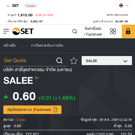
SET
Closed
1,612.00
-2.64
(-0.16%)
ล่าสุด
08 ส.ค. 2569 02:42:59
9,800,107
63,391.38
ปริมาณ ('000 หุ้น)
มูลค่า (ล้านบาท)
ค้นหาชื่อย่อ
/ Factsheet
หน้าหลัก
...
การวิเคราะห์งบการเงิน
SALEE
บริษัท สาลี่อุตสาหกรรม จำกัด (มหาชน)
SALEE
หุ้น
0.60
+0.01
(+1.69%)
สรุปข้อสนเทศ บจ. (Factsheet)
สถานะ :
Closed
ข้อมูลล่าสุด :
08 ส.ค. 2569 02:42:59
0.60
0.59
สูงสุด
ต่ำสุด
222,921
131.53
ปริมาณ (หุ้น)
มูลค่า ('000 บาท)