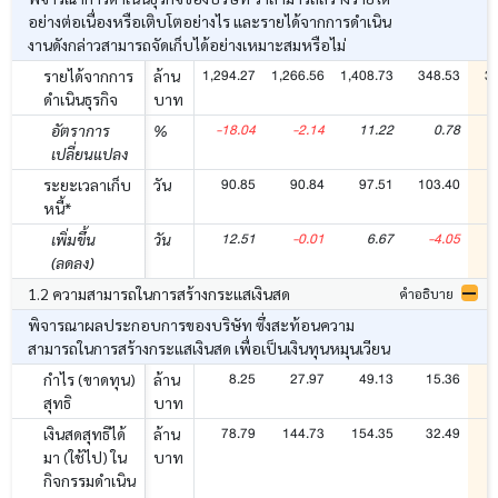
อย่างต่อเนื่องหรือเติบโตอย่างไร และรายได้จากการดำเนิน
งานดังกล่าวสามารถจัดเก็บได้อย่างเหมาะสมหรือไม่
1,294.27
1,266.56
1,408.73
348.53
3
รายได้จากการ
ล้าน
ดำเนินธุรกิจ
บาท
-18.04
-2.14
11.22
0.78
อัตราการ
%
เปลี่ยนแปลง
90.85
90.84
97.51
103.40
ระยะเวลาเก็บ
วัน
หนี้*
12.51
-0.01
6.67
-4.05
เพิ่มขึ้น
วัน
(ลดลง)
1.2 ความสามารถในการสร้างกระแสเงินสด
คำอธิบาย
พิจารณาผลประกอบการของบริษัท ซึ่งสะท้อนความ
สามารถในการสร้างกระแสเงินสด เพื่อเป็นเงินทุนหมุนเวียน
8.25
27.97
49.13
15.36
กำไร (ขาดทุน)
ล้าน
สุทธิ
บาท
78.79
144.73
154.35
32.49
เงินสดสุทธิได้
ล้าน
มา (ใช้ไป) ใน
บาท
กิจกรรมดำเนิน