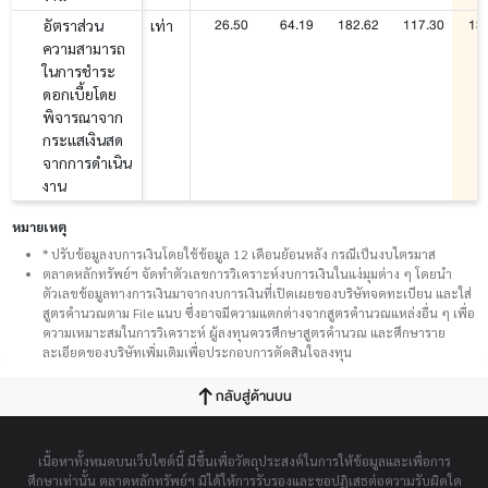
26.50
64.19
182.62
117.30
13
อัตราส่วน
เท่า
ความสามารถ
ในการชำระ
ดอกเบี้ยโดย
พิจารณาจาก
กระแสเงินสด
จากการดำเนิน
งาน
หมายเหตุ
* ปรับข้อมูลงบการเงินโดยใช้ข้อมูล 12 เดือนย้อนหลัง กรณีเป็นงบไตรมาส
ตลาดหลักทรัพย์ฯ จัดทำตัวเลขการวิเคราะห์งบการเงินในแง่มุมต่าง ๆ โดยนำ
ตัวเลขข้อมูลทางการเงินมาจากงบการเงินที่เปิดเผยของบริษัทจดทะเบียน และใส่
สูตรคำนวณตาม File แนบ ซึ่งอาจมีความแตกต่างจากสูตรคำนวณแหล่งอื่น ๆ เพื่อ
ความเหมาะสมในการวิเคราะห์ ผู้ลงทุนควรศึกษาสูตรคำนวณ และศึกษาราย
ละเอียดของบริษัทเพิ่มเติมเพื่อประกอบการตัดสินใจลงทุน
กลับสู่ด้านบน
เนื้อหาทั้งหมดบนเว็บไซต์นี้ มีขึ้นเพื่อวัตถุประสงค์ในการให้ข้อมูลและเพื่อการ
ศึกษาเท่านั้น ตลาดหลักทรัพย์ฯ มิได้ให้การรับรองและขอปฏิเสธต่อความรับผิดใด