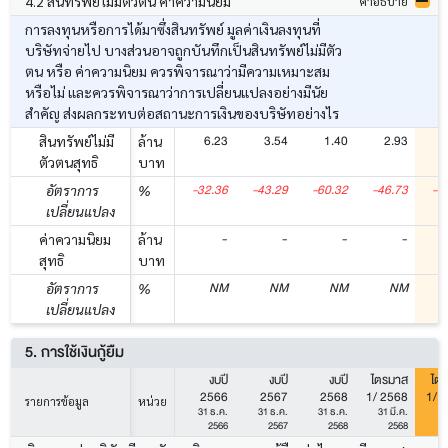
4.2 สินทรัพย์ไม่มีตัวตน ค่าความนิยม
คำอธิบาย
การลงทุนหรือการได้มาซึ่งสินทรัพย์ มูลค่าเงินลงทุนที่
บริษัทจ่ายไป บางส่วนอาจถูกบันทึกเป็นสินทรัพย์ไม่มีตัว
ตน หรือ ค่าความนิยม ควรพิจารณาว่ามีความเหมาะสม
หรือไม่ และควรพิจารณาว่าการเปลี่ยนแปลงอย่างมีนัย
สำคัญ ส่งผลกระทบต่อสถานะการเงินของบริษัทอย่างไร
6.23
3.54
1.40
2.93
สินทรัพย์ไม่มี
ล้าน
ตัวตนสุทธิ
บาท
-32.36
-43.29
-60.32
-46.73
-6
อัตราการ
%
เปลี่ยนแปลง
-
-
-
-
ค่าความนิยม
ล้าน
สุทธิ
บาท
NM
NM
NM
NM
อัตราการ
%
เปลี่ยนแปลง
5. การใช้เงินกู้ยืม
งบปี
งบปี
งบปี
ไตรมาส
ไต
2566
2567
2568
1/ 2568
1/ 
รายการข้อมูล
หน่วย
31 ธ.ค.
31 ธ.ค.
31 ธ.ค.
31 มี.ค.
31
2566
2567
2568
2568