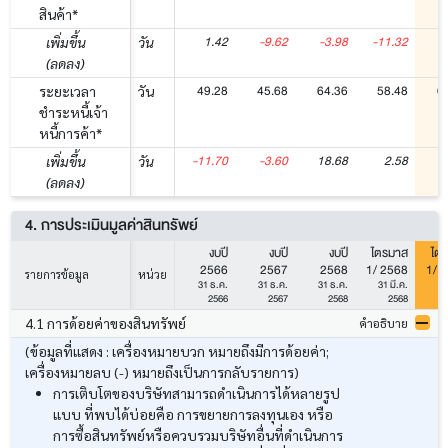
สินค้า*
1.42
-9.62
-3.98
-11.32
-
เพิ่มขึ้น
วัน
(ลดลง)
49.28
45.68
64.36
58.48
6
ระยะเวลา
วัน
ชำระหนี้เจ้า
หนี้การค้า*
-11.70
-3.60
18.68
2.58
เพิ่มขึ้น
วัน
(ลดลง)
4. การประเมินมูลค่าสินทรัพย์
งบปี
งบปี
งบปี
ไตรมาส
ไต
2566
2567
2568
1/ 2568
1/ 
รายการข้อมูล
หน่วย
31 ธ.ค.
31 ธ.ค.
31 ธ.ค.
31 มี.ค.
31
2566
2567
2568
2568
4.1 การด้อยค่าของสินทรัพย์
คำอธิบาย
(ข้อมูลที่แสดง : เครื่องหมายบวก หมายถึงมีการด้อยค่า;
เครื่องหมายลบ (-) หมายถึงเป็นการกลับรายการ)
การเติบโตของบริษัทสามารถดำเนินการได้หลายรูป
แบบ ที่พบได้บ่อยคือ การขยายการลงทุนเอง หรือ
การซื้อสินทรัพย์หรือควบรวมบริษัทอื่นที่ดำเนินการ