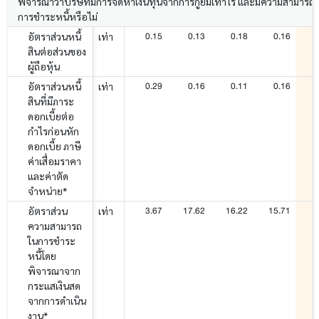
พิจารณาว่าบริษัทมีการจัดหาเงินทุนจากการกู้ยืมเท่าไร และมีความสามารถ
การชำระหนี้หรือไม่
0.15
0.13
0.18
0.16
อัตราส่วนหนี้
เท่า
สินต่อส่วนของ
ผู้ถือหุ้น
0.29
0.16
0.11
0.16
อัตราส่วนหนี้
เท่า
สินที่มีภาระ
ดอกเบี้ยต่อ
กำไรก่อนหัก
ดอกเบี้ย ภาษี
ค่าเสื่อมราคา
และค่าตัด
จำหน่าย*
3.67
17.62
16.22
15.71
1
อัตราส่วน
เท่า
ความสามารถ
ในการชำระ
หนี้โดย
พิจารณาจาก
กระแสเงินสด
จากการดำเนิน
งาน*