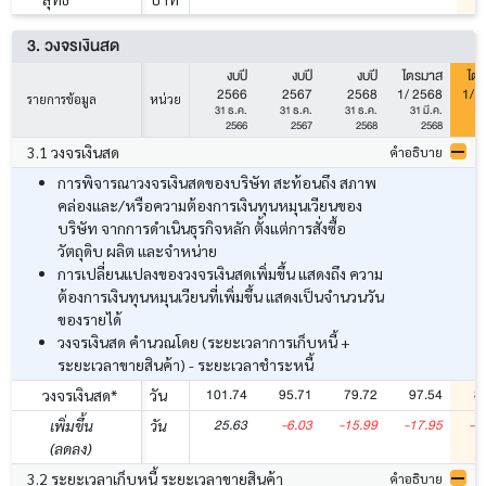
3. วงจรเงินสด
งบปี
งบปี
งบปี
ไตรมาส
ไต
2566
2567
2568
1/ 2568
1/ 
รายการข้อมูล
หน่วย
31 ธ.ค.
31 ธ.ค.
31 ธ.ค.
31 มี.ค.
31
2566
2567
2568
2568
3.1 วงจรเงินสด
คำอธิบาย
การพิจารณาวงจรเงินสดของบริษัท สะท้อนถึง สภาพ
คล่องและ/หรือความต้องการเงินทุนหมุนเวียนของ
บริษัท จากการดำเนินธุรกิจหลัก ตั้งแต่การสั่งซื้อ
วัตถุดิบ ผลิต และจำหน่าย
การเปลี่ยนแปลงของวงจรเงินสดเพิ่มขึ้น แสดงถึง ความ
ต้องการเงินทุนหมุนเวียนที่เพิ่มขึ้น แสดงเป็นจำนวนวัน
ของรายได้
วงจรเงินสด คำนวณโดย (ระยะเวลาการเก็บหนี้ +
ระยะเวลาขายสินค้า) - ระยะเวลาชำระหนี้
101.74
95.71
79.72
97.54
8
วงจรเงินสด*
วัน
25.63
-6.03
-15.99
-17.95
-1
เพิ่มขึ้น
วัน
(ลดลง)
3.2 ระยะเวลาเก็บหนี้ ระยะเวลาขายสินค้า
คำอธิบาย