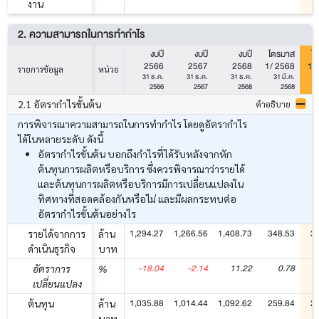
งาน
2. ความสามารถในการทำกำไร
งบปี
งบปี
งบปี
ไตรมาส
ไ
2566
2567
2568
1/ 2568
1/
รายการข้อมูล
หน่วย
31 ธ.ค.
31 ธ.ค.
31 ธ.ค.
31 มี.ค.
3
2566
2567
2568
2568
2.1 อัตรากำไรขั้นต้น
คำอธิบาย
การพิจารณาความสามารถในการทำกำไร โดยดูอัตรากำไร
ได้ในหลายระดับ ดังนี้
อัตรากำไรขั้นต้น บอกถึงกำไรที่ได้รับหลังจากหัก
ต้นทุนการผลิตหรือบริการ ซึ่งควรพิจารณาว่ารายได้
และต้นทุนการผลิตหรือบริการมีการเปลี่ยนแปลงใน
ทิศทางที่สอดคล้องกันหรือไม่ และมีผลกระทบต่อ
อัตรากำไรขั้นต้นอย่างไร
1,294.27
1,266.56
1,408.73
348.53
3
รายได้จากการ
ล้าน
ดำเนินธุรกิจ
บาท
-18.04
-2.14
11.22
0.78
อัตราการ
%
เปลี่ยนแปลง
1,035.88
1,014.44
1,092.62
259.84
2
ต้นทุน
ล้าน
บาท