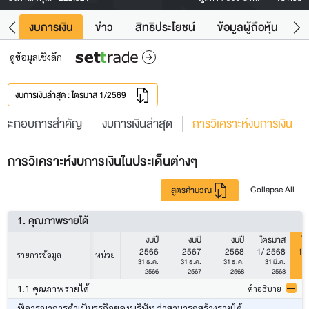
ัง
งบการเงิน
ข่าว
สิทธิประโยชน์
ข้อมูลผู้ถือหุ้น
ข
ดูข้อมูลเชิงลึก
งบการเงินล่าสุด : ไตรมาส 1/2569
ประกอบการสำคัญ
งบการเงินล่าสุด
การวิเคราะห์งบการเงิน
การวิเคราะห์งบการเงินในประเด็นต่างๆ
Collapse All
สูตรคำนวณ
1. คุณภาพรายได้
งบปี
งบปี
งบปี
ไตรมาส
ไ
2566
2567
2568
1/ 2568
1/
รายการข้อมูล
หน่วย
31 ธ.ค.
31 ธ.ค.
31 ธ.ค.
31 มี.ค.
3
2566
2567
2568
2568
1.1 คุณภาพรายได้
คำอธิบาย
พิจารณาการดำเนินธุรกิจของบริษัท ว่าสามารถสร้างรายได้