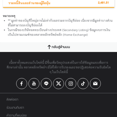
2,481.51
รวมหนี้สินและส่วนของผู้ถือหุ้น
หมายเหตุ
** มูลค่าของบัญชีใหญ่อาจไม่เท่ากับผลรวมจากบัญชีย่อย เนื่องจากมีมูลค่าบางส่วน
ที่ไม่สามารถลงบัญชีย่อยได้
ในกรณีของบริษัทจดทะเบียนต่างประเทศ (Secondary Listing) ข้อมูลงบการเงิน
เป็นไปตามเกณฑ์ของตลาดหลักทรัพย์หลัก (Home Exchange)
กลับสู่ด้านบน
เนื้อหาทั้งหมดบนเว็บไซต์นี้ มีขึ้นเพื่อวัตถุประสงค์ในการให้ข้อมูลและเพื่อการ
ศึกษาเท่านั้น ตลาดหลักทรัพย์ฯ มิได้ให้การรับรองและขอปฏิเสธต่อความรับผิดใด
ๆ ในเว็บไซต์นี้
ติดต่อเรา
ร่วมงานกับเรา
คำถามที่พบบ่อย