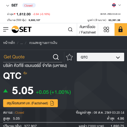
SET
Closed
1,612.00
-2.64
(-0.16%)
ล่าสุด
08 ส.ค. 2569 03:20:14
9,800,107
63,391.38
ปริมาณ ('000 หุ้น)
มูลค่า (ล้านบาท)
ค้นหาชื่อย่อ
/ Factsheet
หน้าหลัก
...
งบแสดงฐานะการเงิน
QTC
บริษัท คิวทีซี เอนเนอร์ยี่ จำกัด (มหาชน)
QTC
หุ้น
5.05
+0.05
(+1.00%)
สรุปข้อสนเทศ บจ. (Factsheet)
สถานะ :
Closed
ข้อมูลล่าสุด :
08 ส.ค. 2569 03:20:14
5.05
4.96
สูงสุด
ต่ำสุด
377,907
1,890.75
ปริมาณ (หุ้น)
มูลค่า ('000 บาท)