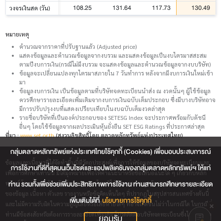
108.25
131.64
117.73
130.49
วงจรเงินสด (วัน)
หมายเหตุ
คำนวณจากราคาที่ปรับฐานแล้ว (Adjusted price)
แสดงข้อมูลและคำนวณข้อมูลจากงบรวม และแสดงข้อมูลเป็นงบไตรมาสสะสม
ตามปีงบการเงิน(กรณีไม่มีงบรวม จะแสดงข้อมูลและคำนวณข้อมูลจากงบบริษัท)
ข้อมูลจะเปลี่ยนแปลงทุกไตรมาสภายใน 7 วันทำการ หลังจากมีงบการเงินใหม่เข้า
มา
ข้อมูลงบการเงิน เป็นข้อมูลตามที่บริษัทจดทะเบียนนำส่ง ณ งวดนั้นๆ ผู้ใช้ข้อมูล
ควรศึกษารายละเอียดเพิ่มเติมจากงบการเงินฉบับเต็มประกอบ ซึ่งมีบางบริษัทอาจ
มีการปรับปรุงงบที่แสดงเปรียบเทียบในงบฉบับเต็มงวดล่าสุด
รายชื่อบริษัทที่เป็นองค์ประกอบของ SETESG Index จะประกาศพร้อมกับดัชนี
อื่นๆ โดยใช้ข้อมูลจากผลประเมินหุ้นยั่งยืน SET ESG Ratings ที่ประกาศล่าสุด
ที่มา :
www.set.or.th
(สงวนลิขสิทธิ์โดย ตลาดหลักทรัพย์แห่งประเทศไทย)
กลุ่มตลาดหลักทรัพย์แห่งประเทศไทยใช้คุกกี้ (Cookies) เพื่อมอบประสบการณ์
ข้อมูลและเนื้อหาที่ได้จัดทำขึ้นนี้มีวัตถุประสงค์เพื่อการให้ข้อมูลของบริษัทจดทะเบียนและ
การใช้งานที่ดีที่สุดบนเว็บไซต์และแอปพลิเคชันของกลุ่มตลาดหลักทรัพย์ฯ ให้แก่
เพื่อการศึกษาเท่านั้น มิได้มุ่งหมายเพื่อให้คำแนะนำหรือข้อเสนอแนะใด ๆ เกี่ยวกับหลัก
ท่าน รวมทั้งเพื่อช่วยเพิ่มประสิทธิภาพการใช้งาน ท่านสามารถศึกษารายละเอียด
ทรัพย์ โดยตลาดหลักทรัพย์แห่งประเทศไทยมิได้รับรองความถูกต้องเหมาะสมและครบถ้วน
ของข้อมูล เนื้อหา ตัวเลข รายงานหรือข้อคิดเห็นใดๆ ที่ปรากฎในสรุปสารสนเทศข้างต้นนี้
เพิ่มเติมได้ที่
นโยบายการใช้คุกกี้
และไม่มีความรับผิดในความสูญเสียหรือเสียหายใดๆ ที่อาจเกิดขึ้นไม่ว่าในกรณีใด ในกรณีที่
ท่านมีข้อสงสัยหรือต้องการรายละเอียดเพิ่มเติม โปรดติดต่อบริษัทจดทะเบียนซึ่งได้จัดทำข้อ
ยอมรับ