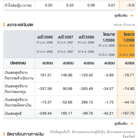
0.20
0.33
0.08
0.01
-0.03
กำไรต่อหุ้น (บาท)
ดูเพิ่มเติม
งบกระแสเงินสด
หน่วย: ล้านบาท
ไตรมาส
ไตรมาส
งบปี 2566
งบปี 2567
งบปี 2568
1/2568
1/2569
01 ม.ค. 2566
01 ม.ค. 2567
01 ม.ค. 2568
01 ม.ค. 2568
01 ม.ค. 2569
-
-
-
-
-
31 ธ.ค. 2566
31 ธ.ค. 2567
31 ธ.ค. 2568
31 มี.ค. 2568
31 มี.ค. 2569
ประเภทงบ
งบรวม
งบรวม
งบรวม
งบรวม
งบรวม
เงินสดสุทธิจาก
181.51
146.96
-120.42
-5.89
-78.71
กิจกรรมดำเนินงาน
เงินสดสุทธิจาก
-357.58
90.88
-265.49
-34.57
-74.90
กิจกรรมลงทุน
เงินสดสุทธิจาก
-73.37
-52.66
286.15
-1.75
-44.10
กิจกรรมจัดหาเงิน
-249.44
185.17
-99.76
-42.21
-197.70
เงินสดสุทธิ
ดูเพิ่มเติม
ปรับข้อมูลเต็มปี : อัตราผลตอบแทนผู้ถือหุ้น, อัตราผลตอบแทนจาก
อัตราส่วนทางการเงิน
สินทรัพย์