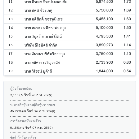
5,874,500
1.72
11
นาย ถิรเดช จิระประกอบชัย
5,750,000
1.69
12
นาย กิตติ ชีวะเกตุ
5,455,100
1.60
13
นาย อดิศักดิ์ ขจรวุฒิเดช
5,100,000
1.50
14
นาย สมทรง มหิทธาฟองกุล
4,795,300
1.41
15
นาย วิบูลย์ อาภรณ์วิรัตน์
3,890,273
1.14
16
บริษัท ลีโอนิคส์ จำกัด
3,750,000
1.10
17
นาง จันทนา พิพิทวิทยากุล
2,733,900
0.80
18
นาง อลิศรา เจริญวานิช
1,844,000
0.54
19
นาย วิโรจน์ นูคำดี
ผู้ถือหุ้นรายย่อย
2,115 (ณ วันที่ 26 ก.พ. 2569)
% การถือหุ้นของผู้ถือหุ้นรายย่อย
46.77% (ณ วันที่ 26 ก.พ. 2569)
การถือครองหุ้นต่างด้าว
0.15% (ณ วันที่ 07 ส.ค. 2569)
ข้อจำกัดหุ้นต่างด้าว