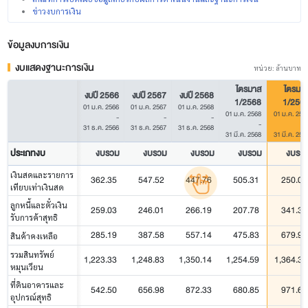
ข่าวงบการเงิน
ข้อมูลงบการเงิน
งบแสดงฐานะการเงิน
หน่วย: ล้านบาท
ไตรมาส
ไตรมา
งบปี 2566
งบปี 2567
งบปี 2568
1/2568
1/256
01 ม.ค. 2566
01 ม.ค. 2567
01 ม.ค. 2568
01 ม.ค. 2568
01 ม.ค. 256
-
-
-
-
31 ธ.ค. 2566
31 ธ.ค. 2567
31 ธ.ค. 2568
31 มี.ค. 2568
31 มี.ค. 256
ประเภทงบ
งบรวม
งบรวม
งบรวม
งบรวม
งบรว
เงินสดและรายการ
362.35
547.52
447.76
505.31
250.05
เทียบเท่าเงินสด
ลูกหนี้และตั๋วเงิน
259.03
246.01
266.19
207.78
341.35
รับการค้าสุทธิ
285.19
387.58
557.14
475.83
679.95
สินค้าคงเหลือ
รวมสินทรัพย์
1,223.33
1,248.83
1,350.14
1,254.59
1,364.32
หมุนเวียน
ที่ดินอาคารและ
542.50
656.98
872.33
680.85
971.61
อุปกรณ์สุทธิ