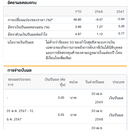
อัตราผลตอบแทน
YTD
2568
2567
-5.94
46.80
-9.47
การเปลี่ยนแปลงของราคา (%)*
5.26
3.96
7.27
อัตราเงินปันผลตอบแทน (%)
0.77
4.87
1.12
อัตราส่วนเงินปันผลต่อกำไร
นโยบายเงินปันผล
ไม่ต่ำกว่าร้อยละ 50 ของกำไรสุทธิตามงบการเงิน
เฉพาะของกิจการภายหลังการหักภาษีเงินได้นิติบุคคล
และการจัดสรรทุนสำรองตามกฎหมายในแต่ละปี (โดย
มีเงื่อนไขเพิ่มเติม)
การจ่ายปันผล
รอบผลประกอบ
เงินปันผล (ต่อ
หน่วย
วันจ่ายปันผล
ประเภท
การ
หุ้น)
30 เม.ย.
0.20
-
บาท
เงินปันผล
2569
01 ม.ค. 2567 - 31
30 เม.ย.
0.25
บาท
เงินปันผล
ธ.ค. 2567
2568
30 เม.ย.