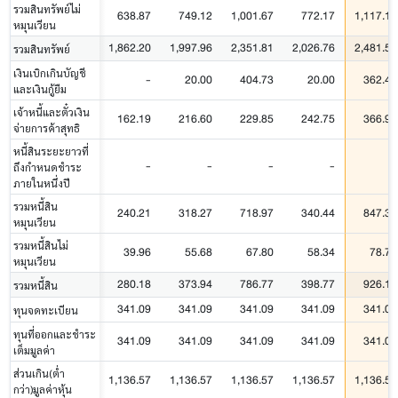
รวมสินทรัพย์ไม่
638.87
749.12
1,001.67
772.17
1,117.19
หมุนเวียน
1,862.20
1,997.96
2,351.81
2,026.76
2,481.51
รวมสินทรัพย์
เงินเบิกเกินบัญชี
-
20.00
404.73
20.00
362.40
และเงินกู้ยืม
เจ้าหนี้และตั๋วเงิน
162.19
216.60
229.85
242.75
366.95
จ่ายการค้าสุทธิ
หนี้สินระยะยาวที่
-
-
-
-
-
ถึงกำหนดชำระ
ภายในหนึ่งปี
รวมหนี้สิน
240.21
318.27
718.97
340.44
847.39
หมุนเวียน
รวมหนี้สินไม่
39.96
55.68
67.80
58.34
78.72
หมุนเวียน
280.18
373.94
786.77
398.77
926.11
รวมหนี้สิน
341.09
341.09
341.09
341.09
341.09
ทุนจดทะเบียน
ทุนที่ออกและชำระ
341.09
341.09
341.09
341.09
341.09
เต็มมูลค่า
ส่วนเกิน(ต่ำ
1,136.57
1,136.57
1,136.57
1,136.57
1,136.57
กว่า)มูลค่าหุ้น