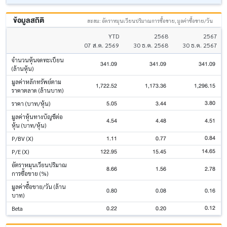
ข้อมูลสถิติ
สะสม: อัตราหมุนเวียนปริมาณการซื้อขาย, มูลค่าซื้อขาย/วัน
YTD
2568
2567
07 ส.ค. 2569
30 ธ.ค. 2568
30 ธ.ค. 2567
จำนวนหุ้นจดทะเบียน
341.09
341.09
341.09
(ล้านหุ้น)
มูลค่าหลักทรัพย์ตาม
1,722.52
1,173.36
1,296.15
ราคาตลาด (ล้านบาท)
3.80
5.05
3.44
ราคา (บาท/หุ้น)
มูลค่าหุ้นทางบัญชีต่อ
4.54
4.48
4.51
หุ้น (บาท/หุ้น)
0.84
1.11
0.77
P/BV (X)
14.65
122.95
15.45
P/E (X)
อัตราหมุนเวียนปริมาณ
8.66
1.56
2.78
การซื้อขาย (%)
มูลค่าซื้อขาย/วัน (ล้าน
0.80
0.08
0.16
บาท)
0.12
0.22
0.20
Beta