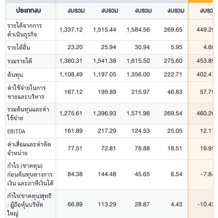
ประเภทงบ
งบรวม
งบรวม
งบรวม
งบรวม
งบรวม
รายได้จากการ
1,337.12
1,515.44
1,584.56
269.65
449.29
ดำเนินธุรกิจ
23.20
25.94
30.94
5.95
4.60
รายได้อื่น
1,360.31
1,541.38
1,615.50
275.60
453.89
รวมรายได้
1,108.49
1,197.05
1,356.00
222.71
402.47
ต้นทุน
ค่าใช้จ่ายในการ
167.12
199.89
215.97
46.83
57.79
ขายและบริหาร
รวมต้นทุนและค่า
1,275.61
1,396.93
1,571.96
269.54
460.26
ใช้จ่าย
161.89
217.29
124.53
25.05
12.11
EBITDA
ค่าเสื่อมและค่าตัด
77.51
72.81
78.88
18.51
19.95
จำหน่าย
กำไร (ขาดทุน)
84.38
144.48
45.65
6.54
-7.84
ก่อนต้นทุนทางการ
เงิน และภาษีเงินได้
กำไร(ขาดทุน)สุทธิ
66.89
113.29
28.87
4.43
-10.42
: ผู้ถือหุ้นบริษัท
ใหญ่