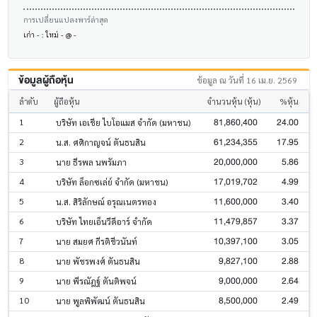
การเปลี่ยนแปลงพาร์ล่าสุด
เก่า - : ใหม่ - @ -
ข้อมูลผู้ถือหุ้น
ข้อมูล ณ วันที่ 16 เม.ย. 2569
ลำดับ
ผู้ถือหุ้น
จำนวนหุ้น (หุ้น)
%หุ้น
81,860,400
24.00
1
บริษัท เอเชีย ไบโอแมส จำกัด (มหาชน)
61,234,355
17.95
2
น.ส. ศศิกาญจน์ ตันธนสิน
20,000,000
5.86
3
นาย ธีรพล นพรัมภา
17,019,702
4.99
4
บริษัท ล็อกซเล่ย์ จำกัด (มหาชน)
11,600,000
3.40
5
น.ส. สิริลักษณ์ อรุณเนตรทอง
11,479,857
3.37
6
บริษัท ไทยเอ็นวีดีอาร์ จำกัด
10,397,100
3.05
7
นาย สมยศ กีรติชีวนันท์
9,827,100
2.88
8
นาย พัชรพงศ์ ตันธนสิน
9,000,000
2.64
9
นาย พีรณัฎฐ์ ตันติพจน์
8,500,000
2.49
10
นาย พูลพิพัฒน์ ตันธนสิน