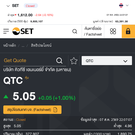
SET
Closed
1,612.00
-2.64
(-0.16%)
ล่าสุด
07 ส.ค. 2569 22:07:07
9,800,107
63,391.38
ปริมาณ ('000 หุ้น)
มูลค่า (ล้านบาท)
ค้นหาชื่อย่อ
/ Factsheet
หน้าหลัก
...
สิทธิประโยชน์
QTC
บริษัท คิวทีซี เอนเนอร์ยี่ จำกัด (มหาชน)
QTC
หุ้น
5.05
+0.05
(+1.00%)
สรุปข้อสนเทศ บจ. (Factsheet)
สถานะ :
Closed
ข้อมูลล่าสุด :
07 ส.ค. 2569 22:07:07
5.05
4.96
สูงสุด
ต่ำสุด
377,907
1,890.75
ปริมาณ (หุ้น)
มูลค่า ('000 บาท)