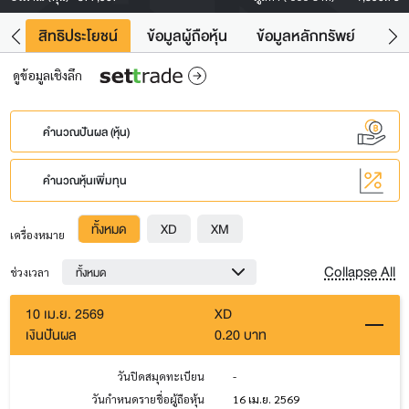
าว
สิทธิประโยชน์
ข้อมูลผู้ถือหุ้น
ข้อมูลหลักทรัพย์
Fac
ดูข้อมูลเชิงลึก
คำนวณปันผล (หุ้น)
คำนวณหุ้นเพิ่มทุน
ทั้งหมด
XD
XM
เครื่องหมาย
Collapse All
ทั้งหมด
ช่วงเวลา
10 เม.ย. 2569
XD
เงินปันผล
0.20 บาท
วันปิดสมุดทะเบียน
-
วันกำหนดรายชื่อผู้ถือหุ้น
16 เม.ย. 2569