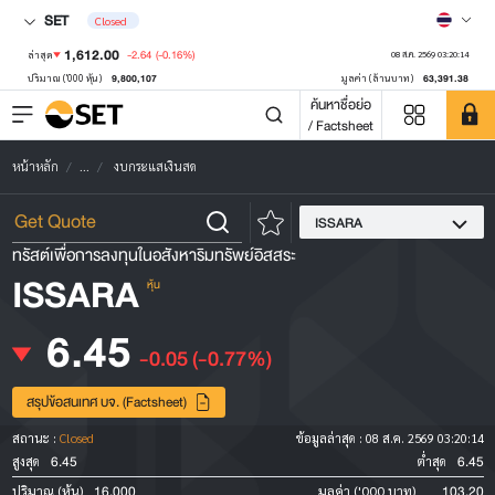
SET
Closed
1,612.00
-2.64
(-0.16%)
ล่าสุด
08 ส.ค. 2569 03:20:14
9,800,107
63,391.38
ปริมาณ ('000 หุ้น)
มูลค่า (ล้านบาท)
ค้นหาชื่อย่อ
/ Factsheet
หน้าหลัก
...
งบกระแสเงินสด
ISSARA
ทรัสต์เพื่อการลงทุนในอสังหาริมทรัพย์อิสสระ
ISSARA
หุ้น
6.45
-0.05
(-0.77%)
สรุปข้อสนเทศ บจ. (Factsheet)
สถานะ :
Closed
ข้อมูลล่าสุด :
08 ส.ค. 2569 03:20:14
6.45
6.45
สูงสุด
ต่ำสุด
16,000
103.20
ปริมาณ (หุ้น)
มูลค่า ('000 บาท)