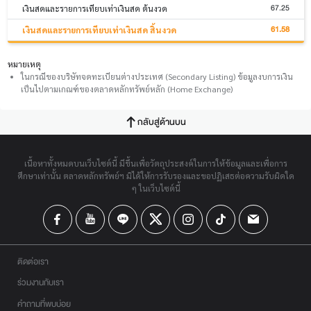
67.25
เงินสดและรายการเทียบเท่าเงินสด ต้นงวด
61.58
เงินสดและรายการเทียบเท่าเงินสด สิ้นงวด
หมายเหตุ
ในกรณีของบริษัทจดทะเบียนต่างประเทศ (Secondary Listing) ข้อมูลงบการเงิน
เป็นไปตามเกณฑ์ของตลาดหลักทรัพย์หลัก (Home Exchange)
กลับสู่ด้านบน
เนื้อหาทั้งหมดบนเว็บไซต์นี้ มีขึ้นเพื่อวัตถุประสงค์ในการให้ข้อมูลและเพื่อการ
ศึกษาเท่านั้น ตลาดหลักทรัพย์ฯ มิได้ให้การรับรองและขอปฏิเสธต่อความรับผิดใด
ๆ ในเว็บไซต์นี้
ติดต่อเรา
ร่วมงานกับเรา
คำถามที่พบบ่อย