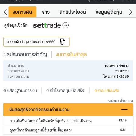
ัง
งบการเงิน
ข่าว
สิทธิประโยชน์
ข้อมูลผู้ถือหุ้น
ข
ดูข้อมูลเชิงลึก
งบการเงินล่าสุด : ไตรมาส 1/2569
ผลประกอบการสำคัญ
งบการเงินล่าสุด
ประเภทงบ
งบเฉพาะกิจการ
สถานะของงบ
สอบทาน
งวดงบการเงิน
ไตรมาส 1/2569
งบแสดงฐานะการเงิน
งบกำไรขาดทุนเบ็ดเสร็จ
งบกระแสเงินสด
หน่วย : ล้านบาท
เงินสดสุทธิจากกิจกรรมดำเนินงาน
13.19
การเพิ่มขึ้น (ลดลง) ในสินทรัพย์สุทธิจากการดำเนินงาน
-0.81
ลูกหนี้การค้าและลูกหนี้อื่น (เพิ่มขึ้น) ลดลง