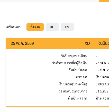
ทั้งหมด
XD
XM
เครื่องหมาย
25 พ.ค. 2569
XD
เงินปั
วันปิดสมุดทะเบียน
-
วันกำหนดรายชื่อผู้ถือหุ้น
26 พ.ค. 
วันจ่ายปันผล
09 มิ.ย. 
ประเภท
เงินปันผ
เงินปันผล(บาท/หุ้น)
0.082 บ
รอบผลประกอบการ
01 ม.ค. 2
เงินปันผลจาก
ปันผลจาก