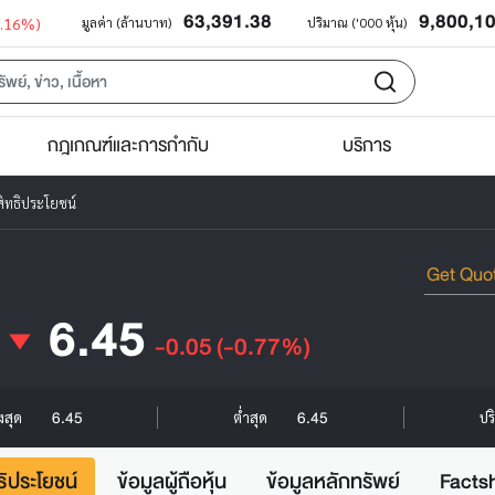
63,391.38
9,800,1
0.16%)
มูลค่า (ล้านบาท)
ปริมาณ ('000 หุ้น)
กฎเกณฑ์และการกำกับ
บริการ
ิทธิประโยชน์
6.45
-0.05
(-0.77%)
6.45
6.45
ูงสุด
ต่ำสุด
ปร
ธิประโยชน์
ข้อมูลผู้ถือหุ้น
ข้อมูลหลักทรัพย์
Facts