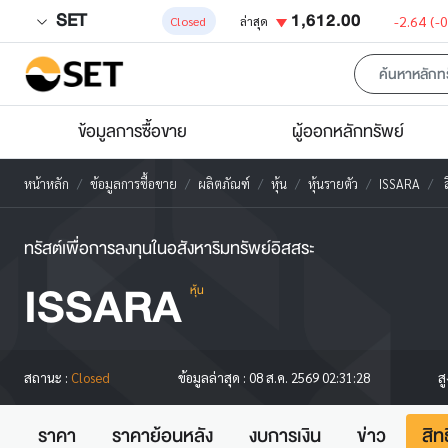
SET
1,612.00
-2.64
(-
Closed
ล่าสุด
ข้อมูลการซื้อขาย
ผู้ออกหลักทรัพย์
หน้าหลัก
ข้อมูลการซื้อขาย
ผลิตภัณฑ์
หุ้น
หุ้นรายตัว
ISSARA
ส
ทรัสต์เพื่อการลงทุนในอสังหาริมทรัพย์อิสสระ
ISSARA
หุ้น
ส
สถานะ :
Closed
ข้อมูลล่าสุด :
08 ส.ค. 2569 02:31:28
ราคา
ราคาย้อนหลัง
งบการเงิน
ข่าว
สิท