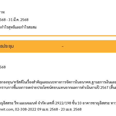
ล
บาท
568 - 31 มี.ค. 2568
กกำไรสุทธิและกำไรสะสม
รประชุม
-
2568
รกองทุน/ทรัสต์ในเรื่องสำคัญและแนวทางการจัดการในอนาคต,ฐานะการเงินและผ
บทราบการชี้แจงการงดจ่ายประโยชน์ตอบแทนจากผลการดำเนินงานปี 2567 (สิ้นสุด
าญอิสสระ รีท แมเนจเมนท์ จำกัด เลขที่ 2922/198 ชั้น 10 อาคารชาญอิสสระ ทา
ireit.com, 02-308-2022
09 เม.ย. 2568 - 23 เม.ย. 2568