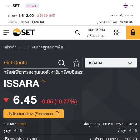
SET
Closed
1,612.00
-2.64
(-0.16%)
ล่าสุด
08 ส.ค. 2569 03:20:14
9,800,107
63,391.38
ปริมาณ ('000 หุ้น)
มูลค่า (ล้านบาท)
ค้นหาชื่อย่อ
/ Factsheet
หน้าหลัก
...
งบแสดงฐานะการเงิน
ISSARA
ทรัสต์เพื่อการลงทุนในอสังหาริมทรัพย์อิสสระ
ISSARA
หุ้น
6.45
-0.05
(-0.77%)
สรุปข้อสนเทศ บจ. (Factsheet)
สถานะ :
Closed
ข้อมูลล่าสุด :
08 ส.ค. 2569 03:20:14
6.45
6.45
สูงสุด
ต่ำสุด
16,000
103.20
ปริมาณ (หุ้น)
มูลค่า ('000 บาท)