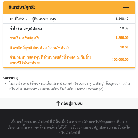
สินทรัพย์สุทธิ:
1,340.40
ทุนที่ได้รับจากผู้ถือหน่วยลงทุน
18.69
กำไร (ขาดทุน) สะสม
1,359.09
รวมสินทรัพย์สุทธิ
13.59
สินทรัพย์สุทธิต่อหน่วย (บาท/หน่วย)
จำนวนหน่วยลงทุนที่จำหน่ายแล้วทั้งหมด ณ วันสิ้น
100,000.00
งวด/ปี (พันหน่วย)
หมายเหตุ
ในกรณีของบริษัทจดทะเบียนต่างประเทศ (Secondary Listing) ข้อมูลงบการเงิน
เป็นไปตามเกณฑ์ของตลาดหลักทรัพย์หลัก (Home Exchange)
กลับสู่ด้านบน
เนื้อหาทั้งหมดบนเว็บไซต์นี้ มีขึ้นเพื่อวัตถุประสงค์ในการให้ข้อมูลและเพื่อการ
ศึกษาเท่านั้น ตลาดหลักทรัพย์ฯ มิได้ให้การรับรองและขอปฏิเสธต่อความรับผิดใด
ๆ ในเว็บไซต์นี้