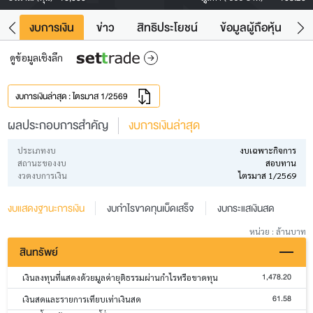
ัง
งบการเงิน
ข่าว
สิทธิประโยชน์
ข้อมูลผู้ถือหุ้น
ข
ดูข้อมูลเชิงลึก
งบการเงินล่าสุด : ไตรมาส 1/2569
ผลประกอบการสำคัญ
งบการเงินล่าสุด
ประเภทงบ
งบเฉพาะกิจการ
สถานะของงบ
สอบทาน
งวดงบการเงิน
ไตรมาส 1/2569
งบแสดงฐานะการเงิน
งบกำไรขาดทุนเบ็ดเสร็จ
งบกระแสเงินสด
หน่วย : ล้านบาท
สินทรัพย์
1,478.20
เงินลงทุนที่แสดงด้วยมูลค่ายุติธรรมผ่านกำไรหรือขาดทุน
61.58
เงินสดและรายการเทียบเท่าเงินสด