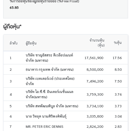
%การถือหุ้นของผู้ถือหุ้นรายย่อย (%Free Float)
65.85
ผู้ถือหุ้น*
จำนวนหุ้น
%หุ้น
ลำดับ
ผู้ถือหุ้น
(หุ้น)
บริษัท ชาญอิสสระ ดีเวล็อปเมนท์
1
17,561,900
17.56
จำกัด (มหาชน)
2
ธนาคาร กรุงเทพ จำกัด (มหาชน)
8,500,000
8.50
บริษัท เบทเตอร์เวย์ (ประเทศไทย)
3
7,496,200
7.50
จำกัด
บริษัท ไอ.ซี.ซี. อินเตอร์เนชั่นแนล
4
3,759,300
3.76
จำกัด(มหาชน)
5
บริษัท สหพัฒนพิบูล จำกัด (มหาชน)
3,734,100
3.73
6
นาย วิทยุต นามศิริพงศ์พันธุ์
3,035,800
3.04
7
MR. PETER ERIC DENNIS
2,826,200
2.83