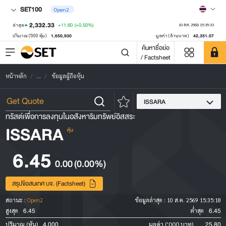
SET100
Open2
2,332.33
+11.60
(+0.50%)
ล่าสุด
10 ส.ค. 2569 15:35:33
1,650,930
42,351.07
ปริมาณ ('000 หุ้น)
มูลค่า (ล้านบาท)
ค้นหาชื่อย่อ
/ Factsheet
หน้าหลัก
...
ข้อมูลผู้ถือหุ้น
ISSARA
ทรัสต์เพื่อการลงทุนในอสังหาริมทรัพย์อิสสระ
ISSARA
หุ้น
6.45
0.00
(0.00%)
สรุปข้อสนเทศ บจ. (Factsheet)
สถานะ :
Open2
ข้อมูลล่าสุด :
10 ส.ค. 2569 15:35:18
6.45
6.45
สูงสุด
ต่ำสุด
4,000
25.80
ปริมาณ (หุ้น)
มูลค่า ('000 บาท)