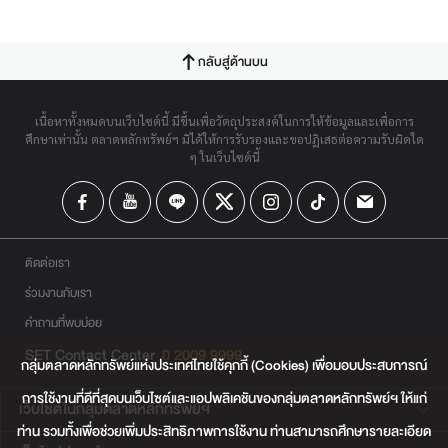
กลับสู่ด้านบน
เนื้อหาทั้งหมดบนเว็บไซต์นี้ มีขึ้นเพื่อวัตถุประสงค์ในการให้ข้อมูลและเพื่อการ
ศึกษาเท่านั้น ตลาดหลักทรัพย์ฯ มิได้ให้การรับรองและขอปฏิเสธต่อความรับผิดใด
ๆ ในเว็บไซต์นี้
ติดต่อเรา
ร่วมงานกับเรา
คำถามที่พบบ่อย
SET Contact Center
0 2009 9999
กลุ่มตลาดหลักทรัพย์แห่งประเทศไทยใช้คุกกี้ (Cookies) เพื่อมอบประสบการณ์
การใช้งานที่ดีที่สุดบนเว็บไซต์และแอปพลิเคชันของกลุ่มตลาดหลักทรัพย์ฯ ให้แก่
เว็บไซต์ในกลุ่มตลาดหลักทรัพย์ฯ
ท่าน รวมทั้งเพื่อช่วยเพิ่มประสิทธิภาพการใช้งาน ท่านสามารถศึกษารายละเอียด