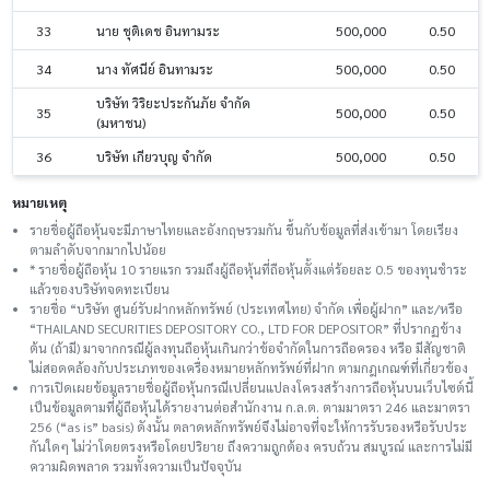
33
นาย ชุติเดช อินทามระ
500,000
0.50
34
นาง ทัศนีย์ อินทามระ
500,000
0.50
บริษัท วิริยะประกันภัย จำกัด
35
500,000
0.50
(มหาชน)
36
บริษัท เกียวบุญ จำกัด
500,000
0.50
หมายเหตุ
รายชื่อผู้ถือหุ้นจะมีภาษาไทยและอังกฤษรวมกัน ขึ้นกับข้อมูลที่ส่งเข้ามา โดยเรียง
ตามลำดับจากมากไปน้อย
* รายชื่อผู้ถือหุ้น 10 รายแรก รวมถึงผู้ถือหุ้นที่ถือหุ้นตั้งแต่ร้อยละ 0.5 ของทุนชําระ
แล้วของบริษัทจดทะเบียน
รายชื่อ “บริษัท ศูนย์รับฝากหลักทรัพย์ (ประเทศไทย) จำกัด เพื่อผู้ฝาก” และ/หรือ
“THAILAND SECURITIES DEPOSITORY CO., LTD FOR DEPOSITOR” ที่ปรากฏข้าง
ต้น (ถ้ามี) มาจากกรณีผู้ลงทุนถือหุ้นเกินกว่าข้อจำกัดในการถือครอง หรือ มีสัญชาติ
ไม่สอดคล้องกับประเภทของเครื่องหมายหลักทรัพย์ที่ฝาก ตามกฎเกณฑ์ที่เกี่ยวข้อง
การเปิดเผยข้อมูลรายชื่อผู้ถือหุ้นกรณีเปลี่ยนแปลงโครงสร้างการถือหุ้นบนเว็บไซต์นี้
เป็นข้อมูลตามที่ผู้ถือหุ้นได้รายงานต่อสำนักงาน ก.ล.ต. ตามมาตรา 246 และมาตรา
256 (“as is” basis) ดังนั้น ตลาดหลักทรัพย์จึงไม่อาจที่จะให้การรับรองหรือรับประ
กันใดๆ ไม่ว่าโดยตรงหรือโดยปริยาย ถึงความถูกต้อง ครบถ้วน สมบูรณ์ และการไม่มี
ความผิดพลาด รวมทั้งความเป็นปัจจุบัน