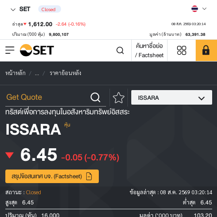
SET
Closed
1,612.00
-2.64
(-0.16%)
ล่าสุด
08 ส.ค. 2569 03:20:14
9,800,107
63,391.38
ปริมาณ ('000 หุ้น)
มูลค่า (ล้านบาท)
ค้นหาชื่อย่อ
/ Factsheet
หน้าหลัก
...
ราคาย้อนหลัง
ISSARA
ทรัสต์เพื่อการลงทุนในอสังหาริมทรัพย์อิสสระ
ISSARA
หุ้น
6.45
-0.05
(-0.77%)
สรุปข้อสนเทศ บจ. (Factsheet)
สถานะ :
Closed
ข้อมูลล่าสุด :
08 ส.ค. 2569 03:20:14
6.45
6.45
สูงสุด
ต่ำสุด
16,000
103.20
ปริมาณ (หุ้น)
มูลค่า ('000 บาท)