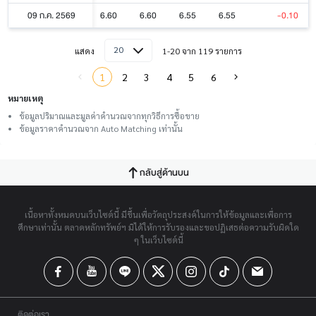
09 ก.ค. 2569
6.60
6.60
6.55
6.55
-0.10
20
แสดง
1-20 จาก 119 รายการ
1
2
3
4
5
6
หมายเหตุ
ข้อมูลปริมาณและมูลค่าคำนวณจากทุกวิธีการซื้อขาย
ข้อมูลราคาคำนวณจาก Auto Matching เท่านั้น
กลับสู่ด้านบน
เนื้อหาทั้งหมดบนเว็บไซต์นี้ มีขึ้นเพื่อวัตถุประสงค์ในการให้ข้อมูลและเพื่อการ
ศึกษาเท่านั้น ตลาดหลักทรัพย์ฯ มิได้ให้การรับรองและขอปฏิเสธต่อความรับผิดใด
ๆ ในเว็บไซต์นี้
ติดต่อเรา