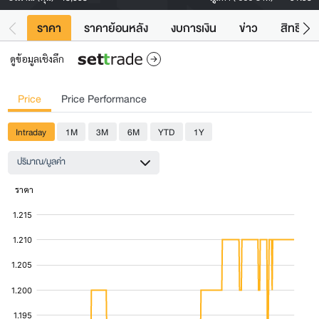
ราคา
ราคาย้อนหลัง
งบการเงิน
ข่าว
สิทธิประ
ดูข้อมูลเชิงลึก
Price
Price Performance
Intraday
1M
3M
6M
YTD
1Y
ปริมาณ/มูลค่า