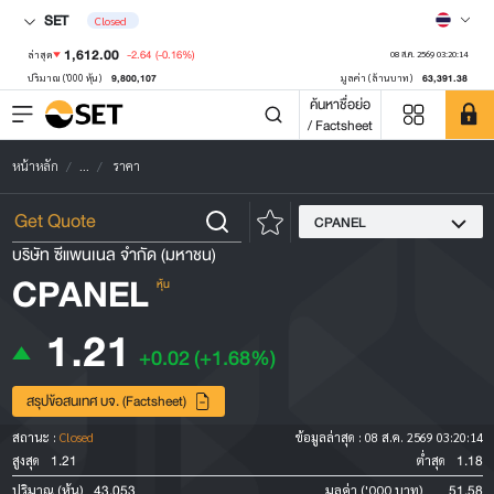
SET
Closed
1,612.00
-2.64
(-0.16%)
ล่าสุด
08 ส.ค. 2569 03:20:14
9,800,107
63,391.38
ปริมาณ ('000 หุ้น)
มูลค่า (ล้านบาท)
ค้นหาชื่อย่อ
/ Factsheet
หน้าหลัก
...
ราคา
CPANEL
บริษัท ซีแพนเนล จำกัด (มหาชน)
CPANEL
หุ้น
1.21
+0.02
(+1.68%)
สรุปข้อสนเทศ บจ. (Factsheet)
สถานะ :
Closed
ข้อมูลล่าสุด :
08 ส.ค. 2569 03:20:14
1.21
1.18
สูงสุด
ต่ำสุด
43,053
51.58
ปริมาณ (หุ้น)
มูลค่า ('000 บาท)