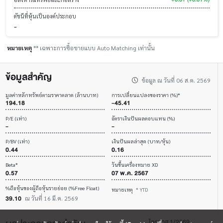
ดัชนีที่หุ้นเป็นองค์ประกอบ
-
หมายเหตุ
** เฉพาะการซื้อขายแบบ Auto Matching เท่านั้น
ข้อมูลสำคัญ
ข้อมูล ณ วันที่ 06 ส.ค. 2569
มูลค่าหลักทรัพย์ตามราคาตลาด (ล้านบาท)
การเปลี่ยนแปลงของราคา (%)*
194.18
-45.41
P/E (เท่า)
อัตราเงินปันผลตอบแทน (%)
-
-
P/BV (เท่า)
เงินปันผลล่าสุด (บาท/หุ้น)
0.44
0.16
Beta*
วันขึ้นเครื่องหมาย XD
0.57
07 พ.ค. 2567
%ถือหุ้นของผู้ถือหุ้นรายย่อย (%Free Float)
หมายเหตุ
* YTD
39.10
ณ วันที่ 16 มี.ค. 2569
ไตรมาส 1/2569