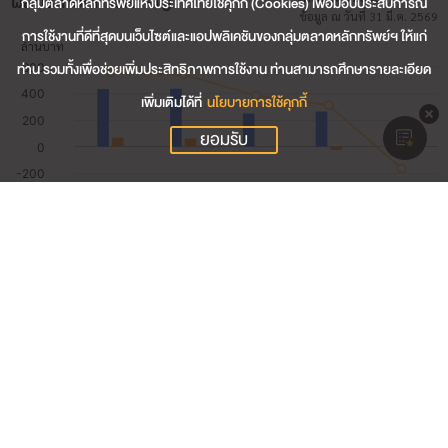
ผลประกอบการสำคัญ
กลุ่มตลาดหลักทรัพย์แห่งประเทศไทยใช้คุกกี้ (Cookies) เพื่อมอบประสบการณ์
ข้อมูล ณ วันที่ 31 มี.ค. 2569
การใช้งานที่ดีที่สุดบนเว็บไซต์และแอปพลิเคชันของกลุ่มตลาดหลักทรัพย์ฯ ให้แก่
ท่าน รวมทั้งเพื่อช่วยเพิ่มประสิทธิภาพการใช้งาน ท่านสามารถศึกษารายละเอียด
เพิ่มเติมได้ที่
นโยบายการใช้คุกกี้
ยอมรับ
26.09
รายได้รวม (ล้านบาท)
-14.71
กำไรสุทธิ (ล้านบาท)
-56.36
อัตรากำไรสุทธิ (%)