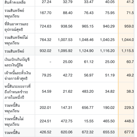
27.24
32.79
33.47
40.05
41.25
สินค้าคงเหลือ
รวมสินทรัพย์
167.70
88.40
76.43
75.95
71.51
หมุนเวียน
ที่ดินอาคารและ
724.63
938.56
965.15
940.29
959.08
อุปกรณ์สุทธิ
รวมสินทรัพย์ไม่
764.32
1,007.53
1,048.46
1,040.25
1,044.00
หมุนเวียน
932.02
1,095.92
1,124.90
1,116.20
1,115.51
รวมสินทรัพย์
เงินเบิกเกินบัญชี
-
25.00
61.12
25.00
60.79
และเงินกู้ยืม
เจ้าหนี้และตั๋วเงิน
79.25
42.72
56.97
51.19
49.24
จ่ายการค้าสุทธิ
หนี้สินระยะยาวที่
54.59
21.62
483.20
34.82
38.37
ถึงกำหนดชำระ
ภายในหนึ่งปี
รวมหนี้สิน
202.01
147.31
656.77
190.02
229.31
หมุนเวียน
รวมหนี้สินไม่
224.51
472.75
15.55
465.50
448.32
หมุนเวียน
426.52
620.06
672.32
655.53
677.64
รวมหนี้สิน