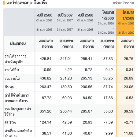
งบกำไรขาดทุนเบ็ดเสร็จ
หน่วย: ล้านบาท
ไตรมาส
ไตรมาส
งบปี 2566
งบปี 2567
งบปี 2568
1/2568
1/2569
01 ม.ค. 2566
01 ม.ค. 2567
01 ม.ค. 2568
01 ม.ค. 2568
01 ม.ค. 2569
-
-
-
-
-
31 ธ.ค. 2566
31 ธ.ค. 2567
31 ธ.ค. 2568
31 มี.ค. 2568
31 มี.ค. 2569
งบเฉพาะ
งบเฉพาะ
งบเฉพาะ
งบเฉพาะ
งบเฉพาะ
ประเภทงบ
กิจการ
กิจการ
กิจการ
กิจการ
กิจการ
รายได้จากการ
425.84
247.01
255.41
37.83
25.75
ดำเนินธุรกิจ
10.99
4.22
9.72
0.42
0.34
รายได้อื่น
436.82
251.23
265.13
38.25
26.09
รวมรายได้
263.47
180.50
200.56
37.74
23.06
ต้นทุน
ค่าใช้จ่ายในการ
87.72
69.93
84.50
17.86
16.53
ขายและบริหาร
รวมต้นทุนและค่า
351.20
250.44
285.07
55.60
39.59
ใช้จ่าย
124.14
42.59
20.93
-7.39
-2.71
EBITDA
ค่าเสื่อมและค่าตัด
38.51
41.80
40.87
9.99
11.08
จำหน่าย