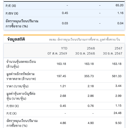
-
-
65.20
P/E (X)
0.45
-
1.16
P/BV (X)
อัตราหมุนเวียนปริมาณ
0.03
-
0.04
การซื้อขาย (%)
ข้อมูลสถิติ
สะสม: อัตราหมุนเวียนปริมาณการซื้อขาย, มูลค่าซื้อขาย/วัน
YTD
2568
2567
07 ส.ค. 2569
30 ธ.ค. 2568
30 ธ.ค. 2567
จำนวนหุ้นจดทะเบียน
163.18
163.18
163.18
(ล้านหุ้น)
มูลค่าหลักทรัพย์ตาม
197.45
355.73
561.33
ราคาตลาด (ล้านบาท)
3.44
1.21
2.18
ราคา (บาท/หุ้น)
มูลค่าหุ้นทางบัญชีต่อ
2.68
2.86
2.99
หุ้น (บาท/หุ้น)
1.15
0.45
0.76
P/BV (X)
24.48
-
-
P/E (X)
อัตราหมุนเวียนปริมาณ
4.86
4.90
9.50
การซื้อขาย (%)