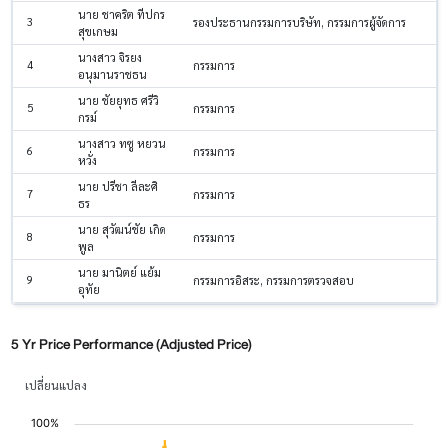
นาย ชาคริต ทีปกร
3
รองประธานกรรมการบริษัท, กรรมการผู้จัดการ
สุขเกษม
นางสาว จิรยง
4
กรรมการ
อนุมานราชธน
นาย ชัยยุทธ ศรีวิ
5
กรรมการ
กรม์
นางสาว ทซู หยวน
6
กรรมการ
หวั่ง
นาย ปรีชา ลีละศิ
7
กรรมการ
ธร
นาย สุวัฒน์ชัย เกิด
8
กรรมการ
พูล
นาย มานิตย์ แย้ม
9
กรรมการอิสระ, กรรมการตรวจสอบ
อุทัย
5 Yr Price Performance (Adjusted Price)
เปลี่ยนแปลง