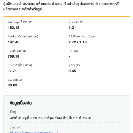
ผู้ผลิตและจำหน่ายแผ่นพื้นและผนังคอนกรีตสำเร็จรูปและส่วนประกอบอาคารที่
ผลิตจากคอนกรีตสำเร็จรูป
Paid-up (ล้านบาท)
Price (บาท)
163.18
1.21
Market Cap (ล้านบาท)
52 Week High/Low
197.45
2.72 / 1.16
EV (ล้านบาท)
P/E (X)
769.18
-
EBITDA (ล้านบาท)
P/BV (X)
-2.71
0.45
EV/EBITDA
30.03
ข้อมูลเบื้องต้น
ที่อยู่
เลขที่ 85 หมู่ที่ 9 ตำบลหนองอิรุณ อำเภอบ้านบึง ชลบุรี 20220
เว็บไซต์
https://www.cpanel.co.th