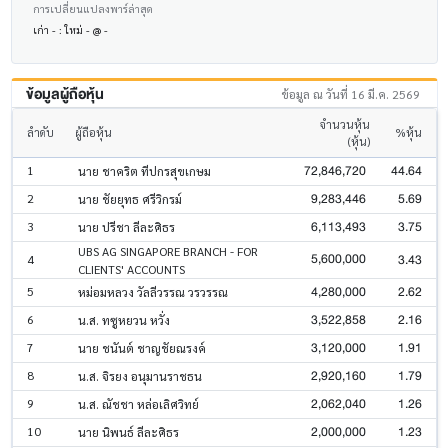
การเปลี่ยนแปลงพาร์ล่าสุด
เก่า - : ใหม่ - @ -
ข้อมูลผู้ถือหุ้น
ข้อมูล ณ วันที่ 16 มี.ค. 2569
จำนวนหุ้น
ลำดับ
ผู้ถือหุ้น
%หุ้น
(หุ้น)
72,846,720
44.64
1
นาย ชาคริต ทีปกรสุขเกษม
9,283,446
5.69
2
นาย ชัยยุทธ ศรีวิกรม์
6,113,493
3.75
3
นาย ปรีชา ลีละศิธร
UBS AG SINGAPORE BRANCH - FOR
5,600,000
3.43
4
CLIENTS' ACCOUNTS
4,280,000
2.62
5
หม่อมหลวง วัลลีวรรณ วรวรรณ
3,522,858
2.16
6
น.ส. ทซูหยวน หวั่ง
3,120,000
1.91
7
นาย ชนันต์ ชาญชัยณรงค์
2,920,160
1.79
8
น.ส. จิรยง อนุมานราชธน
2,062,040
1.26
9
น.ส. ณัชชา หล่อเลิศวิทย์
2,000,000
1.23
10
นาย นิพนธ์ ลีละศิธร