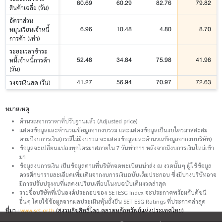
60.69
60.29
82.76
79.82
สินค้าเฉลี่ย (วัน)
อัตราส่วน
6.96
10.48
4.80
8.70
หมุนเวียนเจ้าหนี้
การค้า (เท่า)
ระยะเวลาชำระ
52.48
34.84
75.98
41.96
หนี้เจ้าหนี้การค้า
(วัน)
41.27
56.94
70.97
72.63
วงจรเงินสด (วัน)
หมายเหตุ
คำนวณจากราคาที่ปรับฐานแล้ว (Adjusted price)
แสดงข้อมูลและคำนวณข้อมูลจากงบรวม และแสดงข้อมูลเป็นงบไตรมาสสะสม
ตามปีงบการเงิน(กรณีไม่มีงบรวม จะแสดงข้อมูลและคำนวณข้อมูลจากงบบริษัท)
ข้อมูลจะเปลี่ยนแปลงทุกไตรมาสภายใน 7 วันทำการ หลังจากมีงบการเงินใหม่เข้า
มา
ข้อมูลงบการเงิน เป็นข้อมูลตามที่บริษัทจดทะเบียนนำส่ง ณ งวดนั้นๆ ผู้ใช้ข้อมูล
ควรศึกษารายละเอียดเพิ่มเติมจากงบการเงินฉบับเต็มประกอบ ซึ่งมีบางบริษัทอาจ
มีการปรับปรุงงบที่แสดงเปรียบเทียบในงบฉบับเต็มงวดล่าสุด
รายชื่อบริษัทที่เป็นองค์ประกอบของ SETESG Index จะประกาศพร้อมกับดัชนี
อื่นๆ โดยใช้ข้อมูลจากผลประเมินหุ้นยั่งยืน SET ESG Ratings ที่ประกาศล่าสุด
ที่มา :
www.set.or.th
(สงวนลิขสิทธิ์โดย ตลาดหลักทรัพย์แห่งประเทศไทย)