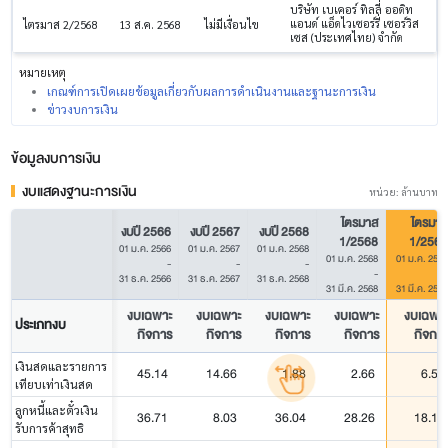
บริษัท เบเคอร์ ทิลลี่ ออดิท
แอนด์ แอ็ดไวเซอร์รี่ เซอร์วิส
ไตรมาส 2/2568
13 ส.ค. 2568
ไม่มีเงื่อนไข
เซส (ประเทศไทย) จำกัด
หมายเหตุ
เกณฑ์การเปิดเผยข้อมูลเกี่ยวกับผลการดำเนินงานและฐานะการเงิน
ข่าวงบการเงิน
ข้อมูลงบการเงิน
งบแสดงฐานะการเงิน
หน่วย: ล้านบาท
ไตรมาส
ไตรมาส
งบปี 2566
งบปี 2567
งบปี 2568
1/2568
1/2569
01 ม.ค. 2566
01 ม.ค. 2567
01 ม.ค. 2568
01 ม.ค. 2568
01 ม.ค. 2569
-
-
-
-
-
31 ธ.ค. 2566
31 ธ.ค. 2567
31 ธ.ค. 2568
31 มี.ค. 2568
31 มี.ค. 2569
งบเฉพาะ
งบเฉพาะ
งบเฉพาะ
งบเฉพาะ
งบเฉพา
ประเภทงบ
กิจการ
กิจการ
กิจการ
กิจการ
กิจกา
เงินสดและรายการ
45.14
14.66
1.88
2.66
6.53
เทียบเท่าเงินสด
ลูกหนี้และตั๋วเงิน
36.71
8.03
36.04
28.26
18.10
รับการค้าสุทธิ