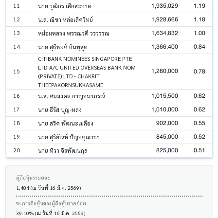
1,935,029
1.19
11
นาย วุฒิกร เสือสะอาด
1,928,666
1.18
12
น.ส. ณิชา หล่อเลิศวิทย์
1,634,832
1.00
13
หม่อมหลวง พรรณวดี วรวรรณ
1,366,400
0.84
14
นาย สุธีพงศ์ อินทุสุต
CITIBANK NOMINEES SINGAPORE PTE
LTD-A/C UNITED OVERSEAS BANK NOM
1,280,000
0.78
15
(PRIVATE) LTD - CHAKRIT
THEEPAKORNSUKKASAME
1,015,500
0.62
16
น.ส. ศมมงคล กาญจนาภรณ์
1,010,000
0.62
17
นาย ธีรัส บุญ-หลง
902,000
0.55
18
นาย สริศ พัฒนะเมลือง
845,000
0.52
19
นาย สุริยัณห์ ปัญจคุณาธร
825,000
0.51
20
นาย ทิวา จิรพัฒนกุล
ผู้ถือหุ้นรายย่อย
1,484 (ณ วันที่ 16 มี.ค. 2569)
% การถือหุ้นของผู้ถือหุ้นรายย่อย
39.10% (ณ วันที่ 16 มี.ค. 2569)