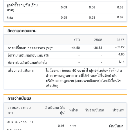
มูลค่าซื้อขาย/วัน (ล้าน
0.09
0.08
0.33
บาท)
0.82
0.55
0.53
Beta
อัตราผลตอบแทน
YTD
2568
2567
-52.22
-44.50
-36.63
การเปลี่ยนแปลงของราคา (%)*
4.65
-
-
อัตราเงินปันผลตอบแทน (%)
1.14
-
-
อัตราส่วนเงินปันผลต่อกำไร
นโยบายเงินปันผล
ไม่น้อยกว่าร้อยละ 40 ของกำไรสุทธิที่เหลือหลังหักเงิน
สำรองตามกฎหมาย ตามที่ได้กำหนดไว้ในข้อบังคับ
บริษัท และกฎหมาย (งบเฉพาะกิจการ) (โดยมีเงื่อนไข
เพิ่มเติม)
การจ่ายปันผล
รอบผลประกอบ
เงินปันผล (ต่อ
หน่วย
วันจ่ายปันผล
ประเภท
การ
หุ้น)
01 ม.ค. 2566 - 31
0.16
บาท
-
เงินปันผล