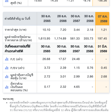
15.65
14.35
-1.31
-8.76
-56.36
สุทธิ (%)
30 ธ.ค.
28 ธ.ค.
30 ธ.ค.
30 ธ.ค.
07 ส.ค.
ค่าสถิติสำคัญ ณ วันที่
2565
2566
2567
2568
2569
10.10
7.20
3.44
2.18
1.21
ราคาล่าสุด (บาท)
มูลค่าหลักทรัพย์ตาม
1,615.95
1,174.89
561.33
355.73
197.45
ราคาตลาด (ล้านบาท)
วันที่ของงบการเงินที่ใช้
30 ก.ย.
30 ก.ย.
30 ก.ย.
30 ก.ย.
31 มี.ค.
คำนวณค่าสถิติ
2565
2566
2567
2568
2569
26.68
17.57
24.48
-
-
P/E (เท่า)
3.72
2.39
1.15
0.76
0.45
P/BV (เท่า)
มูลค่าหุ้นทางบัญชี
2.72
3.01
2.99
2.86
2.68
ต่อหุ้น (บาท)
อัตราส่วน
0.17
2.32
4.65
-
-
เงินปันผล
ตอบแทน (%)
หมายเหตุ
ตลาดหลักทรัพย์ฯ แสดงข้อมูลงบการเงินล่าสุดตามที่บริษัทจดทะเบียนนำส่ง โดยข้อมูลนี้
ขึ้นอยู่กับวันปิดรอบบัญชีของบริษัท โดยที่บางบริษัทอาจจะมีวันปิดรอบบัญชีที่มิใช่วันที่
31 ธันวาคม (31/12) หรือบางบริษัทข้อมูลมิใช่ 12 เดือน ผู้ใช้ควรศึกษารายละเอียดเพิ่มเติม