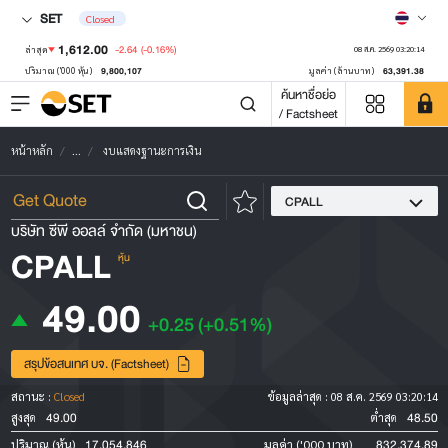
SET
Closed
1,612.00
-2.64
(-0.16%)
ล่าสุด
08 ส.ค. 2569 03:20:14
9,800,107
63,391.38
ปริมาณ ('000 หุ้น)
มูลค่า (ล้านบาท)
ค้นหาชื่อย่อ
/ Factsheet
หน้าหลัก
...
งบแสดงฐานะการเงิน
CPALL
บริษัท ซีพี ออลล์ จำกัด (มหาชน)
CPALL
หุ้น
49.00
+0.25
(+0.51%)
สรุปข้อสนเทศ บจ. (Factsheet)
สถานะ :
Closed
ข้อมูลล่าสุด :
08 ส.ค. 2569 03:20:14
49.00
48.50
สูงสุด
ต่ำสุด
17,054,846
832,374.89
ปริมาณ (หุ้น)
มูลค่า ('000 บาท)