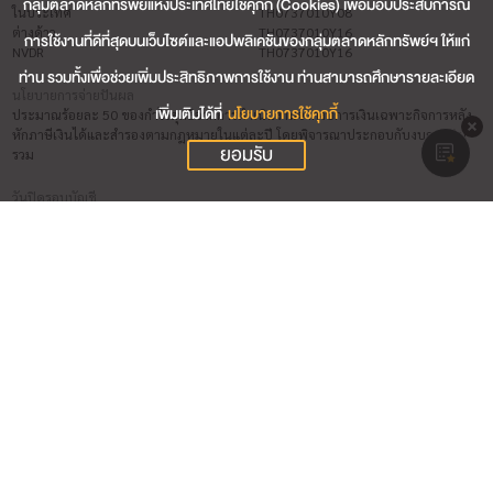
กลุ่มตลาดหลักทรัพย์แห่งประเทศไทยใช้คุกกี้ (Cookies) เพื่อมอบประสบการณ์
ในประเทศ
TH0737010Y08
ต่างด้าว
TH0737010Y16
การใช้งานที่ดีที่สุดบนเว็บไซต์และแอปพลิเคชันของกลุ่มตลาดหลักทรัพย์ฯ ให้แก่
NVDR
TH0737010Y16
ท่าน รวมทั้งเพื่อช่วยเพิ่มประสิทธิภาพการใช้งาน ท่านสามารถศึกษารายละเอียด
นโยบายการจ่ายปันผล
เพิ่มเติมได้ที่
นโยบายการใช้คุกกี้
ประมาณร้อยละ 50 ของกำไรสุทธิจากการดำเนินงานจากงบการเงินเฉพาะกิจการหลัง
หักภาษีเงินได้และสำรองตามกฎหมายในแต่ละปี โดยพิจารณาประกอบกับงบการเงิน
ยอมรับ
รวม
วันปิดรอบบัญชี
31 ธ.ค.
ชื่อผู้สอบบัญชี (วันที่สิ้นสุดการสอบบัญชี 31 ธ.ค. 2569)
นาง ปิยธิดา ตั้งเด่นชัย (บริษัท เคพีเอ็มจี ภูมิไชย สอบบัญชี จำกัด)
นาง มัญชุภา สิงห์สุขสวัสดิ์ (บริษัท เคพีเอ็มจี ภูมิไชย สอบบัญชี จำกัด)
นาย เจริญ ผู้สัมฤทธิ์เลิศ (บริษัท เคพีเอ็มจี ภูมิไชย สอบบัญชี จำกัด)
ผู้รับผิดชอบสูงสุดในสายงานบัญชีและการเงิน
นาย เกรียงชัย บุญโพธิ์อภิชาติ (วันที่เริ่มต้น 09 มิ.ย. 2564)
ผู้ควบคุมดูแลการทำบัญชี
นางสาว อาภาภรณ์ วิสิทธิ์กำธร (วันที่เริ่มต้น 24 ม.ค. 2563)