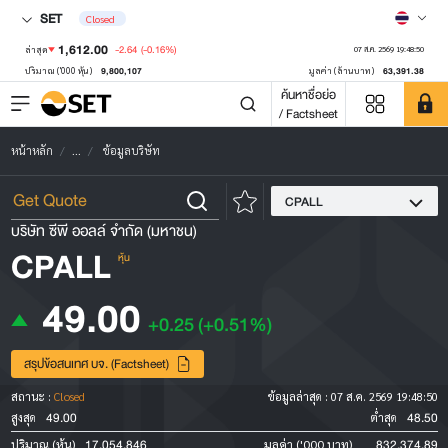
SET
Closed
1,612.00
-2.64
(-0.16%)
ล่าสุด
07 ส.ค. 2569 19:48:50
9,800,107
63,391.38
ปริมาณ ('000 หุ้น)
มูลค่า (ล้านบาท)
ค้นหาชื่อย่อ
/ Factsheet
หน้าหลัก
...
ข้อมูลบริษัท
CPALL
บริษัท ซีพี ออลล์ จำกัด (มหาชน)
CPALL
หุ้น
49.00
+0.25
(+0.51%)
สรุปข้อสนเทศ บจ. (Factsheet)
สถานะ :
Closed
ข้อมูลล่าสุด :
07 ส.ค. 2569 19:48:50
49.00
48.50
สูงสุด
ต่ำสุด
17,054,846
832,374.89
ปริมาณ (หุ้น)
มูลค่า ('000 บาท)