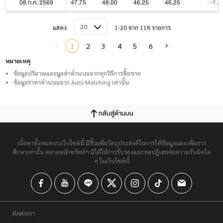
08 ก.ค. 2569
47.75
48.00
46.25
46.25
-1.5
20
แสดง
1-20 จาก 118 รายการ
1
2
3
4
5
6
หมายเหตุ
ข้อมูลปริมาณและมูลค่าคำนวณจากทุกวิธีการซื้อขาย
ข้อมูลราคาคำนวณจาก Auto Matching เท่านั้น
กลับสู่ด้านบน
เนื้อหาทั้งหมดบนเว็บไซต์นี้ มีขึ้นเพื่อวัตถุประสงค์ในการให้ข้อมูลและเพื่อการ
ศึกษาเท่านั้น ตลาดหลักทรัพย์ฯ มิได้ให้การรับรองและขอปฏิเสธต่อความรับผิดใด
ๆ ในเว็บไซต์นี้
ติดต่อเรา