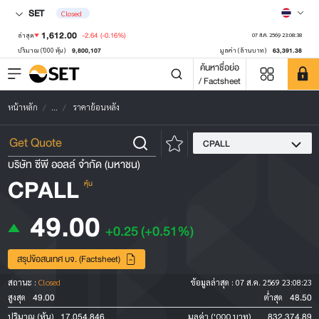
SET
Closed
1,612.00
-2.64
(-0.16%)
ล่าสุด
07 ส.ค. 2569 23:08:38
9,800,107
63,391.38
ปริมาณ ('000 หุ้น)
มูลค่า (ล้านบาท)
ค้นหาชื่อย่อ
/ Factsheet
หน้าหลัก
...
ราคาย้อนหลัง
CPALL
บริษัท ซีพี ออลล์ จำกัด (มหาชน)
CPALL
หุ้น
49.00
+0.25
(+0.51%)
สรุปข้อสนเทศ บจ. (Factsheet)
สถานะ :
Closed
ข้อมูลล่าสุด :
07 ส.ค. 2569 23:08:23
49.00
48.50
สูงสุด
ต่ำสุด
17,054,846
832,374.89
ปริมาณ (หุ้น)
มูลค่า ('000 บาท)