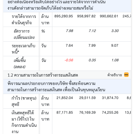
อย่างต่อเนื่องหรือเติบโตอย่างไร และรายได้จากการดำเนิน
งานดังกล่าวสามารถจัดเก็บได้อย่างเหมาะสมหรือไม่
895,280.95
958,997.82
990,662.61
245,79
รายได้จากการ
ล้าน
ดำเนินธุรกิจ
บาท
7.98
7.12
3.30
อัตราการ
%
เปลี่ยนแปลง
7.64
7.99
9.07
ระยะเวลาเก็บ
วัน
หนี้*
-0.56
0.35
1.08
เพิ่มขึ้น
วัน
(ลดลง)
1.2 ความสามารถในการสร้างกระแสเงินสด
คำอธิบาย
พิจารณาผลประกอบการของบริษัท ซึ่งสะท้อนความ
สามารถในการสร้างกระแสเงินสด เพื่อเป็นเงินทุนหมุนเวียน
21,852.04
29,511.59
31,874.70
8,62
กำไร (ขาดทุน)
ล้าน
สุทธิ
บาท
87,171.85
76,169.39
74,255.26
13,87
เงินสดสุทธิได้
ล้าน
มา (ใช้ไป) ใน
บาท
กิจกรรมดำเนิน
งาน