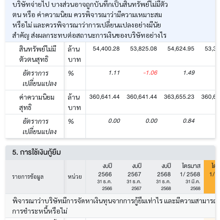
บริษัทจ่ายไป บางส่วนอาจถูกบันทึกเป็นสินทรัพย์ไม่มีตัว
ตน หรือ ค่าความนิยม ควรพิจารณาว่ามีความเหมาะสม
หรือไม่ และควรพิจารณาว่าการเปลี่ยนแปลงอย่างมีนัย
สำคัญ ส่งผลกระทบต่อสถานะการเงินของบริษัทอย่างไร
54,400.28
53,825.08
54,624.95
53,37
สินทรัพย์ไม่มี
ล้าน
ตัวตนสุทธิ
บาท
1.11
-1.06
1.49
อัตราการ
%
เปลี่ยนแปลง
360,641.44
360,641.44
363,655.23
360,64
ค่าความนิยม
ล้าน
สุทธิ
บาท
0.00
0.00
0.84
อัตราการ
%
เปลี่ยนแปลง
5. การใช้เงินกู้ยืม
งบปี
งบปี
งบปี
ไตรมาส
ไต
2566
2567
2568
1/ 2568
1/ 
รายการข้อมูล
หน่วย
31 ธ.ค.
31 ธ.ค.
31 ธ.ค.
31 มี.ค.
31
2566
2567
2568
2568
พิจารณาว่าบริษัทมีการจัดหาเงินทุนจากการกู้ยืมเท่าไร และมีความสามารถ
การชำระหนี้หรือไม่