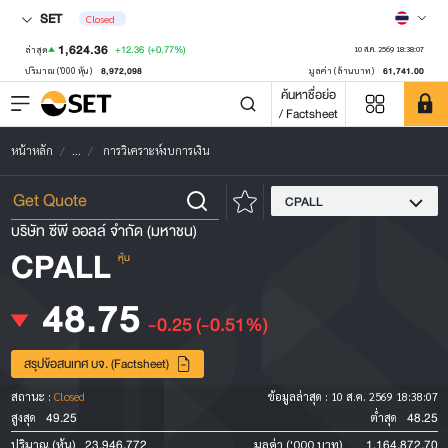
SET
Closed
1,624.36
+12.36
(+0.77%)
ล่าสุด
10 ส.ค. 2569 18:38:07
8,972,098
61,741.00
ปริมาณ ('000 หุ้น)
มูลค่า (ล้านบาท)
ค้นหาชื่อย่อ
/ Factsheet
หน้าหลัก
...
การวิเคราะห์งบการเงิน
CPALL
บริษัท ซีพี ออลล์ จำกัด (มหาชน)
CPALL
หุ้น
48.75
-0.25
(-0.51%)
สรุปข้อสนเทศ บจ. (Factsheet)
สถานะ :
Closed
ข้อมูลล่าสุด :
10 ส.ค. 2569 18:38:07
49.25
48.25
สูงสุด
ต่ำสุด
23,946,772
1,164,872.70
ปริมาณ (หุ้น)
มูลค่า ('000 บาท)