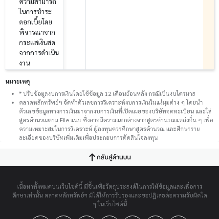
ความสามารถ
ในการชำระ
ดอกเบี้ยโดย
พิจารณาจาก
กระแสเงินสด
จากการดำเนิน
งาน
หมายเหตุ
* ปรับข้อมูลงบการเงินโดยใช้ข้อมูล 12 เดือนย้อนหลัง กรณีเป็นงบไตรมาส
ตลาดหลักทรัพย์ฯ จัดทำตัวเลขการวิเคราะห์งบการเงินในแง่มุมต่าง ๆ โดยนำ
ตัวเลขข้อมูลทางการเงินมาจากงบการเงินที่เปิดเผยของบริษัทจดทะเบียน และใส่
สูตรคำนวณตาม File แนบ ซึ่งอาจมีความแตกต่างจากสูตรคำนวณแหล่งอื่น ๆ เพื่อ
ความเหมาะสมในการวิเคราะห์ ผู้ลงทุนควรศึกษาสูตรคำนวณ และศึกษาราย
ละเอียดของบริษัทเพิ่มเติมเพื่อประกอบการตัดสินใจลงทุน
กลับสู่ด้านบน
เนื้อหาทั้งหมดบนเว็บไซต์นี้ มีขึ้นเพื่อวัตถุประสงค์ในการให้ข้อมูลและเพื่อการ
ศึกษาเท่านั้น ตลาดหลักทรัพย์ฯ มิได้ให้การรับรองและขอปฏิเสธต่อความรับผิดใด
ๆ ในเว็บไซต์นี้