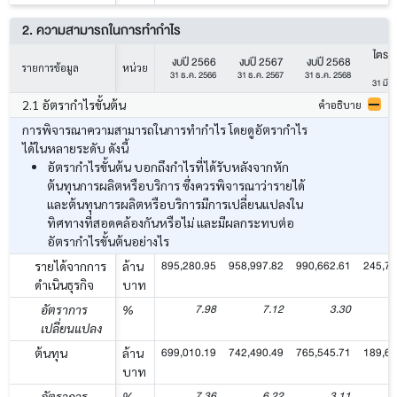
2. ความสามารถในการทำกำไร
ไตรม
งบปี 2566
งบปี 2567
งบปี 2568
รายการข้อมูล
หน่วย
31 ธ.ค. 2566
31 ธ.ค. 2567
31 ธ.ค. 2568
31 มี.ค
2.1 อัตรากำไรขั้นต้น
คำอธิบาย
การพิจารณาความสามารถในการทำกำไร โดยดูอัตรากำไร
ได้ในหลายระดับ ดังนี้
อัตรากำไรขั้นต้น บอกถึงกำไรที่ได้รับหลังจากหัก
ต้นทุนการผลิตหรือบริการ ซึ่งควรพิจารณาว่ารายได้
และต้นทุนการผลิตหรือบริการมีการเปลี่ยนแปลงใน
ทิศทางที่สอดคล้องกันหรือไม่ และมีผลกระทบต่อ
อัตรากำไรขั้นต้นอย่างไร
895,280.95
958,997.82
990,662.61
245,79
รายได้จากการ
ล้าน
ดำเนินธุรกิจ
บาท
7.98
7.12
3.30
อัตราการ
%
เปลี่ยนแปลง
699,010.19
742,490.49
765,545.71
189,68
ต้นทุน
ล้าน
บาท
7.36
6.22
3.11
อัตราการ
%