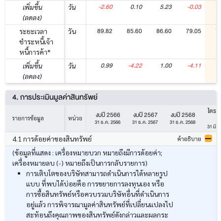
-2.60
0.10
5.23
-0.03
เพิ่มขึ้น
วัน
(ลดลง)
89.82
85.60
86.60
79.05
7
ระยะเวลา
วัน
ชำระหนี้เจ้า
หนี้การค้า*
0.99
-4.22
1.00
-4.11
-
เพิ่มขึ้น
วัน
(ลดลง)
4. การประเมินมูลค่าสินทรัพย์
ไตรม
งบปี 2566
งบปี 2567
งบปี 2568
รายการข้อมูล
หน่วย
31 ธ.ค. 2566
31 ธ.ค. 2567
31 ธ.ค. 2568
31 มี.ค
4.1 การด้อยค่าของสินทรัพย์
คำอธิบาย
(ข้อมูลที่แสดง : เครื่องหมายบวก หมายถึงมีการด้อยค่า;
เครื่องหมายลบ (-) หมายถึงเป็นการกลับรายการ)
การเติบโตของบริษัทสามารถดำเนินการได้หลายรูป
แบบ ที่พบได้บ่อยคือ การขยายการลงทุนเอง หรือ
การซื้อสินทรัพย์หรือควบรวมบริษัทอื่นที่ดำเนินการ
อยู่แล้ว การพิจารณามูลค่าสินทรัพย์ที่เปลี่ยนแปลงไป
สะท้อนถึงคุณภาพของสินทรัพย์ดังกล่าวและผลกระ