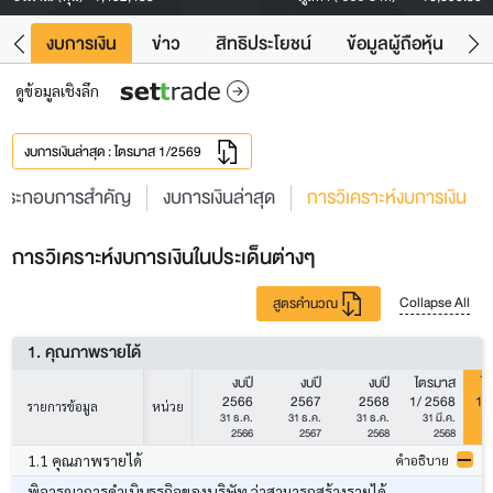
ัง
งบการเงิน
ข่าว
สิทธิประโยชน์
ข้อมูลผู้ถือหุ้น
ข
ดูข้อมูลเชิงลึก
งบการเงินล่าสุด : ไตรมาส 1/2569
ประกอบการสำคัญ
งบการเงินล่าสุด
การวิเคราะห์งบการเงิน
การวิเคราะห์งบการเงินในประเด็นต่างๆ
Collapse All
สูตรคำนวณ
1. คุณภาพรายได้
งบปี
งบปี
งบปี
ไตรมาส
ไ
2566
2567
2568
1/ 2568
1/
รายการข้อมูล
หน่วย
31 ธ.ค.
31 ธ.ค.
31 ธ.ค.
31 มี.ค.
3
2566
2567
2568
2568
1.1 คุณภาพรายได้
คำอธิบาย
พิจารณาการดำเนินธุรกิจของบริษัท ว่าสามารถสร้างรายได้