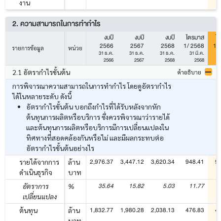
งาน
2. ความสามารถในการทำกำไร
งบปี
งบปี
งบปี
ไตรมาส
ไ
2566
2567
2568
1/ 2568
1/
รายการข้อมูล
หน่วย
31 ธ.ค.
31 ธ.ค.
31 ธ.ค.
31 มี.ค.
3
2566
2567
2568
2568
2.1 อัตรากำไรขั้นต้น
คำอธิบาย
การพิจารณาความสามารถในการทำกำไร โดยดูอัตรากำไร
ได้ในหลายระดับ ดังนี้
อัตรากำไรขั้นต้น บอกถึงกำไรที่ได้รับหลังจากหัก
ต้นทุนการผลิตหรือบริการ ซึ่งควรพิจารณาว่ารายได้
และต้นทุนการผลิตหรือบริการมีการเปลี่ยนแปลงใน
ทิศทางที่สอดคล้องกันหรือไม่ และมีผลกระทบต่อ
อัตรากำไรขั้นต้นอย่างไร
2,976.37
3,447.12
3,620.34
948.41
9
รายได้จากการ
ล้าน
ดำเนินธุรกิจ
บาท
35.64
15.82
5.03
11.77
อัตราการ
%
เปลี่ยนแปลง
1,832.77
1,980.28
2,038.13
476.83
4
ต้นทุน
ล้าน
บาท