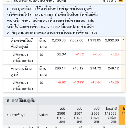
4.2 สินทรัพย์ไม่มีตัวตน ค่าความนิยม
คำอธิบาย
การลงทุนหรือการได้มาซึ่งสินทรัพย์ มูลค่าเงินลงทุนที่
บริษัทจ่ายไป บางส่วนอาจถูกบันทึกเป็นสินทรัพย์ไม่มีตัว
ตน หรือ ค่าความนิยม ควรพิจารณาว่ามีความเหมาะสม
หรือไม่ และควรพิจารณาว่าการเปลี่ยนแปลงอย่างมีนัย
สำคัญ ส่งผลกระทบต่อสถานะการเงินของบริษัทอย่างไร
2,236.36
2,069.60
1,913.05
2,032.00
1,8
สินทรัพย์ไม่มี
ล้าน
ตัวตนสุทธิ
บาท
32.34
-7.46
-7.56
-7.25
อัตราการ
%
เปลี่ยนแปลง
286.14
248.12
214.72
248.12
2
ค่าความนิยม
ล้าน
สุทธิ
บาท
-8.62
-13.29
-13.46
-13.29
-
อัตราการ
%
เปลี่ยนแปลง
5. การใช้เงินกู้ยืม
งบปี
งบปี
งบปี
ไตรมาส
ไต
2566
2567
2568
1/ 2568
1/ 
รายการข้อมูล
หน่วย
31 ธ.ค.
31 ธ.ค.
31 ธ.ค.
31 มี.ค.
31
2566
2567
2568
2568