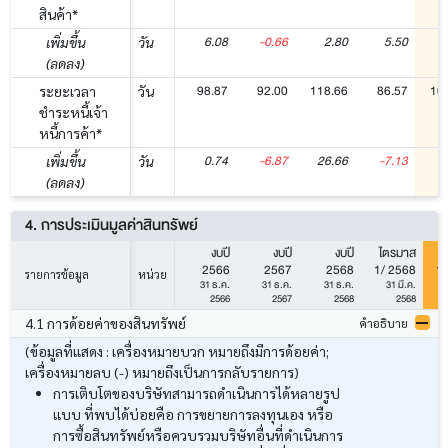
สินค้า*
6.08
-0.66
2.80
5.50
-
เพิ่มขึ้น
วัน
(ลดลง)
98.87
92.00
118.66
86.57
10
ระยะเวลา
วัน
ชำระหนี้เจ้า
หนี้การค้า*
0.74
-6.87
26.66
-7.13
1
เพิ่มขึ้น
วัน
(ลดลง)
4. การประเมินมูลค่าสินทรัพย์
งบปี
งบปี
งบปี
ไตรมาส
ไ
2566
2567
2568
1/ 2568
1/
รายการข้อมูล
หน่วย
31 ธ.ค.
31 ธ.ค.
31 ธ.ค.
31 มี.ค.
2566
2567
2568
2568
4.1 การด้อยค่าของสินทรัพย์
คำอธิบาย
(ข้อมูลที่แสดง : เครื่องหมายบวก หมายถึงมีการด้อยค่า;
เครื่องหมายลบ (-) หมายถึงเป็นการกลับรายการ)
การเติบโตของบริษัทสามารถดำเนินการได้หลายรูป
แบบ ที่พบได้บ่อยคือ การขยายการลงทุนเอง หรือ
การซื้อสินทรัพย์หรือควบรวมบริษัทอื่นที่ดำเนินการ