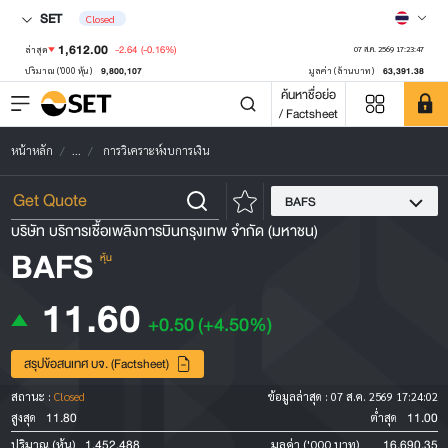
SET
Closed
1,612.00
-2.64
(-0.16%)
ล่าสุด
07 ส.ค. 2569 17:23:47
9,800,107
63,391.38
ปริมาณ ('000 หุ้น)
มูลค่า (ล้านบาท)
ค้นหาชื่อย่อ
/ Factsheet
หน้าหลัก
...
การวิเคราะห์งบการเงิน
BAFS
บริษัท บริการเชื้อเพลิงการบินกรุงเทพ จำกัด (มหาชน)
BAFS
หุ้น
11.60
+0.50
(+4.50%)
สรุปข้อสนเทศ บจ. (Factsheet)
สถานะ :
Closed
ข้อมูลล่าสุด :
07 ส.ค. 2569 17:24:02
11.80
11.00
สูงสุด
ต่ำสุด
1,452,488
16,690.35
ปริมาณ (หุ้น)
มูลค่า ('000 บาท)