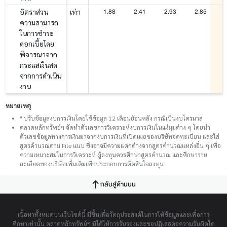
1.88
2.41
2.93
2.85
อัตราส่วน
เท่า
ความสามารถ
ในการชำระ
ดอกเบี้ยโดย
พิจารณาจาก
กระแสเงินสด
จากการดำเนิน
งาน
หมายเหตุ
* ปรับข้อมูลงบการเงินโดยใช้ข้อมูล 12 เดือนย้อนหลัง กรณีเป็นงบไตรมาส
ตลาดหลักทรัพย์ฯ จัดทำตัวเลขการวิเคราะห์งบการเงินในแง่มุมต่าง ๆ โดยนำ
ตัวเลขข้อมูลทางการเงินมาจากงบการเงินที่เปิดเผยของบริษัทจดทะเบียน และใส่
สูตรคำนวณตาม File แนบ ซึ่งอาจมีความแตกต่างจากสูตรคำนวณแหล่งอื่น ๆ เพื่อ
ความเหมาะสมในการวิเคราะห์ ผู้ลงทุนควรศึกษาสูตรคำนวณ และศึกษาราย
ละเอียดของบริษัทเพิ่มเติมเพื่อประกอบการตัดสินใจลงทุน
กลับสู่ด้านบน
เนื้อหาทั้งหมดบนเว็บไซต์นี้ มีขึ้นเพื่อวัตถุประสงค์ในการให้ข้อมูลและเพื่อการ
ศึกษาเท่านั้น ตลาดหลักทรัพย์ฯ มิได้ให้การรับรองและขอปฏิเสธต่อความรับผิดใด