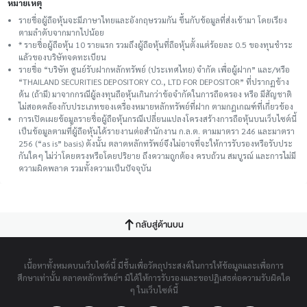
หมายเหตุ
รายชื่อผู้ถือหุ้นจะมีภาษาไทยและอังกฤษรวมกัน ขึ้นกับข้อมูลที่ส่งเข้ามา โดยเรียง
ตามลำดับจากมากไปน้อย
* รายชื่อผู้ถือหุ้น 10 รายแรก รวมถึงผู้ถือหุ้นที่ถือหุ้นตั้งแต่ร้อยละ 0.5 ของทุนชําระ
แล้วของบริษัทจดทะเบียน
รายชื่อ “บริษัท ศูนย์รับฝากหลักทรัพย์ (ประเทศไทย) จำกัด เพื่อผู้ฝาก” และ/หรือ
“THAILAND SECURITIES DEPOSITORY CO., LTD FOR DEPOSITOR” ที่ปรากฏข้าง
ต้น (ถ้ามี) มาจากกรณีผู้ลงทุนถือหุ้นเกินกว่าข้อจำกัดในการถือครอง หรือ มีสัญชาติ
ไม่สอดคล้องกับประเภทของเครื่องหมายหลักทรัพย์ที่ฝาก ตามกฎเกณฑ์ที่เกี่ยวข้อง
การเปิดเผยข้อมูลรายชื่อผู้ถือหุ้นกรณีเปลี่ยนแปลงโครงสร้างการถือหุ้นบนเว็บไซต์นี้
เป็นข้อมูลตามที่ผู้ถือหุ้นได้รายงานต่อสำนักงาน ก.ล.ต. ตามมาตรา 246 และมาตรา
256 (“as is” basis) ดังนั้น ตลาดหลักทรัพย์จึงไม่อาจที่จะให้การรับรองหรือรับประ
กันใดๆ ไม่ว่าโดยตรงหรือโดยปริยาย ถึงความถูกต้อง ครบถ้วน สมบูรณ์ และการไม่มี
ความผิดพลาด รวมทั้งความเป็นปัจจุบัน
กลับสู่ด้านบน
เนื้อหาทั้งหมดบนเว็บไซต์นี้ มีขึ้นเพื่อวัตถุประสงค์ในการให้ข้อมูลและเพื่อการ
ศึกษาเท่านั้น ตลาดหลักทรัพย์ฯ มิได้ให้การรับรองและขอปฏิเสธต่อความรับผิดใด
ๆ ในเว็บไซต์นี้