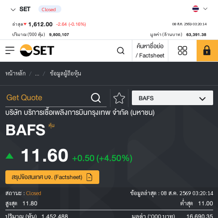
SET
Closed
1,612.00
-2.64
(-0.16%)
ล่าสุด
08 ส.ค. 2569 03:20:14
9,800,107
63,391.38
ปริมาณ ('000 หุ้น)
มูลค่า (ล้านบาท)
ค้นหาชื่อย่อ
/ Factsheet
หน้าหลัก
...
ข้อมูลผู้ถือหุ้น
BAFS
บริษัท บริการเชื้อเพลิงการบินกรุงเทพ จำกัด (มหาชน)
BAFS
หุ้น
11.60
+0.50
(+4.50%)
สรุปข้อสนเทศ บจ. (Factsheet)
สถานะ :
Closed
ข้อมูลล่าสุด :
08 ส.ค. 2569 03:20:14
11.80
11.00
สูงสุด
ต่ำสุด
1,452,488
16,690.35
ปริมาณ (หุ้น)
มูลค่า ('000 บาท)