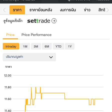
ราคา
ราคาย้อนหลัง
งบการเงิน
ข่าว
สิทธิประ
ดูข้อมูลเชิงลึก
Price
Price Performance
Intraday
1M
3M
6M
YTD
1Y
ปริมาณ/มูลค่า