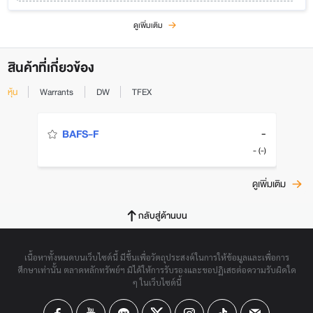
ดูเพิ่มเติม
สินค้าที่เกี่ยวข้อง
หุ้น
Warrants
DW
TFEX
-
BAFS-F
- (-)
ดูเพิ่มเติม
กลับสู่ด้านบน
เนื้อหาทั้งหมดบนเว็บไซต์นี้ มีขึ้นเพื่อวัตถุประสงค์ในการให้ข้อมูลและเพื่อการ
ศึกษาเท่านั้น ตลาดหลักทรัพย์ฯ มิได้ให้การรับรองและขอปฏิเสธต่อความรับผิดใด
ๆ ในเว็บไซต์นี้