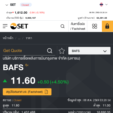
SET
Closed
1,612.00
-2.64
(-0.16%)
ล่าสุด
08 ส.ค. 2569 03:20:14
9,800,107
63,391.38
ปริมาณ ('000 หุ้น)
มูลค่า (ล้านบาท)
ค้นหาชื่อย่อ
/ Factsheet
หน้าหลัก
...
ราคา
BAFS
บริษัท บริการเชื้อเพลิงการบินกรุงเทพ จำกัด (มหาชน)
BAFS
หุ้น
11.60
+0.50
(+4.50%)
สรุปข้อสนเทศ บจ. (Factsheet)
สถานะ :
Closed
ข้อมูลล่าสุด :
08 ส.ค. 2569 03:20:14
11.80
11.00
สูงสุด
ต่ำสุด
1,452,488
16,690.35
ปริมาณ (หุ้น)
มูลค่า ('000 บาท)