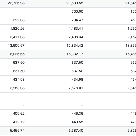
22,726.98
21,800.55
21,84
-
700.00
17
292.03
294.47
45
1,820.26
1,183.41
1,25
2,417.08
2,498.34
2,15
13,609.57
12,834.42
13,33
16,026.65
15,332.77
15,48
637.50
637.50
63
637.50
637.50
63
434.98
434.98
43
2,983.08
2,878.01
2,84
-
-
-
-
409.62
446.36
41
412.72
449.55
42
5,455.74
5,387.40
5,32