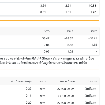
3.64
2.51
10.88
0.81
1.01
1.47
YTD
2568
2567
-50.21
36.47
-28.57
1.85
2.84
3.53
-
0.95
1.02
ร้อยละ 50 ของกำไรหลังหักภาษีเงินได้นิติบุคคล สำรองตามกฎหมาย และสำรองอื่นๆ
่น้อยกว่าร้อยละ 10 โดยคำนวณจากกำไรสุทธิตามงบการเงินเฉพาะของบริษัท
เงินปันผล (ต่อหุ้น)
หน่วย
วันจ่ายปันผล
ประเภท
0.22
บาท
22 พ.ค. 2569
เงินปันผล
0.11
บาท
11 ก.ย. 2568
เงินปันผล
0.20
บาท
22 พ.ค. 2568
เงินปันผล