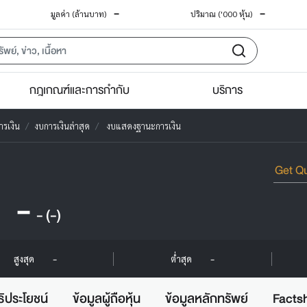
-
-
มูลค่า (ล้านบาท)
ปริมาณ ('000 หุ้น)
กฎเกณฑ์และการกำกับ
บริการ
ารเงิน
งบการเงินล่าสุด
งบแสดงฐานะการเงิน
-
-
(-)
-
-
สูงสุด
ต่ำสุด
ธิประโยชน์
ข้อมูลผู้ถือหุ้น
ข้อมูลหลักทรัพย์
Facts