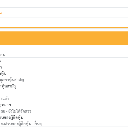
น
ียน
ว
้ว
าหุ้น
 มูลค่าหุ้นสามัญ
่าหุ้นสามัญ
รรแล้ว
ฎหมาย
ม - ยังไม่ได้จัดสรร
นของผู้ถือหุ้น
ส่วนของผู้ถือหุ้น - อื่นๆ