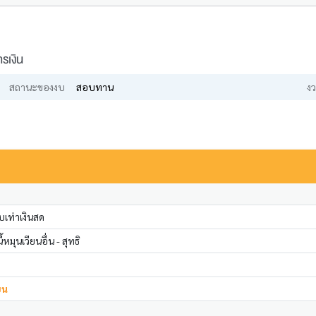
รเงิน
สถานะของงบ
สอบทาน
งว
เท่าเงินสด
หมุนเวียนอื่น - สุทธิ
ยน