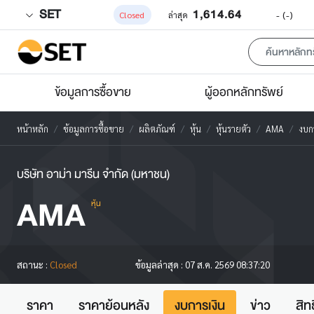
SET
1,614.64
-
(-)
Closed
ล่าสุด
ข้อมูลการซื้อขาย
ผู้ออกหลักทรัพย์
หน้าหลัก
ข้อมูลการซื้อขาย
ผลิตภัณฑ์
หุ้น
หุ้นรายตัว
AMA
งบก
บริษัท อาม่า มารีน จำกัด (มหาชน)
AMA
หุ้น
สถานะ :
Closed
ข้อมูลล่าสุด :
07 ส.ค. 2569 08:37:20
ราคา
ราคาย้อนหลัง
งบการเงิน
ข่าว
สิท